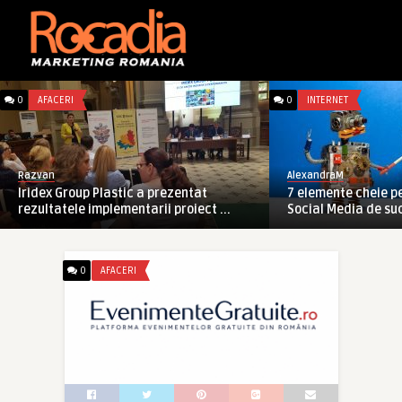
Razvan
Razvan
Focus pe productivitate: Philips
#ElectricRomânia T
prezintă monitoarele hibrid USB ...
poate!
0
AFACERI
0
INTERNET
Razvan
AlexandraM
Iridex Group Plastic a prezentat
7 elemente cheie p
rezultatele implementarii proiect ...
Social Media de su
0
AFACERI