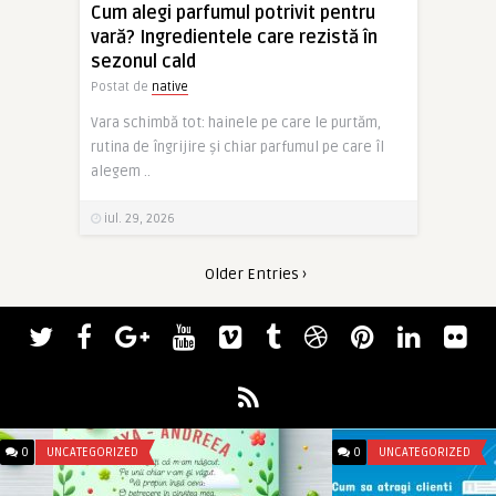
Cum alegi parfumul potrivit pentru
vară? Ingredientele care rezistă în
sezonul cald
Postat de
native
Vara schimbă tot: hainele pe care le purtăm,
rutina de îngrijire și chiar parfumul pe care îl
alegem ..
iul. 29, 2026
Older Entries ›
0
UNCATEGORIZED
0
UNCATEGORIZED