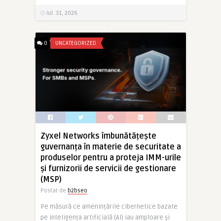
iul. 31, 2026
0
UNCATEGORIZED
Zyxel Networks îmbunătățește
guvernanța în materie de securitate a
produselor pentru a proteja IMM-urile
și furnizorii de servicii de gestionare
(MSP)
Postat de
b2bseo
Pe măsură ce amenințările cibernetice bazate
pe inteligența artificială (AI) iau amploare și