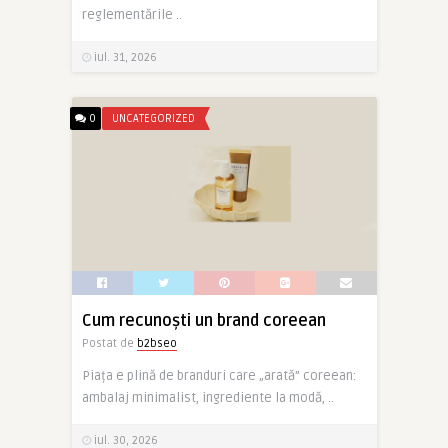
reglementările ..
iul. 31, 2026
0
UNCATEGORIZED
Cum recunoști un brand coreean
Postat de
b2bseo
Piața e plină de branduri care „arată” coreean:
ambalaj minimalist, ingrediente la modă, ..
iul. 30, 2026