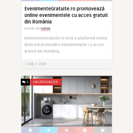
EvenimenteGratuite.ro promovează
online evenimentele cu acces gratuit
din România
Postat de
native
EvenimenteGratuite.ro este o platformă online
dedicată promovării evenimentelor cu acces
gratuit din România, ..
aug. 7, 2026
0
UNCATEGORIZED