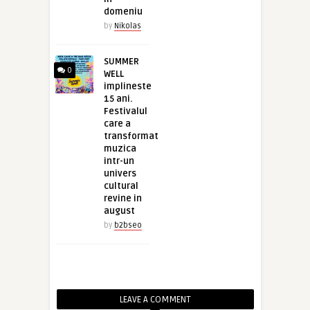
domeniu
by
Nikolas
SUMMER
0
WELL
implineste
15 ani.
Festivalul
care a
transformat
muzica
intr-un
univers
cultural
revine in
august
by
b2bseo
LEAVE A COMMENT