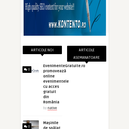
ARTICOLE NOI
ARTICOLE
ASEMANATOARE
EvenimenteGratuite.ro
0
promovează
online
evenimentele
cu acces
gratuit
din
România
by
native
Mașinile
0
de spălat