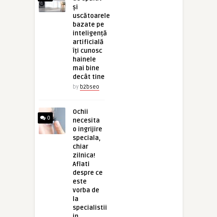
și
uscătoarele
bazate pe
inteligență
artificială
îți cunosc
hainele
mai bine
decât tine
by
b2bseo
Ochii
0
necesita
o ingrijire
speciala,
chiar
zilnica!
Aflati
despre ce
este
vorba de
la
specialistii
in