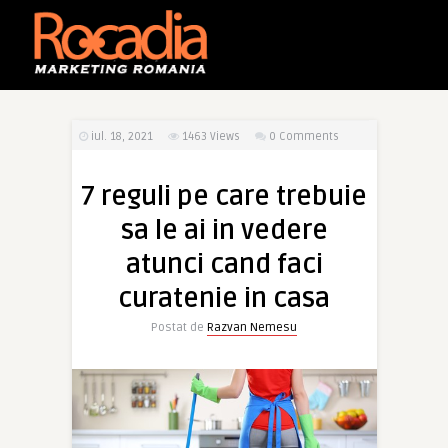
iul. 18, 2021
1463
Views
0 Comments
7 reguli pe care trebuie
sa le ai in vedere
atunci cand faci
curatenie in casa
Postat de
Razvan Nemesu