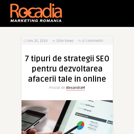
nov. 25, 2019
1504
Views
0 Comments
7 tipuri de strategii SEO
pentru dezvoltarea
afacerii tale in online
Postat de
AlexandraM