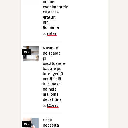
online
evenimentele
cu acces
gratuit
din
România
by
native
Mașinile
0
de spălat
și
uscătoarele
bazate pe
inteligență
artificială
îți cunosc
hainele
mai bine
decât tine
by
b2bseo
Ochii
0
necesita