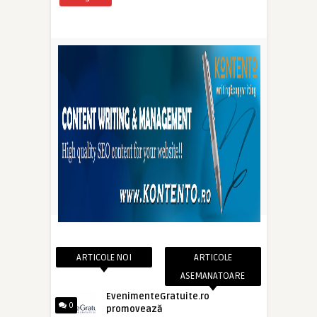
ARTICOLE NOI
ARTICOLE
ASEMANATOARE
EvenimenteGratuite.ro
0
promovează