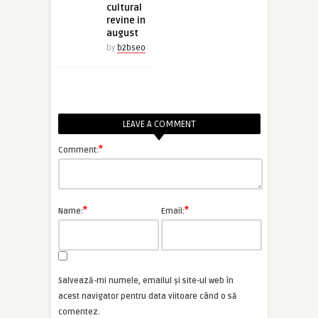
cultural
revine in
august
by
b2bseo
LEAVE A COMMENT
*
Comment:
*
*
Name:
Email:
Salvează-mi numele, emailul și site-ul web în
acest navigator pentru data viitoare când o să
comentez.