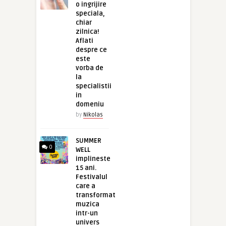
o ingrijire
speciala,
chiar
zilnica!
Aflati
despre ce
este
vorba de
la
specialistii
in
domeniu
by
Nikolas
SUMMER
0
WELL
implineste
15 ani.
Festivalul
care a
transformat
muzica
intr-un
univers