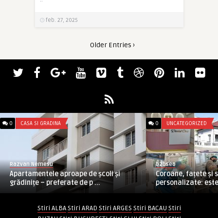
feb. 27, 2025
Older Entries ›
0
CASA SI GRADINA
0
UNCATEGORIZED
Razvan Nemesu
b2bseo
Apartamentele aproape de școli și
Coroane, fațete și s
grădinițe – preferate de p ...
personalizate: estet
Stiri ALBA
Stiri ARAD
Stiri ARGES
Stiri BACAU
Stiri