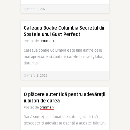
mart. 3, 2025
Cafeaua Boabe Columbia Secretul din
Spatele unui Gust Perfect
Postat de
brmmark
Cafeaua boabe Columbia este una dintre cele
mai apreciate si cautate cafele la nivel global,
datorita ..
mart. 2, 2025
O plăcere autentică pentru adevărații
iubitori de cafea
Postat de
brmmark
Dacă sunteți pasionați de cafea și doriți să
descoperiți adevărata esență a acestei băuturi,
..