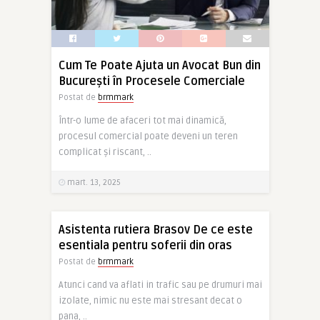
Cum Te Poate Ajuta un Avocat Bun din
București în Procesele Comerciale
Postat de
brmmark
Într-o lume de afaceri tot mai dinamică,
procesul comercial poate deveni un teren
complicat și riscant, ..
mart. 13, 2025
Asistenta rutiera Brasov De ce este
esentiala pentru soferii din oras
Postat de
brmmark
Atunci cand va aflati in trafic sau pe drumuri mai
izolate, nimic nu este mai stresant decat o
pana, ..