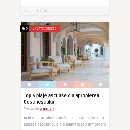
mart. 7, 2025
0
UNCATEGORIZED
Top 5 plaje ascunse din apropierea
Costineștiului
Postat de
brmmark
În inima litoralului românesc, Costineștiul este
adesea asociat cu plaje animate și o atmosferă