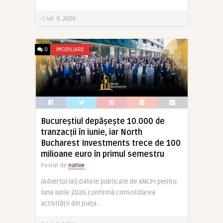
iul. 9, 2026
0
IMOBILIARE
Bucureștiul depășește 10.000 de
tranzacții în iunie, iar North
Bucharest Investments trece de 100
milioane euro în primul semestru
Postat de
native
(Advertorial) Datele publicate de ANCPI pentru
luna iunie 2026 confirmă consolidarea
activității din piața ..