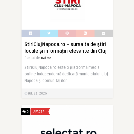
StiriClujNapoca.ro – sursa ta de știri
locale și informații relevante din Cluj
Postat de
native
StiriClujNapoca.ro este o platformă media
online independentă dedicată municipiului Cluj-
Napoca și comunităților ..
iul. 21, 2026
0
AFACERI