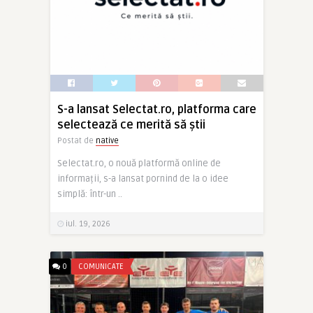
S-a lansat Selectat.ro, platforma care
selectează ce merită să știi
Postat de
native
Selectat.ro, o nouă platformă online de
informații, s-a lansat pornind de la o idee
simplă: într-un ..
iul. 19, 2026
0
COMUNICATE