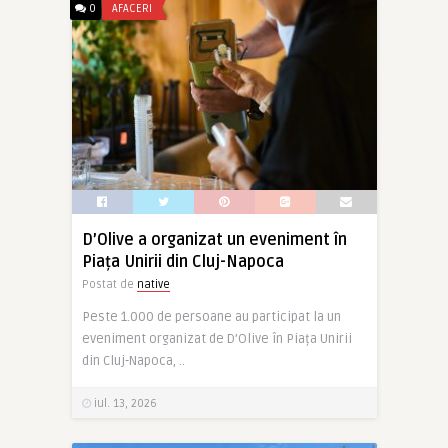
0
AFACERI
D’Olive a organizat un eveniment în
Piața Unirii din Cluj-Napoca
Postat de
native
Peste 1.000 de persoane au participat la un
eveniment organizat de D’Olive în Piața Unirii
din Cluj-Napoca, ..
iul. 13, 2026