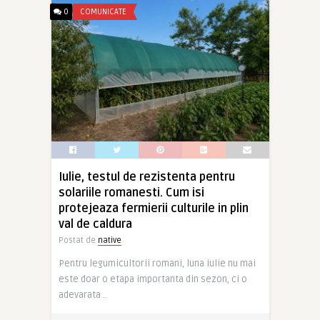
0
COMUNICATE
Iulie, testul de rezistenta pentru
solariile romanesti. Cum isi
protejeaza fermierii culturile in plin
val de caldura
Postat de
native
Pentru legumicultorii romani, luna iulie nu mai
este doar o etapa importanta din sezon, ci o
adevarata ..