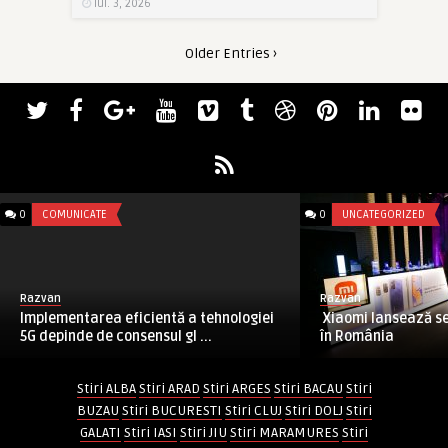
iul. 3, 2026
Older Entries ›
0
COMUNICATE
0
UNCATEGORIZED
Razvan
Razvan
Implementarea eficientă a tehnologiei
Xiaomi lansează se
5G depinde de consensul gl ...
în România
Stiri ALBA
Stiri ARAD
Stiri ARGES
Stiri BACAU
Stiri
BUZAU
Stiri BUCURESTI
Stiri CLUJ
Stiri DOLJ
Stiri
GALATI
Stiri IASI
Stiri JIU
Stiri MARAMURES
Stiri