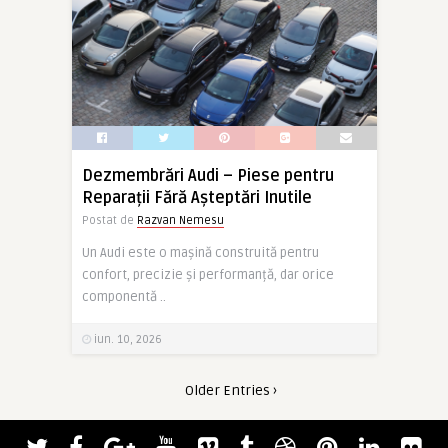
Dezmembrări Audi – Piese pentru
Reparații Fără Așteptări Inutile
Postat de
Razvan Nemesu
Un Audi este o mașină construită pentru
confort, precizie și performanță, dar orice
componentă ..
iun. 10, 2026
Older Entries ›