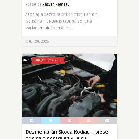
Postat de
Razvan Nemesu
Asociația Dezvoltatorilor Imobiliari din
România – URBANIS (ADIRU) solicită
Parlamentului României, ..
iul. 20, 2026
0
UNCATEGORIZED
Dezmembrări Skoda Kodiaq – piese