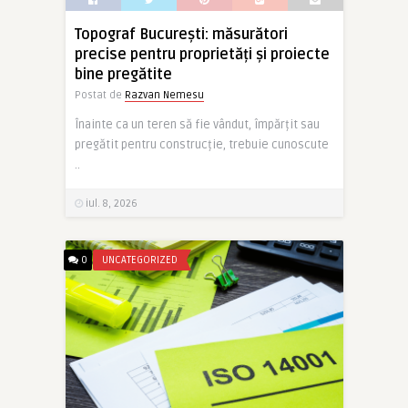
Topograf București: măsurători
precise pentru proprietăți și proiecte
bine pregătite
Postat de
Razvan Nemesu
Înainte ca un teren să fie vândut, împărțit sau
pregătit pentru construcție, trebuie cunoscute
..
iul. 8, 2026
0
UNCATEGORIZED