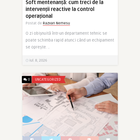
Soft mentenanță: cum treci de la
intervenții reactive la control
operațional
Postat de
Razvan Nemesu
O zi obișnuită într-un departament tehnic se
poate schimba rapid atunci când un echipament
se oprește. ..
iul. 8, 2026
0
UNCATEGORIZED