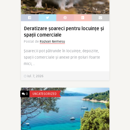
Deratizare șoareci pentru locuințe și
spații comerciale
Postat de
Razvan Nemesu
Șoarecii pot pătrunde în locuințe, depozite,
spații comerciale și anexe prin goluri foarte
mici, ..
iul. 7, 2026
0
UNCATEGORIZED