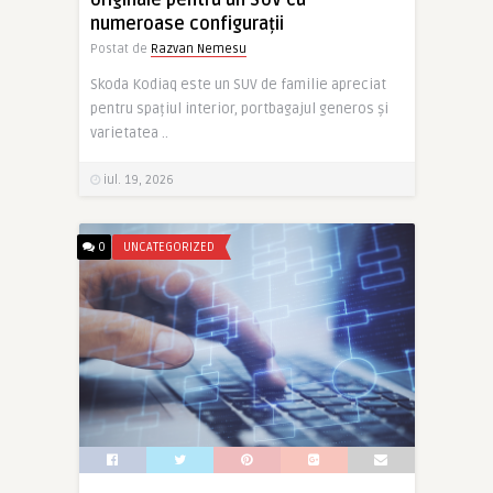
originale pentru un SUV cu
numeroase configurații
Postat de
Razvan Nemesu
Skoda Kodiaq este un SUV de familie apreciat
pentru spațiul interior, portbagajul generos și
varietatea ..
iul. 19, 2026
0
UNCATEGORIZED