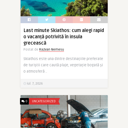
Last minute Skiathos: cum alegi rapid
o vacanță potrivită în insula
grecească
Postat de
Razvan Nemesu
Skiathos este una dintre destinațiile preferate
de turiștii care caută plaje, vegetație bogată și
o atmosferă ..
iul. 7, 2026
0
UNCATEGORIZED