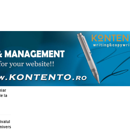
ARTICOLE ASEMANATOARE
hiar
de la
ivalul
nivers