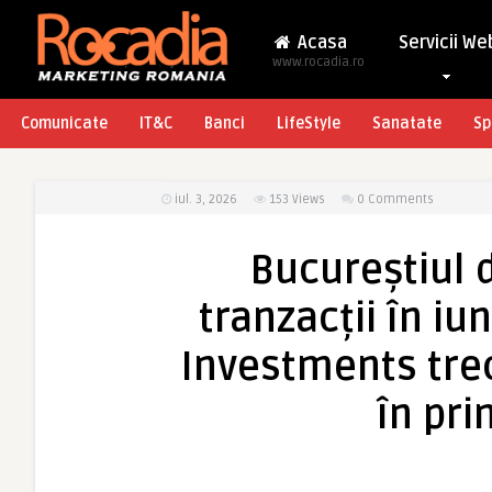
Acasa
Servicii We
www.rocadia.ro
Comunicate
IT&C
Banci
LifeStyle
Sanatate
Sp
iul. 3, 2026
153
Views
0 Comments
Bucureștiul 
tranzacții în iu
Investments tre
în pr