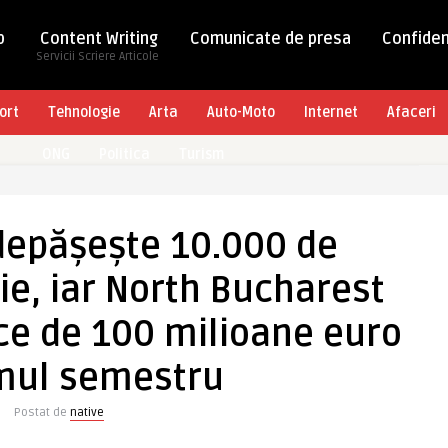
b
Content Writing
Comunicate de presa
Confiden
Servicii Scriere Articole
ort
Tehnologie
Arta
Auto-Moto
Internet
Afaceri
ONG
Politica
Turism
depășește 10.000 de
nie, iar North Bucharest
ce de 100 milioane euro
imul semestru
Postat de
native