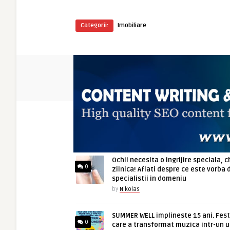
Categorii:
Imobiliare
ARTICOLE NOI
Ochii necesita o ingrijire speciala, c
0
zilnica! Aflati despre ce este vorba 
specialistii in domeniu
by
Nikolas
SUMMER WELL implineste 15 ani. Fest
0
care a transformat muzica intr-un u