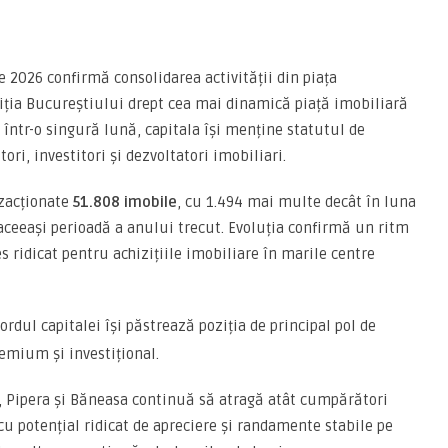
 2026 confirmă consolidarea activității din piața
iția Bucureștiului drept cea mai dinamică piață imobiliară
 într-o singură lună, capitala își menține statutul de
ri, investitori și dezvoltatori imobiliari.
nzacționate
51.808 imobile
, cu 1.494 mai multe decât în luna
 aceeași perioadă a anului trecut. Evoluția confirmă un ritm
s ridicat pentru achizițiile imobiliare în marile centre
rdul capitalei își păstrează poziția de principal pol de
emium și investițional.
, Pipera și Băneasa continuă să atragă atât cumpărători
ve cu potențial ridicat de apreciere și randamente stabile pe