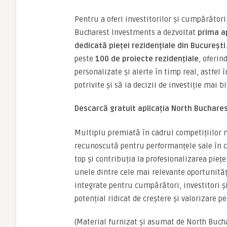
Pentru a oferi investitorilor și cumpărători
Bucharest Investments a dezvoltat
prima ap
dedicată pieței rezidențiale din București
peste
100 de proiecte rezidențiale
, oferin
personalizate și alerte în timp real, astfel 
potrivite și să ia decizii de investiție mai
Descarcă gratuit aplicația North Buchares
Multiplu premiată în cadrul competițiilor n
recunoscută pentru performanțele sale în c
top și contribuția la profesionalizarea pieț
unele dintre cele mai relevante oportunităț
integrate pentru cumpărători, investitori și 
potențial ridicat de creștere și valorizare p
(Material furnizat și asumat de North Buch