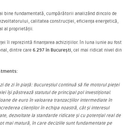
mai bine fundamentată, cumpărătorii analizând dincolo de
ezvoltatorului, calitatea construcției, eficiența energetică,
al al proprietății.
i îl reprezintă finanțarea achizițiilor. În luna iunie au fost
onal, dintre care
6.297 în București
, cel mai ridicat nivel din
stments:
de zi în piață: Bucureștiul continuă să fie motorul pieței
ei își păstrează statutul de principal pol investițional.
oane de euro în valoarea tranzacțiilor intermediate în
ncrederea clienților în echipa noastră, cât și interesul
te, dezvoltate la standarde ridicate și cu potențial real de
ot mai matură, în care deciziile sunt fundamentate pe