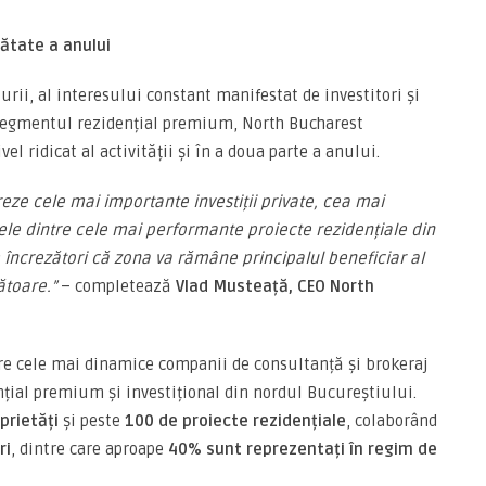
ătate a anului
urii, al interesului constant manifestat de investitori și
n segmentul rezidențial premium, North Bucharest
 ridicat al activității și în a doua parte a anului.
eze cele mai importante investiții private, cea mai
nele dintre cele mai performante proiecte rezidențiale din
încrezători că zona va rămâne principalul beneficiar al
ătoare.”
– completează
Vlad Musteață, CEO North
re cele mai dinamice companii de consultanță și brokeraj
țial premium și investițional din nordul Bucureștiului.
prietăți
și peste
100 de proiecte rezidențiale
, colaborând
ri
, dintre care aproape
40% sunt reprezentați în regim de