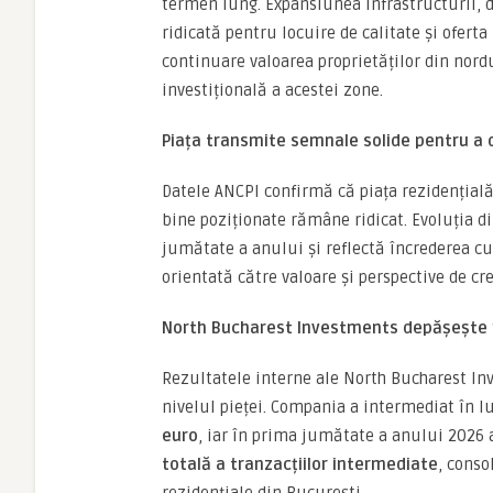
termen lung. Expansiunea infrastructurii, 
ridicată pentru locuire de calitate și ofert
continuare valoarea proprietăților din nord
investițională a acestei zone.
Piața transmite semnale solide pentru a 
Datele ANCPI confirmă că piața rezidențială 
bine poziționate rămâne ridicat. Evoluția 
jumătate a anului și reflectă încrederea cu
orientată către valoare și perspective de cr
North Bucharest Investments depășește 1
Rezultatele interne ale North Bucharest In
nivelul pieței. Compania a intermediat în l
euro
, iar în prima jumătate a anului 2026
totală a tranzacțiilor intermediate
, conso