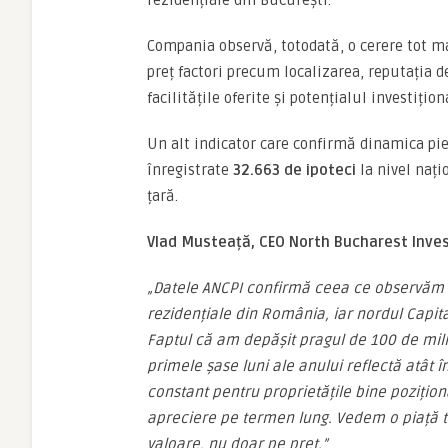
rezidențiale din București.
Compania observă, totodată, o cerere tot 
preț factori precum localizarea, reputația d
facilitățile oferite și potențialul investițion
Un alt indicator care confirmă dinamica piețe
înregistrate
32.663 de ipoteci
la nivel nați
țară.
Vlad Musteață, CEO North Bucharest Inve
„Datele ANCPI confirmă ceea ce observăm zi 
rezidențiale din România, iar nordul Capital
Faptul că am depășit pragul de 100 de mili
primele șase luni ale anului reflectă atât î
constant pentru proprietățile bine poziționa
apreciere pe termen lung. Vedem o piață t
valoare, nu doar pe preț.”