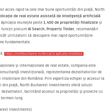
lor acces rapid la cele mai bune oportunități din piață, North
licație de real estate asistată de inteligență artificială
. Aplicația reunește peste
1.400 de proprietăți
finalizate
și
d funcții precum
AI Search
,
Property Tinder
, recomandări
încât utilizatorii să descopere mai rapid oportunitățile
 bine fundamentate.
t:
https://northbucharest.ro/descarca-aplicatia-imobiliara
aționale și internaționale de real estate, compania este
onsultanță investițională, reprezentarea dezvoltatorilor de
ei imobiliare din România. Prin expertiza echipei și accesul la
i din piață, North Bucharest Investments oferă soluții
dezvoltatori, facilitând accesul la proprietăți și proiecte cu
e termen lung.
arest Investments)