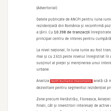
(Advertorial)
Datele publicate de ANCPI pentru luna iunie
rezidențială din România și reconfirmă poz
a țării. Cu
10.398 de tranzacții
înregistrate
principal centru de interes pentru cumpărăto
La nivel național, în luna iunie au fost tra
mai și cu 2.615 peste nivelul înregistrat în
susținut al pieței și menținerea unui intere
urbane.
Analiza
arată că no
North Bucharest Investments
dezvoltare pentru segmentul rezidențial pr
Zone precum Herăstrău, Floreasca, Aviației
finali, cât și investitori interesați de acti