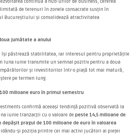
dezvoltarea continuă a hub-urilor de business, cererea
a limitată de terenuri în zonele consacrate susțin în
ul Bucureștiului și consolidează atractivitatea
doua jumătate a anului
își păstrează stabilitatea, iar interesul pentru proprietățile
din luna iunie transmite un semnal pozitiv pentru a doua
mpărătorilor și investitorilor într-o piață tot mai matură,
eștere pe termen lung.
00 milioane euro în primul semestru
vestments confirmă aceeași tendință pozitivă observată la
una iunie tranzacții cu o valoare de
peste 14,5 milioane de
 a
depășit pragul de 100 milioane de euro în valoarea
lidându-și poziția printre cei mai activi jucători ai pieței