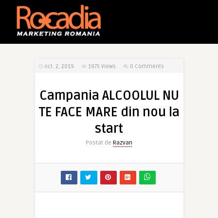
oct. 2, 2019
1975
Views
0 Comments
Campania ALCOOLUL NU
TE FACE MARE din nou la
start
Postat de
Razvan