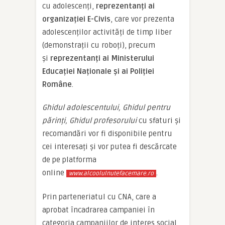
cu adolescenți,
reprezentanți ai
organizației E-Civis
, care vor prezenta
adolescenților activități de timp liber
(demonstrații cu roboți), precum
și
reprezentanți ai Ministerului
Educației Naționale și ai Poliției
Române
.
Ghidul adolescentului, Ghidul pentru
părinți, Ghidul profesorului
cu sfaturi și
recomandări vor fi disponibile pentru
cei interesați și vor putea fi descărcate
de pe platforma
online
.
www.alcoolulnutefacemare.ro
Prin parteneriatul cu CNA, care a
aprobat încadrarea campaniei în
categoria campaniilor de interes social,