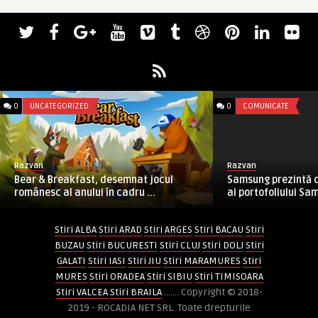
0
UNCATEGORIZED
0
COMUNICATE
Razvan
Razvan
Bear & Breakfast, desemnat jocul
Samsung prezintă c
românesc al anului în cadru ...
ai portofoliului Sam
Stiri ALBA
Stiri ARAD
Stiri ARGES
Stiri BACAU
Stiri
BUZAU
Stiri BUCURESTI
Stiri CLUJ
Stiri DOLJ
Stiri
GALATI
Stiri IASI
Stiri JIU
Stiri MARAMURES
Stiri
MURES
Stiri ORADEA
Stiri SIBIU
Stiri TIMISOARA
Stiri VALCEA
Stiri BRAILA
....... Copyright © 2018-
2019 - ROCADIA NET SRL. Toate drepturile