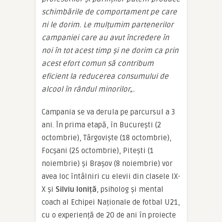
schimbările de comportament pe care
ni le dorim. Le mulțumim partenerilor
campaniei care au avut încredere în
noi în tot acest timp și ne dorim ca prin
acest efort comun să contribum
eficient la reducerea consumului de
alcool în rândul minorilor
„.
Campania se va derula pe parcursul a 3
ani. În prima etapă, în București (2
octombrie), Târgoviște (18 octombrie),
Focșani (25 octombrie), Pitești (1
noiembrie) și Brașov (8 noiembrie) vor
avea loc întâlniri cu elevii din clasele IX-
X și
Silviu Ioniță
, psiholog și mental
coach al Echipei Naționale de fotbal U21,
cu o experiență de 20 de ani în proiecte