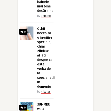
hainele
mai bine
decât tine
by
b2bseo
Ochii
0
necesita
o ingrijire
speciala,
chiar
zilnica!
Aflati
despre ce
este
vorba de
la
specialistii
in
domeniu
by
Nikolas
SUMMER
0
WELL