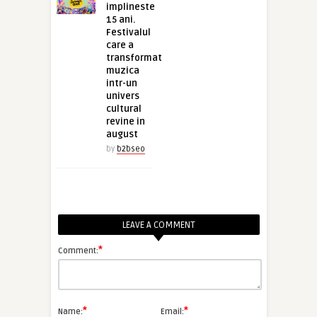
implineste
15 ani.
Festivalul
care a
transformat
muzica
intr-un
univers
cultural
revine in
august
by
b2bseo
LEAVE A COMMENT
*
Comment:
*
*
Name:
Email: