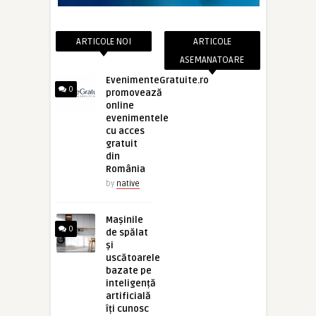
ARTICOLE NOI
ARTICOLE
ASEMANATOARE
EvenimenteGratuite.ro
0
promovează
online
evenimentele
cu acces
gratuit
din
România
by
native
Mașinile
0
de spălat
și
uscătoarele
bazate pe
inteligență
artificială
îți cunosc