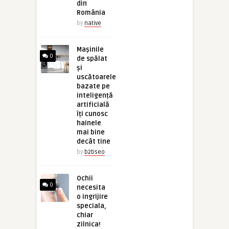
din
România
by
native
Mașinile
0
de spălat
și
uscătoarele
bazate pe
inteligență
artificială
îți cunosc
hainele
mai bine
decât tine
by
b2bseo
Ochii
0
necesita
o ingrijire
speciala,
chiar
zilnica!