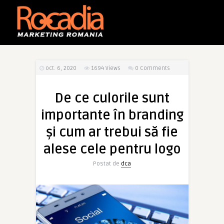
oct. 6, 2020
1694
Views
0 Comments
De ce culorile sunt
importante în branding
și cum ar trebui să fie
alese cele pentru logo
Postat de
dca