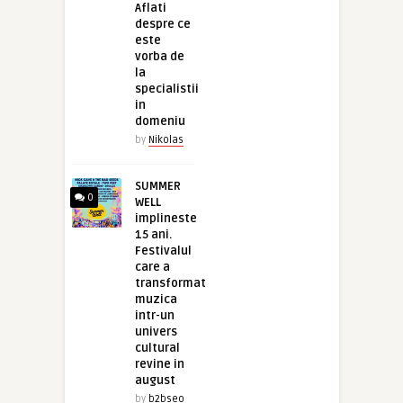
Aflati
despre ce
este
vorba de
la
specialistii
in
domeniu
by
Nikolas
SUMMER
0
WELL
implineste
15 ani.
Festivalul
care a
transformat
muzica
intr-un
univers
cultural
revine in
august
by
b2bseo