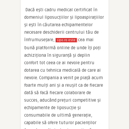
Dacă ești cadru medical certificat în
domeniul liposucțiilor și lipoaspirațiilor
și ești în căutarea echipamentelor
necesare deschiderii centrului tău de
înfrumusețare,
cea mai
Lipo.ro este
bună platformă online de unde îți poți
achiziționa în siguranță și deplin
confort tot ceea ce ai nevoie pentru
dotarea cu tehnica medicală de care ai
nevoie. Compania a venit pe piață acum
foarte mulți ani și a reușit ca de fiecare
dată să facă fiecare colaborare de
succes, aducând prețuri competitive și
echipamente de liposucție și
consumabile de ultimă generație,
capabile să ofere tuturor pacienților