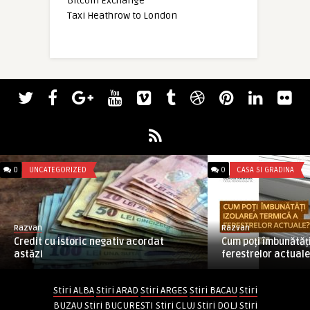
Bitcoin Exchange
Taxi Heathrow to London
0
UNCATEGORIZED
0
CASA SI GRADINA
Razvan
Razvan
Credit cu istoric negativ acordat
Cum poți îmbunătăți
astăzi
ferestrelor actual
Stiri ALBA
Stiri ARAD
Stiri ARGES
Stiri BACAU
Stiri
BUZAU
Stiri BUCURESTI
Stiri CLUJ
Stiri DOLJ
Stiri