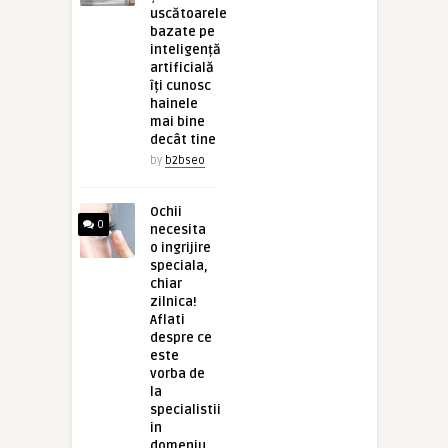
uscătoarele
bazate pe
inteligență
artificială
îți cunosc
hainele
mai bine
decât tine
by
b2bseo
Ochii
0
necesita
o ingrijire
speciala,
chiar
zilnica!
Aflati
despre ce
este
vorba de
la
specialistii
in
domeniu