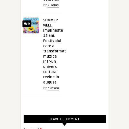
by
Nikolas
SUMMER
0
WELL
implineste
15 ani.
Festivalul
care a
transformat
muzica
intr-un
univers
cultural
revine in
august
by
b2bseo
LEAVE A COMMENT