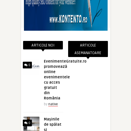
ARTICOLE NOI
ARTICOLE
ASEMANATOARE
EvenimenteGratuite.ro
0
promovează
online
evenimentele
cu acces
gratuit
din
România
by
native
Mașinile
0
de spălat
și