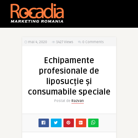
mai 4, 2020
1427
Views
0 Comments
Echipamente
profesionale de
liposucție și
consumabile speciale
Postat de
Razvan