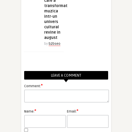
care a
transformat
muzica
intr-un
univers
cultural
revine in
august
by
b2bseo
LEAVE A COMMENT
*
Comment:
*
*
Name:
Email: