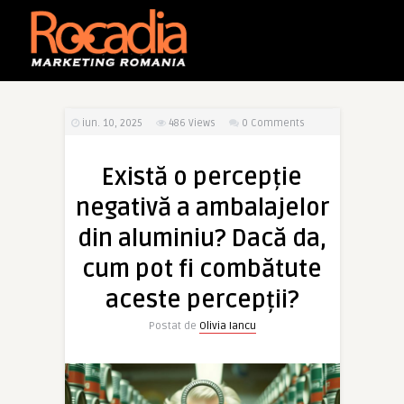
iun. 10, 2025
486
Views
0 Comments
Există o percepție
negativă a ambalajelor
din aluminiu? Dacă da,
cum pot fi combătute
aceste percepții?
Postat de
Olivia Iancu