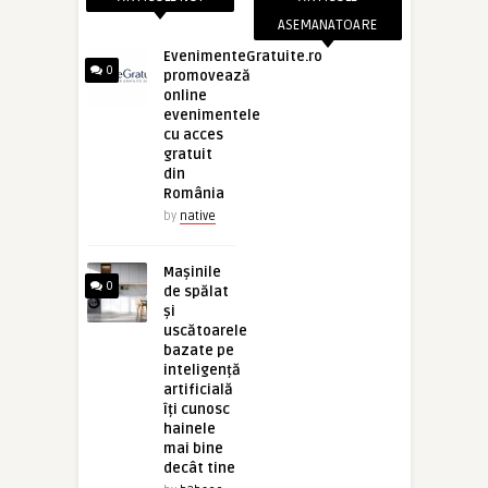
ASEMANATOARE
EvenimenteGratuite.ro
0
promovează
online
evenimentele
cu acces
gratuit
din
România
by
native
Mașinile
0
de spălat
și
uscătoarele
bazate pe
inteligență
artificială
îți cunosc
hainele
mai bine
decât tine