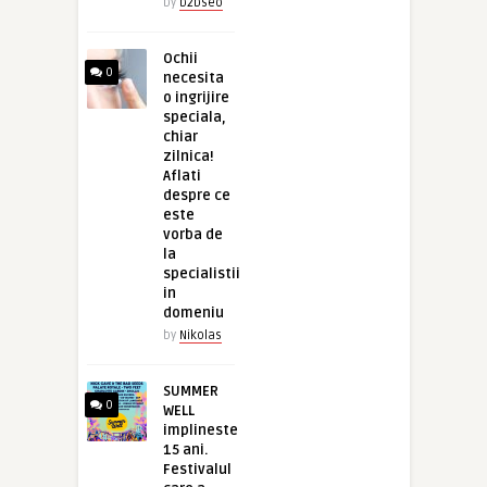
by
b2bseo
Ochii
0
necesita
o ingrijire
speciala,
chiar
zilnica!
Aflati
despre ce
este
vorba de
la
specialistii
in
domeniu
by
Nikolas
SUMMER
0
WELL
implineste
15 ani.
Festivalul