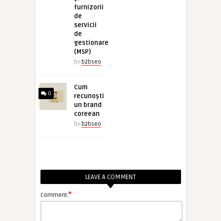
furnizorii
de
servicii
de
gestionare
(MSP)
by
b2bseo
Cum
0
recunoști
un brand
coreean
by
b2bseo
LEAVE A COMMENT
*
Comment: