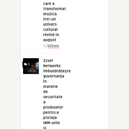
care a
transformat
muzica
intr-un
univers
cultural
revine in
august
by
b2bseo
Zyxel
0
Networks
îmbunătățește
guvernanța
în
materie
de
securitate
a
produselor
pentru a
proteja
IMM-urile
și