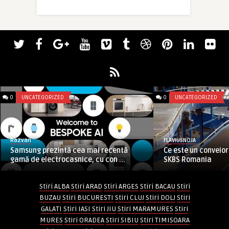
0
UNCATEGORIZED
0
UNCATEGORIZED
Razvan
FLAVIUSNOJA
Samsung prezintă cea mai recentă
Ce este un conveior
gamă de electrocasnice, cu con ...
SKBS Romania
Stiri ALBA
Stiri ARAD
Stiri ARGES
Stiri BACAU
Stiri
BUZAU
Stiri BUCURESTI
Stiri CLUJ
Stiri DOLJ
Stiri
GALATI
Stiri IASI
Stiri JIU
Stiri MARAMURES
Stiri
MURES
Stiri ORADEA
Stiri SIBIU
Stiri TIMISOARA