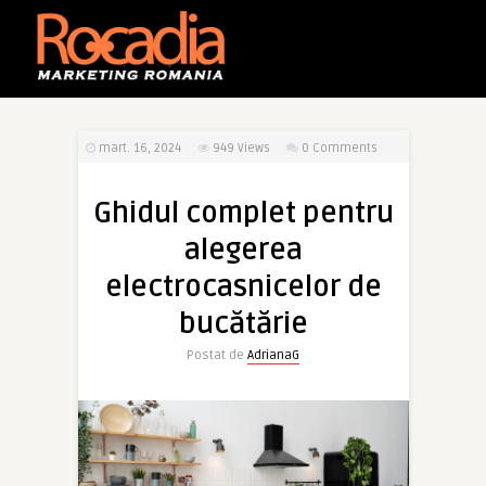
mart. 16, 2024
949
Views
0 Comments
Ghidul complet pentru
alegerea
electrocasnicelor de
bucătărie
Postat de
AdrianaG