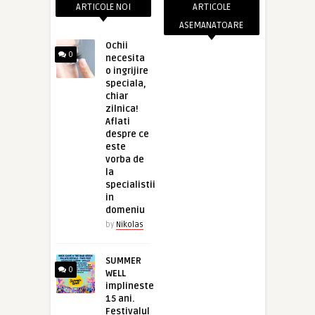
ARTICOLE NOI
ARTICOLE
ASEMANATOARE
Ochii
0
necesita
o ingrijire
speciala,
chiar
zilnica!
Aflati
despre ce
este
vorba de
la
specialistii
in
domeniu
by
Nikolas
SUMMER
0
WELL
implineste
15 ani.
Festivalul