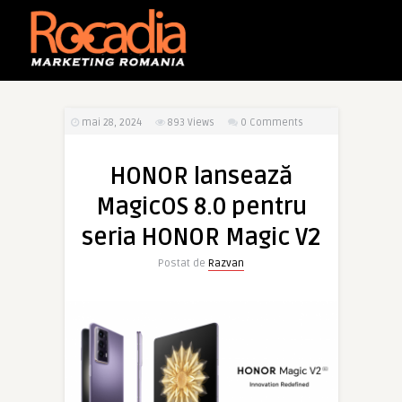
mai 28, 2024
893
Views
0 Comments
HONOR lansează
MagicOS 8.0 pentru
seria HONOR Magic V2
Postat de
Razvan