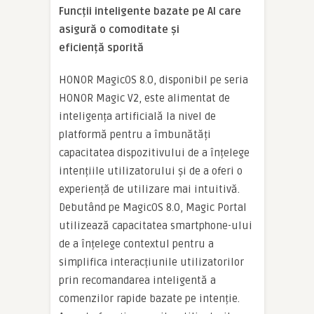
Func
ț
ii inteligente bazate pe AI care
asigur
ă
o comoditate
ș
i
eficien
ț
ă
sporit
ă
HONOR MagicOS 8.0, disponibil pe seria
HONOR Magic V2, este alimentat de
inteligența artificială la nivel de
platformă pentru a îmbunătăți
capacitatea dispozitivului de a înțelege
intențiile utilizatorului și de a oferi o
experiență de utilizare mai intuitivă.
Debutând pe MagicOS 8.0, Magic Portal
utilizează capacitatea smartphone-ului
de a înțelege contextul pentru a
simplifica interacțiunile utilizatorilor
prin recomandarea inteligentă a
comenzilor rapide bazate pe intenție.