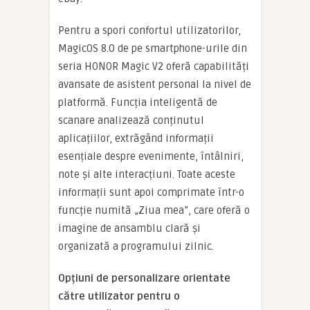
Pentru a spori confortul utilizatorilor,
MagicOS 8.0 de pe smartphone-urile din
seria HONOR Magic V2 oferă capabilități
avansate de asistent personal la nivel de
platformă. Funcția inteligentă de
scanare analizează conținutul
aplicațiilor, extrăgând informații
esențiale despre evenimente, întâlniri,
note și alte interacțiuni. Toate aceste
informații sunt apoi comprimate într-o
funcție numită „Ziua mea”, care oferă o
imagine de ansamblu clară și
organizată a programului zilnic.
Op
ț
iuni de personalizare orientate
c
ă
tre utilizator pentru o