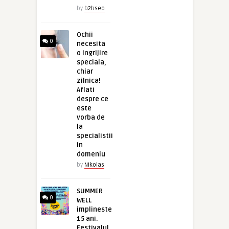
by
b2bseo
Ochii
0
necesita
o ingrijire
speciala,
chiar
zilnica!
Aflati
despre ce
este
vorba de
la
specialistii
in
domeniu
by
Nikolas
SUMMER
0
WELL
implineste
15 ani.
Festivalul