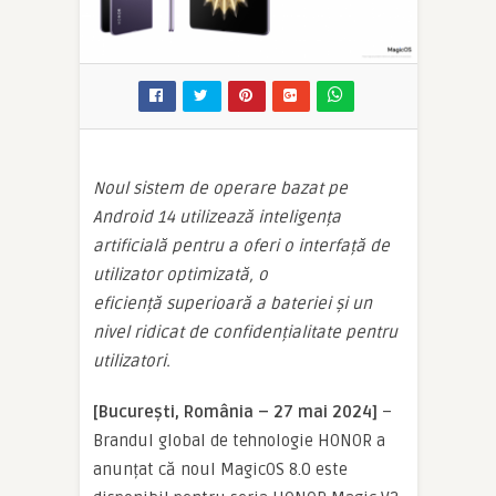
Noul sistem de operare bazat pe
Android 14 utilizează inteligen
ț
a
artificial
ă
pentru a oferi o interfa
ț
ă
de
utilizator optimizat
ă
, o
eficien
ț
ă
superioar
ă
a bateriei
ș
i un
nivel ridicat de confiden
ț
ialitate pentru
utilizatori.
[București, România – 27 mai 2024]
–
Brandul global de tehnologie HONOR a
anunțat că noul MagicOS 8.0 este