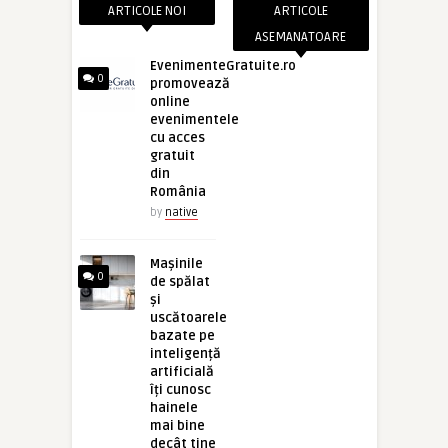
ARTICOLE NOI
ARTICOLE
ASEMANATOARE
EvenimenteGratuite.ro
0
promovează
online
evenimentele
cu acces
gratuit
din
România
by
native
Mașinile
0
de spălat
și
uscătoarele
bazate pe
inteligență
artificială
îți cunosc
hainele
mai bine
decât tine