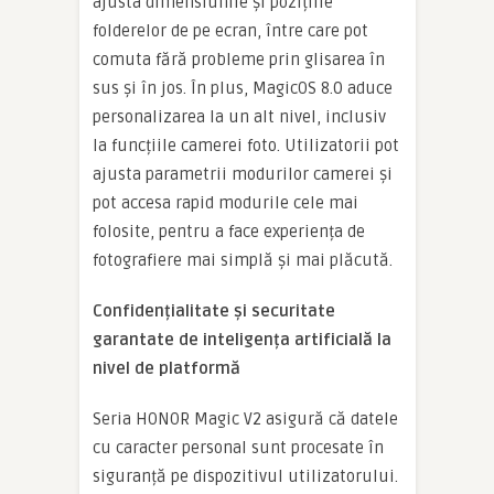
ajusta dimensiunile și pozițiile
folderelor de pe ecran, între care pot
comuta fără probleme prin glisarea în
sus și în jos. În plus, MagicOS 8.0 aduce
personalizarea la un alt nivel, inclusiv
la funcțiile camerei foto. Utilizatorii pot
ajusta parametrii modurilor camerei și
pot accesa rapid modurile cele mai
folosite, pentru a face experiența de
fotografiere mai simplă și mai plăcută.
Confiden
ț
ialitate
ș
i securitate
garantate de inteligen
ț
a artificial
ă
la
nivel de platformă
Seria HONOR Magic V2 asigură că datele
cu caracter personal sunt procesate în
siguranță pe dispozitivul utilizatorului.