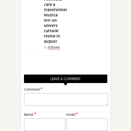
care a
transformat
muzica
intr-un
univers
cultural
revine in
august
by
b2bseo
LEAVE A COMMENT
*
Comment:
*
*
Name:
Email: