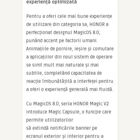
experien
ț
ă
optimizată
Pentru a oferi cele mai bune experiențe
de utilizare din categoria sa, HONOR a
perfecționat designul MagicOS 8.0,
punând accent pe factorii umani.
Animațiile de pornire, ieșire și comutare
a aplicațiilor din noul sistem de operare
se simt mult mai naturale și mai
subtile, completând capacitatea de
reacție îmbunătățită a interfeței pentru
a oferi o experiență generală mai fluidă.
Cu MagicOS 8.0, seria HONOR Magic V2
introduce Magic Capsule, o funcție care
permite utilizatorilor
să extindă notificările banner pe
ecranul exterior și interior pentru a