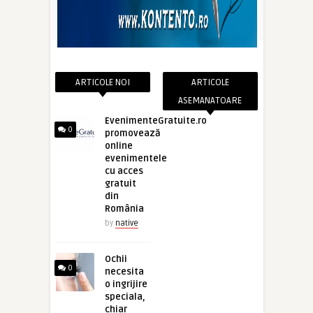
ARTICOLE NOI
ARTICOLE
ASEMANATOARE
EvenimenteGratuite.ro
0
promovează
online
evenimentele
cu acces
gratuit
din
România
by
native
Ochii
0
necesita
o ingrijire
speciala,
chiar