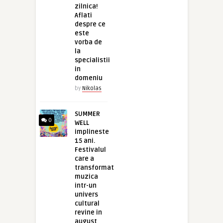
zilnica!
Aflati
despre ce
este
vorba de
la
specialistii
in
domeniu
by
Nikolas
SUMMER
0
WELL
implineste
15 ani.
Festivalul
care a
transformat
muzica
intr-un
univers
cultural
revine in
august