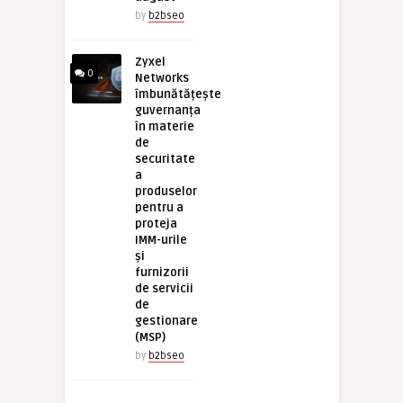
by
b2bseo
Zyxel
0
Networks
îmbunătățește
guvernanța
în materie
de
securitate
a
produselor
pentru a
proteja
IMM-urile
și
furnizorii
de servicii
de
gestionare
(MSP)
by
b2bseo