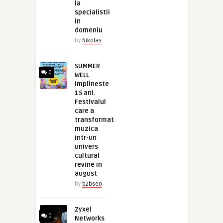
la
specialistii
in
domeniu
by
Nikolas
SUMMER
0
WELL
implineste
15 ani.
Festivalul
care a
transformat
muzica
intr-un
univers
cultural
revine in
august
by
b2bseo
Zyxel
0
Networks