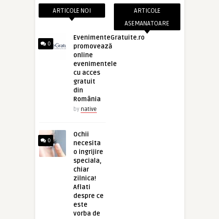
ARTICOLE NOI
ARTICOLE
ASEMANATOARE
EvenimenteGratuite.ro
0
promovează
online
evenimentele
cu acces
gratuit
din
România
by
native
Ochii
0
necesita
o ingrijire
speciala,
chiar
zilnica!
Aflati
despre ce
este
vorba de