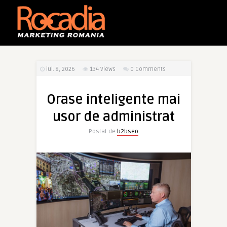
iul. 8, 2026
134
Views
0 Comments
Orase inteligente mai
usor de administrat
Postat de
b2bseo