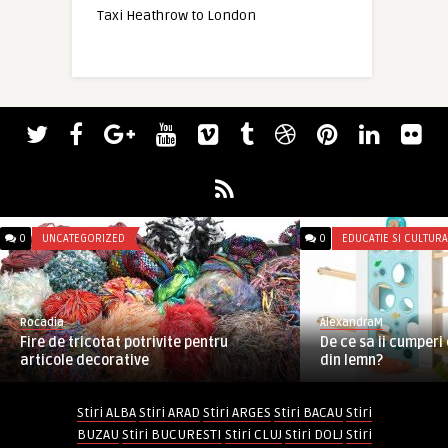
Taxi Heathrow to London
0
UNCATEGORIZED
0
EDUCATIE SI CULTURA
Rocadia
AlexandraM
Fire de tricotat potrivite pentru
De ce sa ii cumperi 
articole decorative
din lemn?
Stiri ALBA
Stiri ARAD
Stiri ARGES
Stiri BACAU
Stiri
BUZAU
Stiri BUCURESTI
Stiri CLUJ
Stiri DOLJ
Stiri