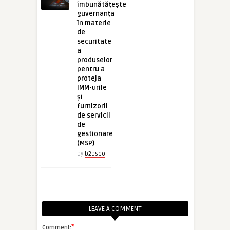
îmbunătățește
guvernanța
în materie
de
securitate
a
produselor
pentru a
proteja
IMM-urile
și
furnizorii
de servicii
de
gestionare
(MSP)
by
b2bseo
LEAVE A COMMENT
*
Comment: