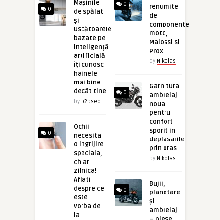
Mașinile
0
renumite
0
de spălat
de
și
componente
uscătoarele
moto,
bazate pe
Malossi si
inteligență
Prox
artificială
by
Nikolas
îți cunosc
hainele
mai bine
Garnitura
decât tine
0
ambreiaj
by
b2bseo
noua
pentru
confort
Ochii
sporit in
0
necesita
deplasarile
o ingrijire
prin oras
speciala,
by
Nikolas
chiar
zilnica!
Aflati
Bujii,
despre ce
0
planetare
este
și
vorba de
ambreiaj
la
– piese