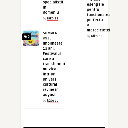
specialistii
esențiale
in
pentru
domeniu
funcționarea
by
Nikolas
perfecta
a
motocicletei
SUMMER
by
Nikolas
0
WELL
implineste
15 ani.
Festivalul
care a
transformat
muzica
intr-un
univers
cultural
revine in
august
by
b2bseo