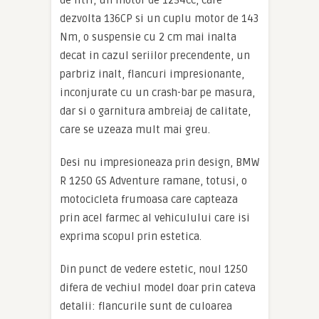
de litri, un motor de 1254cc, care
dezvolta 136CP si un cuplu motor de 143
Nm, o suspensie cu 2 cm mai inalta
decat in cazul seriilor precendente, un
parbriz inalt, flancuri impresionante,
inconjurate cu un crash-bar pe masura,
dar si o garnitura ambreiaj de calitate,
care se uzeaza mult mai greu.
Desi nu impresioneaza prin design, BMW
R 1250 GS Adventure ramane, totusi, o
motocicleta frumoasa care capteaza
prin acel farmec al vehiculului care isi
exprima scopul prin estetica.
Din punct de vedere estetic, noul 1250
difera de vechiul model doar prin cateva
detalii: flancurile sunt de culoarea