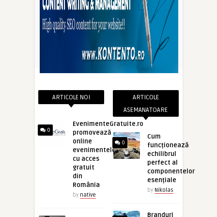
ARTICOLE NOI
ARTICOLE
ASEMANATOARE
EvenimenteGratuite.ro
0
promovează
Cum
online
0
funcționează
evenimentele
echilibrul
cu acces
perfect al
gratuit
componentelor
din
esențiale
România
by
Nikolas
by
native
Branduri