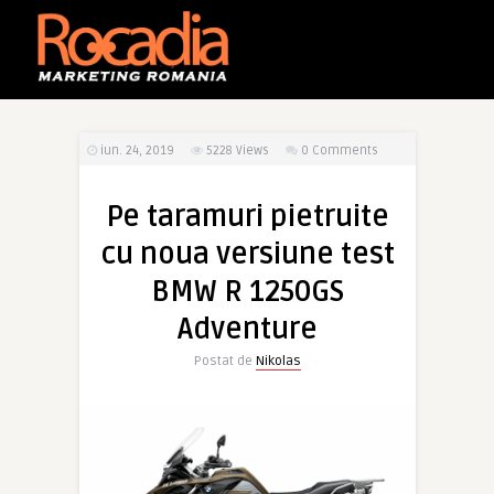
iun. 24, 2019
5228
Views
0 Comments
Pe taramuri pietruite
cu noua versiune test
BMW R 1250GS
Adventure
Postat de
Nikolas