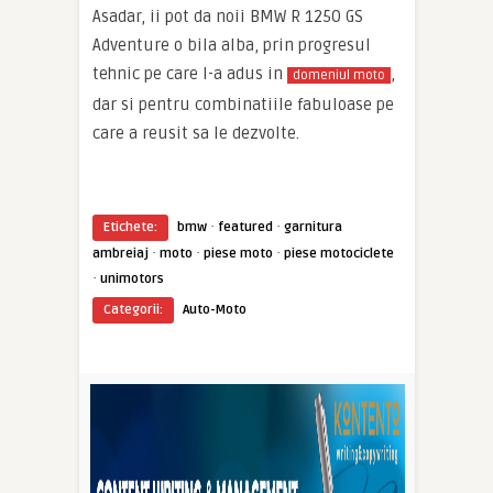
Asadar, ii pot da noii BMW R 1250 GS
Adventure o bila alba, prin progresul
tehnic pe care l-a adus in
,
domeniul moto
dar si pentru combinatiile fabuloase pe
care a reusit sa le dezvolte.
·
·
Etichete:
bmw
featured
garnitura
·
·
·
ambreiaj
moto
piese moto
piese motociclete
·
unimotors
Categorii:
Auto-Moto