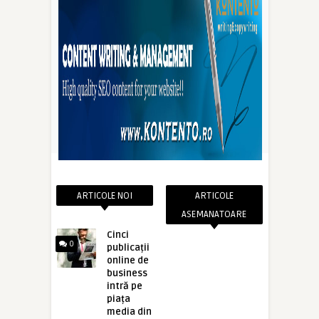
ARTICOLE NOI
ARTICOLE
ASEMANATOARE
Cinci
0
publicații
online de
business
intră pe
piața
media din