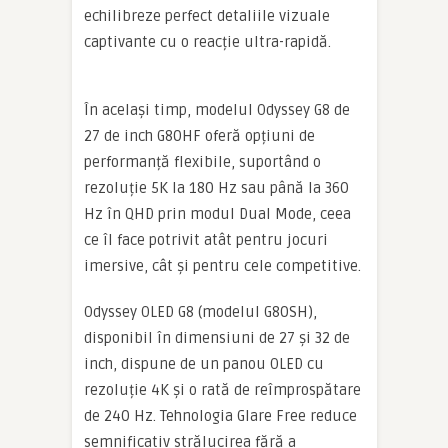
echilibreze perfect detaliile vizuale
captivante cu o reacție ultra-rapidă.
În același timp, modelul Odyssey G8 de
27 de inch G80HF oferă opțiuni de
performanță flexibile, suportând o
rezoluție 5K la 180 Hz sau până la 360
Hz în QHD prin modul Dual Mode, ceea
ce îl face potrivit atât pentru jocuri
imersive, cât și pentru cele competitive.
Odyssey OLED G8 (modelul G80SH),
disponibil în dimensiuni de 27 și 32 de
inch, dispune de un panou OLED cu
rezoluție 4K și o rată de reîmprospătare
de 240 Hz. Tehnologia Glare Free reduce
semnificativ strălucirea fără a