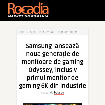
iun. 2, 2026
223
Views
0 Comments
Samsung lansează
noua generație de
monitoare de gaming
Odyssey, inclusiv
primul monitor de
gaming 6K din industrie
Postat de
b2bseo