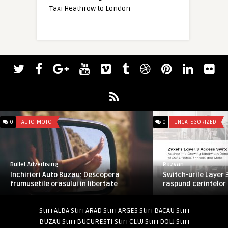
Taxi Heathrow to London
0
AUTO-MOTO
0
UNCATEGORIZED
Bullet Advertising
Razvan
Inchirieri Auto Buzau: Descopera
Switch-urile Layer 
frumusetile orasului in libertate
raspund cerintelor t
Stiri ALBA
Stiri ARAD
Stiri ARGES
Stiri BACAU
Stiri
BUZAU
Stiri BUCURESTI
Stiri CLUJ
Stiri DOLJ
Stiri