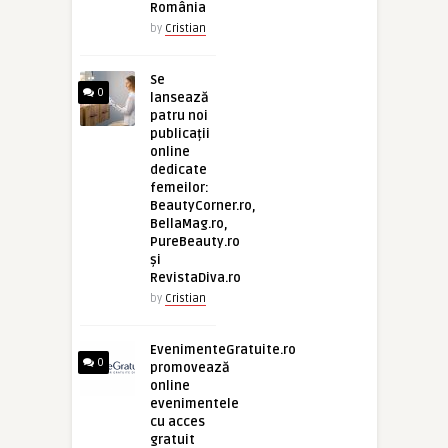
România
by
Cristian
Se
0
lansează
patru noi
publicații
online
dedicate
femeilor:
BeautyCorner.ro,
BellaMag.ro,
PureBeauty.ro
și
RevistaDiva.ro
by
Cristian
EvenimenteGratuite.ro
0
promovează
online
evenimentele
cu acces
gratuit