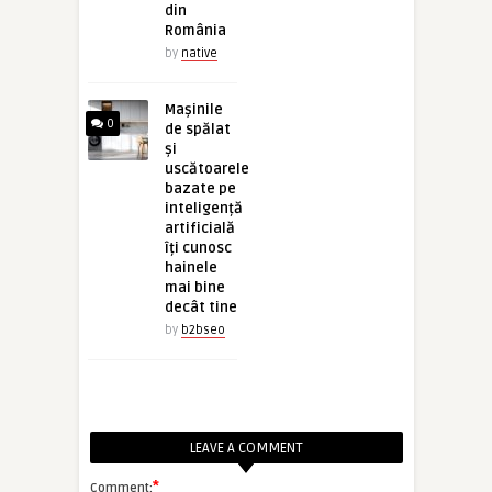
din
România
by
native
Mașinile
0
de spălat
și
uscătoarele
bazate pe
inteligență
artificială
îți cunosc
hainele
mai bine
decât tine
by
b2bseo
LEAVE A COMMENT
*
Comment: