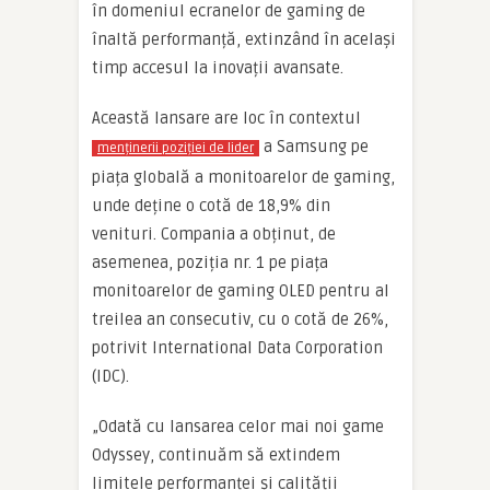
în domeniul ecranelor de gaming de
înaltă performanță, extinzând în același
timp accesul la inovații avansate.
Această lansare are loc în contextul
a Samsung pe
menținerii poziției de lider
piața globală a monitoarelor de gaming,
unde deține o cotă de 18,9% din
venituri. Compania a obținut, de
asemenea, poziția nr. 1 pe piața
monitoarelor de gaming OLED pentru al
treilea an consecutiv, cu o cotă de 26%,
potrivit International Data Corporation
(IDC).
„Odată cu lansarea celor mai noi game
Odyssey, continuăm să extindem
limitele performanței și calității