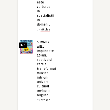
este
vorba de
la
specialistii
in
domeniu
by
Nikolas
SUMMER
0
WELL
implineste
15 ani.
Festivalul
care a
transformat
muzica
intr-un
univers
cultural
revine in
august
by
b2bseo