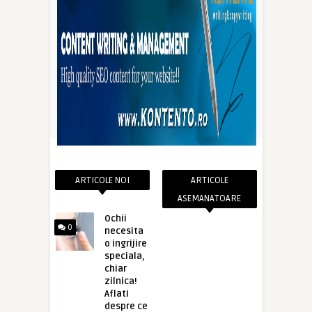
ARTICOLE NOI
ARTICOLE
ASEMANATOARE
Ochii
0
necesita
o ingrijire
speciala,
chiar
zilnica!
Aflati
despre ce