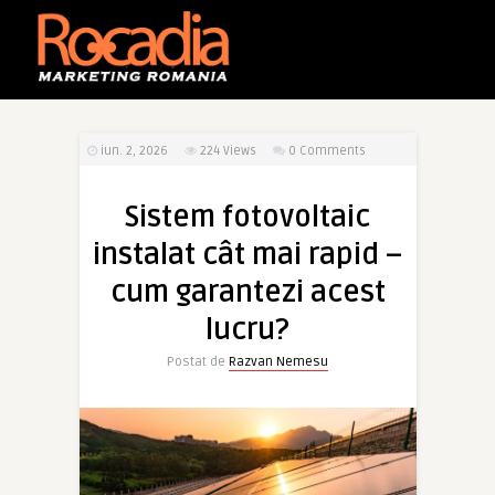
iun. 2, 2026
224
Views
0 Comments
Sistem fotovoltaic
instalat cât mai rapid –
cum garantezi acest
lucru?
Postat de
Razvan Nemesu