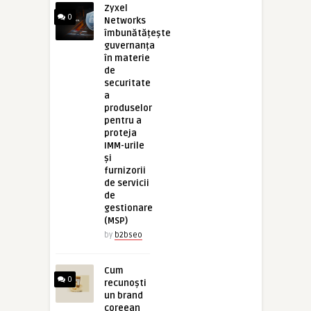
Zyxel
0
Networks
îmbunătățește
guvernanța
în materie
de
securitate
a
produselor
pentru a
proteja
IMM-urile
și
furnizorii
de servicii
de
gestionare
(MSP)
by
b2bseo
Cum
0
recunoști
un brand
coreean