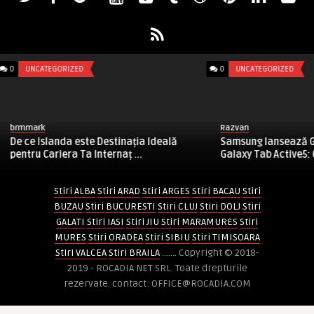
ATEGORIZED
0
UNCATEGORIZED
k
Razvan
Islanda este Destinația Ideală
Samsung lansează Galaxy XCo
Cariera Ta Internaț ...
Galaxy Tab Active5: Combinaț 
Stiri ALBA
Stiri ARAD
Stiri ARGES
Stiri BACAU
Stiri
BUZAU
Stiri BUCURESTI
Stiri CLUJ
Stiri DOLJ
Stiri
GALATI
Stiri IASI
Stiri JIU
Stiri MARAMURES
Stiri
MURES
Stiri ORADEA
Stiri SIBIU
Stiri TIMISOARA
Stiri VALCEA
Stiri BRAILA
....... Copyright © 2018-
2019 - ROCADIA NET SRL. Toate drepturile
rezervate. contact: OFFICE@ROCADIA.COM