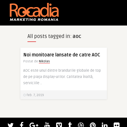
All posts tagged in:
aoc
Noi monitoare lansate de catre AOC
Postat de
Nikolas
AOC este unul dintre brandurile globale de top
de pe piaţa display-urilor. Calitatea înaltă,
serviciile ..
feb. 7, 2019