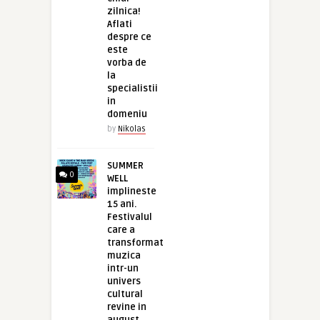
zilnica!
Aflati
despre ce
este
vorba de
la
specialistii
in
domeniu
by
Nikolas
SUMMER
0
WELL
implineste
15 ani.
Festivalul
care a
transformat
muzica
intr-un
univers
cultural
revine in