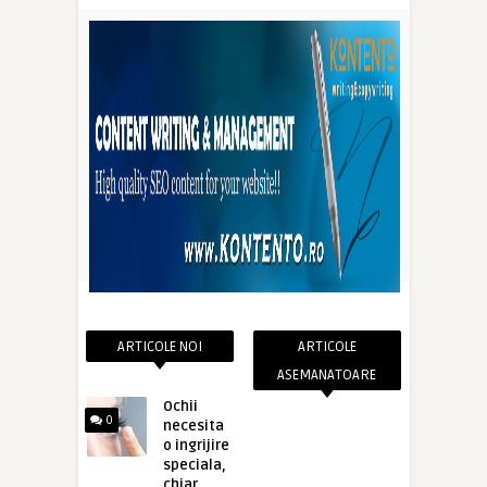
ARTICOLE NOI
ARTICOLE
ASEMANATOARE
Ochii
0
necesita
o ingrijire
speciala,
chiar