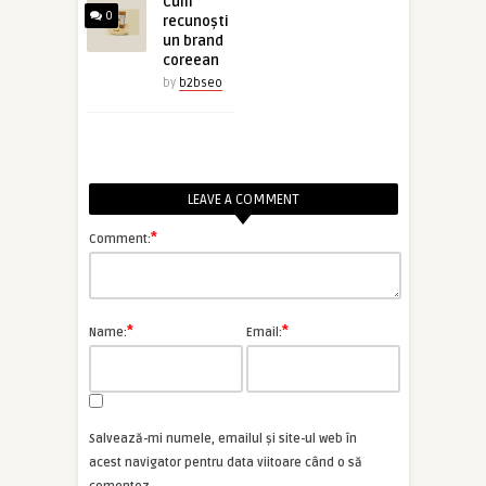
Cum
0
recunoști
un brand
coreean
by
b2bseo
LEAVE A COMMENT
*
Comment:
*
*
Name:
Email:
Salvează-mi numele, emailul și site-ul web în
acest navigator pentru data viitoare când o să