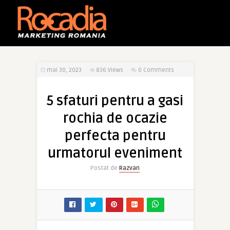
mai 30, 2023
836
Views
0 Comments
5 sfaturi pentru a gasi
rochia de ocazie
perfecta pentru
urmatorul eveniment
Postat de
Razvan