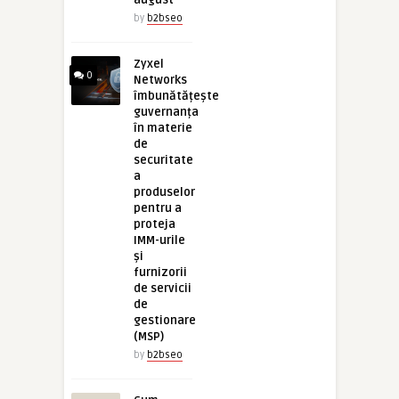
august
by
b2bseo
Zyxel
0
Networks
îmbunătățește
guvernanța
în materie
de
securitate
a
produselor
pentru a
proteja
IMM-urile
și
furnizorii
de servicii
de
gestionare
(MSP)
by
b2bseo