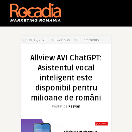
iun. 15, 2023
824
Views
0 Comments
Allview AVI ChatGPT:
Asistentul vocal
inteligent este
disponibil pentru
milioane de români
Postat de
Razvan