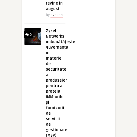
revine in
august
by
b2bseo
Zyxel
0
Networks
îmbunătățește
guvernanța
în
materie
de
securitate
a
produselor
pentru a
proteja
IMM-urile
și
furnizorii
de
servicii
de
gestionare
(MSP)