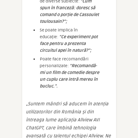
de diverse subiecte:
“Cum
spun în franceză: doresc să
comand o porție de Cassoulet
toulousain?”;
Se poate implica în
educație:
“Ce experiment pot
face pentru a prezenta
circuitul apei în natură?”;
Poate face recomandări
personalizate:
“Recomandă-
mi un film de comedie despre
un cuplu care intră mereu în
bucluc.”.
„
Suntem mândri să aducem în atenția
utilizatorilor din România și din
întreaga lume aplicația Allview AVI
ChatGPT, care îmbină tehnologia
avansată cu talentul echipei Allview. Ne