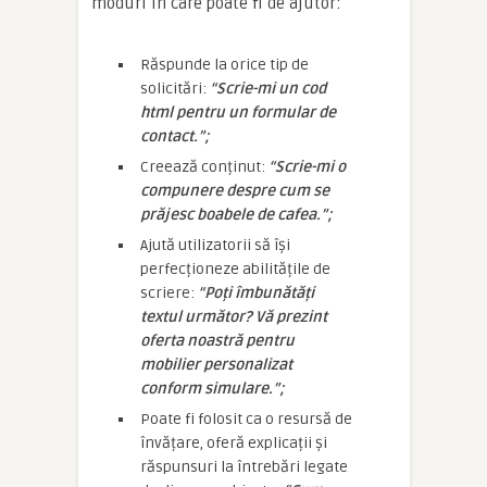
moduri în care poate fi de ajutor:
Răspunde la orice tip de
solicitări:
“Scrie-mi un cod
html pentru un formular de
contact.”;
Creează conținut:
“Scrie-mi o
compunere despre cum se
prăjesc boabele de cafea.”;
Ajută utilizatorii să își
perfecționeze abilitățile de
scriere:
“Poți îmbunătăți
textul următor? Vă prezint
oferta noastră pentru
mobilier personalizat
conform simulare.”;
Poate fi folosit ca o resursă de
învățare, oferă explicații și
răspunsuri la întrebări legate