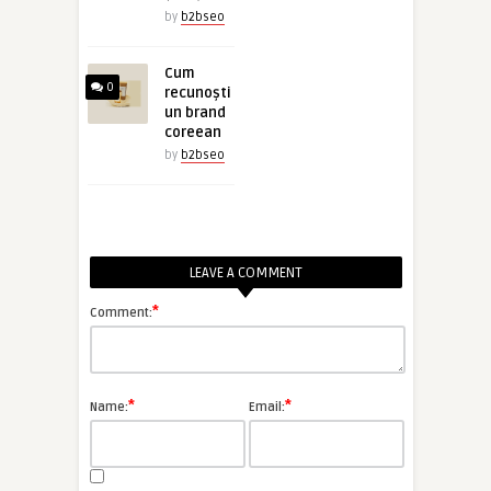
by
b2bseo
Cum
0
recunoști
un brand
coreean
by
b2bseo
LEAVE A COMMENT
*
Comment:
*
*
Name:
Email: