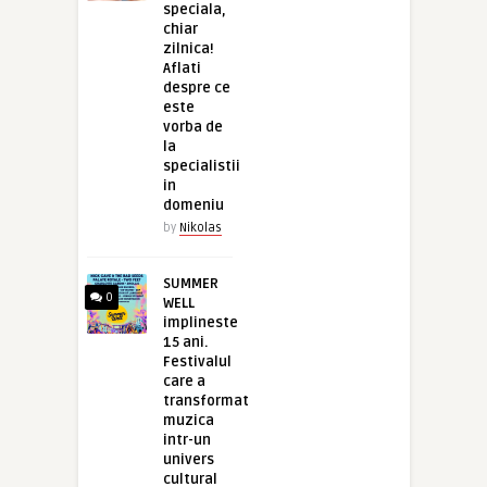
speciala,
chiar
zilnica!
Aflati
despre ce
este
vorba de
la
specialistii
in
domeniu
by
Nikolas
SUMMER
0
WELL
implineste
15 ani.
Festivalul
care a
transformat
muzica
intr-un
univers
cultural