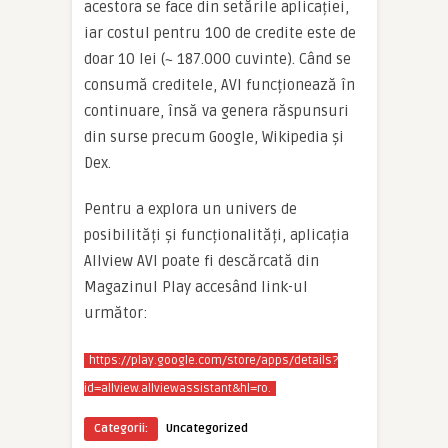
acestora se face din setările aplicației,
iar costul pentru 100 de credite este de
doar 10 lei (~ 187.000 cuvinte). Când se
consumă creditele, AVI funcționează în
continuare, însă va genera răspunsuri
din surse precum Google, Wikipedia și
Dex.
Pentru a explora un univers de
posibilități și funcționalități, aplicația
Allview AVI poate fi descărcată din
Magazinul Play accesând link-ul
următor:
https://play.google.com/store/apps/details?
id=allview.allviewassistant&hl=ro.
Categorii:
Uncategorized