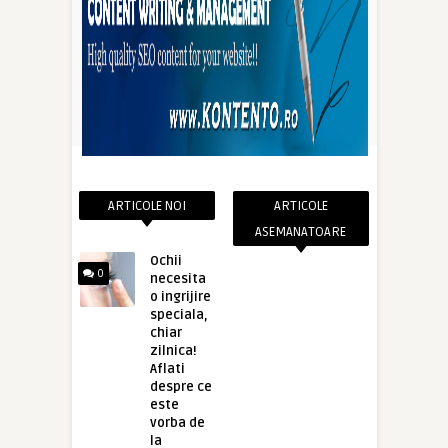
ARTICOLE NOI
ARTICOLE
ASEMANATOARE
Ochii
0
necesita
o ingrijire
speciala,
chiar
zilnica!
Aflati
despre ce
este
vorba de
la