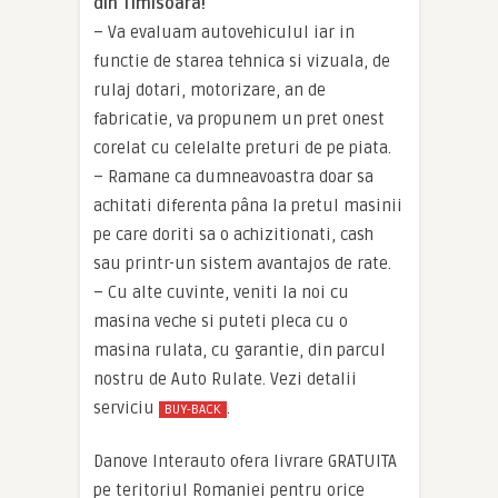
din Timisoara!
– Va evaluam autovehiculul iar in
functie de starea tehnica si vizuala, de
rulaj dotari, motorizare, an de
fabricatie, va propunem un pret onest
corelat cu celelalte preturi de pe piata.
– Ramane ca dumneavoastra doar sa
achitati diferenta pâna la pretul masinii
pe care doriti sa o achizitionati, cash
sau printr-un sistem avantajos de rate.
– Cu alte cuvinte, veniti la noi cu
masina veche si puteti pleca cu o
masina rulata, cu garantie, din parcul
nostru de Auto Rulate. Vezi detalii
serviciu
.
BUY-BACK
Danove Interauto ofera livrare GRATUITA
pe teritoriul Romaniei pentru orice