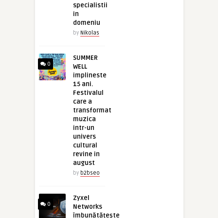
specialistii
in
domeniu
by
Nikolas
SUMMER
0
WELL
implineste
15 ani.
Festivalul
care a
transformat
muzica
intr-un
univers
cultural
revine in
august
by
b2bseo
Zyxel
0
Networks
îmbunătățește