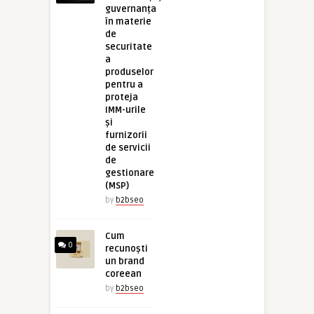
guvernanța
în materie
de
securitate
a
produselor
pentru a
proteja
IMM-urile
și
furnizorii
de servicii
de
gestionare
(MSP)
by
b2bseo
Cum
0
recunoști
un brand
coreean
by
b2bseo