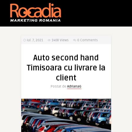
iul. 7, 2021
1408
Views
0 Comments
Auto second hand
Timisoara cu livrare la
client
Postat de
AdrianaG