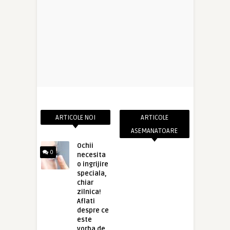
ARTICOLE NOI
ARTICOLE
ASEMANATOARE
Ochii
0
necesita
o ingrijire
speciala,
chiar
zilnica!
Aflati
despre ce
este
vorba de