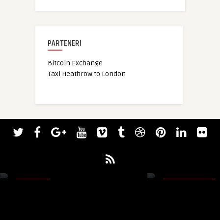
PARTENERI
Bitcoin Exchange
Taxi Heathrow to London
Razvan
Prodigitalmedia
Elemente personalizate din piele
Arcada baloane pen
pentru barista, bucătari, barbers
evenimente
0
LIFESTYLE
0
UNCATEGORIZED