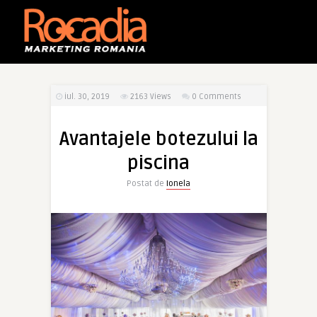
iul. 30, 2019
2163
Views
0 Comments
Avantajele botezului la
piscina
Postat de
Ionela