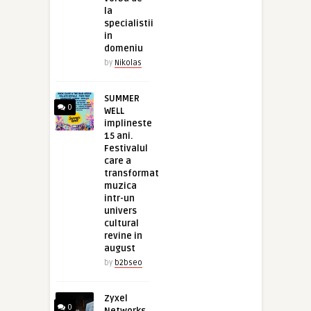
la
specialistii
in
domeniu
by
Nikolas
SUMMER
0
WELL
implineste
15 ani.
Festivalul
care a
transformat
muzica
intr-un
univers
cultural
revine in
august
by
b2bseo
Zyxel
0
Networks