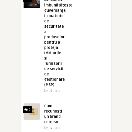
îmbunătățește
guvernanța
în materie
de
securitate
a
produselor
pentru a
proteja
IMM-urile
și
furnizorii
de servicii
de
gestionare
(MSP)
by
b2bseo
Cum
0
recunoști
un brand
coreean
by
b2bseo