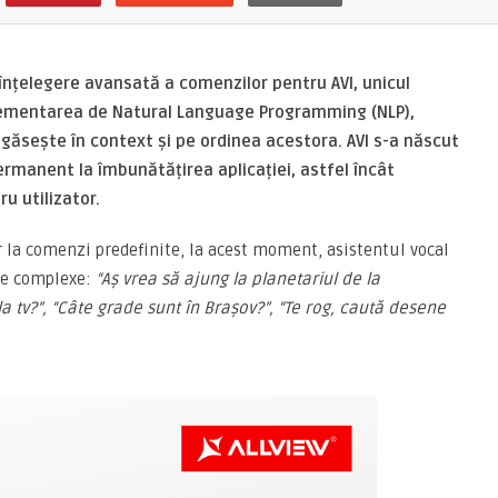
înțelegere avansată a comenzilor pentru AVI, unicul
plementarea de Natural Language Programming (NLP),
 găsește în context și pe ordinea acestora.
AVI s-a născut
 permanent la îmbunătățirea aplicației, astfel încât
ru utilizator.
 la comenzi predefinite, la acest moment, asistentul vocal
je complexe:
“A
ș
vrea să ajung la planetariul de la
a tv?”, “Câte grade sunt în Brașov?”, “Te rog, caută desene