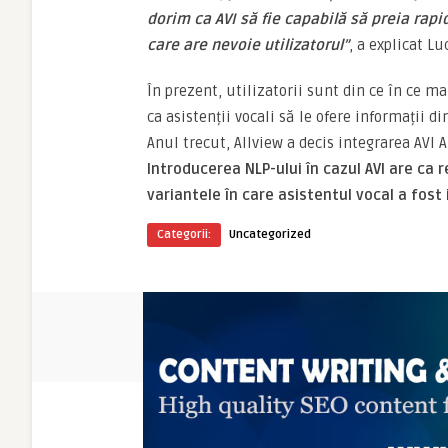
dorim ca AVI să fie capabilă să preia rapi
care are nevoie utilizatorul”
, a explicat L
În prezent, utilizatorii sunt din ce în ce m
ca asistenții vocali să le ofere informații d
Anul trecut, Allview a decis integrarea AVI A
Introducerea NLP-ului în cazul AVI are ca 
variantele în care asistentul vocal a fos
Categorii:
Uncategorized
ARTICOLE NOI