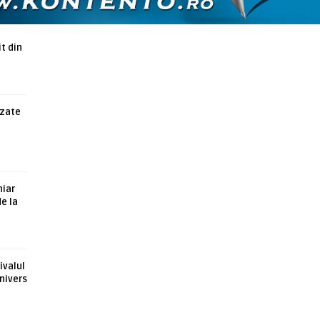
t din
azate
hiar
de la
ivalul
nivers