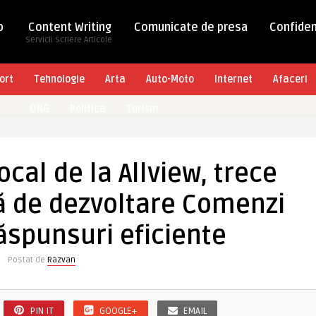
b
Content Writing
Comunicate de presa
Confiden
Servicii Scriere Articole
ort
Tehnologie
Arta
Auto-Moto
Internet
Afaceri
ONG
Politica
Turism
ocal de la Allview, trece
ă de dezvoltare Comenzi
spunsuri eficiente
Postat de
Razvan
PIN IT
GOOGLE+
EMAIL