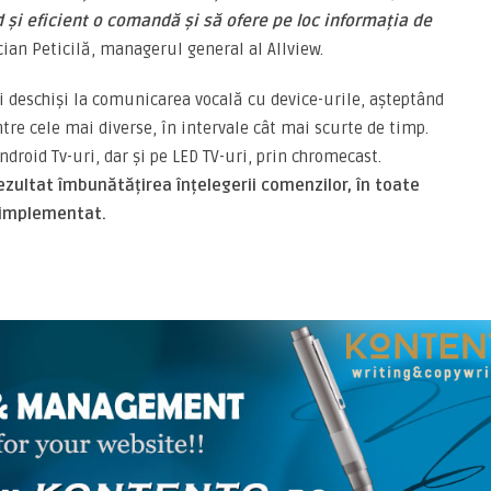
d și eficient o comandă și să ofere pe loc informația de
ucian Peticilă, managerul general al Allview.
ai deschiși la comunicarea vocală cu device-urile, așteptând
intre cele mai diverse, în intervale cât mai scurte de timp.
ndroid Tv-uri, dar și pe LED TV-uri, prin chromecast.
rezultat îmbunătățirea înțelegerii comenzilor, în toate
t implementat.
ARTICOLE ASEMANATOARE