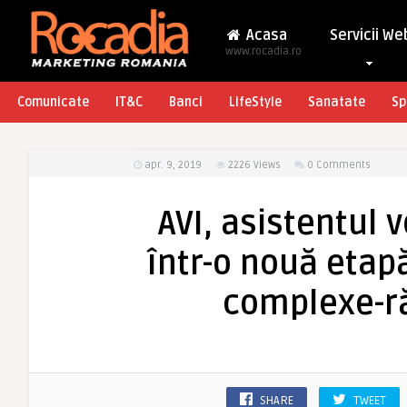
Acasa
Servicii We
www.rocadia.ro
Comunicate
IT&C
Banci
LifeStyle
Sanatate
Sp
apr. 9, 2019
2226
Views
0 Comments
AVI, asistentul v
într-o nouă etap
complexe-ră
SHARE
TWEET