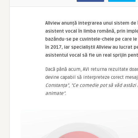
Allview anunță integrarea unui sistem de 
asistent vocal în limba română, prin im
bazându-se pe cuvintele-cheie
pe care le
în 2017, iar specialiștii Allview au lucrat
asistentul vocal să fie un real sprijin pent
Dacă până acum, AVI returna rezultate doar
devine capabil să interpreteze corect mesa
Constanța”, “Ce comedie pot să văd astăzi l
animate”.