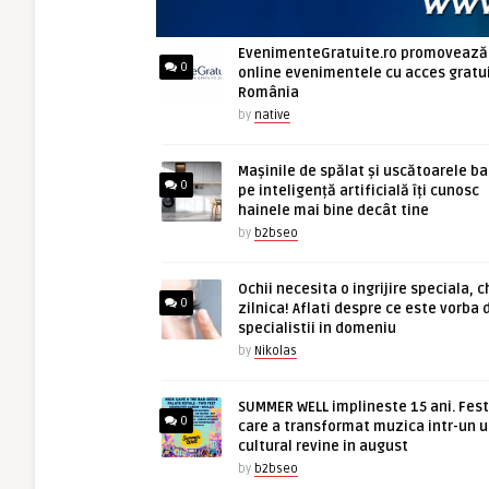
EvenimenteGratuite.ro promovează
0
online evenimentele cu acces gratui
România
by
native
Mașinile de spălat și uscătoarele b
0
pe inteligență artificială îți cunosc
hainele mai bine decât tine
by
b2bseo
Ochii necesita o ingrijire speciala, c
0
zilnica! Aflati despre ce este vorba 
specialistii in domeniu
by
Nikolas
SUMMER WELL implineste 15 ani. Fest
0
care a transformat muzica intr-un u
cultural revine in august
by
b2bseo