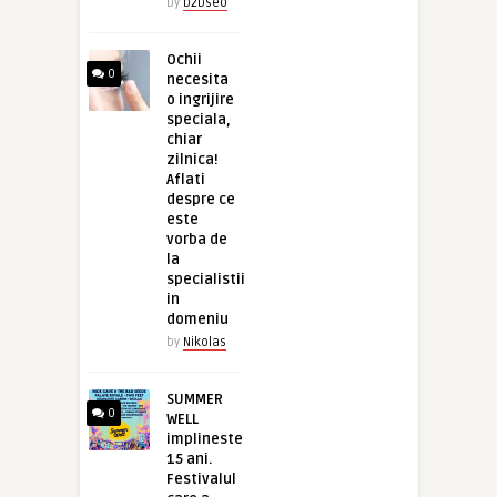
by
b2bseo
Ochii
0
necesita
o ingrijire
speciala,
chiar
zilnica!
Aflati
despre ce
este
vorba de
la
specialistii
in
domeniu
by
Nikolas
SUMMER
0
WELL
implineste
15 ani.
Festivalul