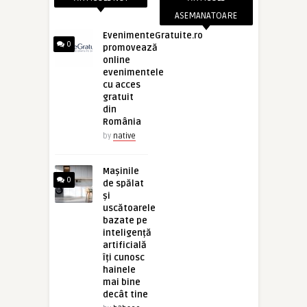
ASEMANATOARE
EvenimenteGratuite.ro
0
promovează
online
evenimentele
cu acces
gratuit
din
România
by
native
Mașinile
0
de spălat
și
uscătoarele
bazate pe
inteligență
artificială
îți cunosc
hainele
mai bine
decât tine