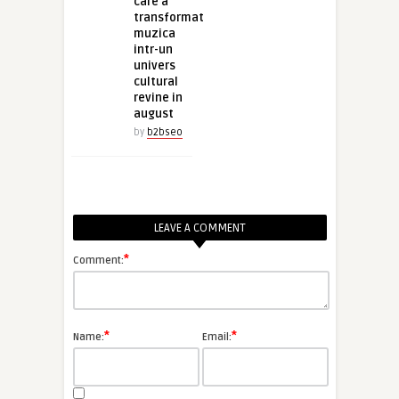
care a
transformat
muzica
intr-un
univers
cultural
revine in
august
by
b2bseo
LEAVE A COMMENT
*
Comment:
*
*
Name:
Email: