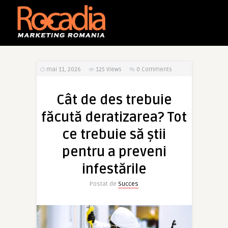
mai 11, 2026
125
Views
0 Comments
Cât de des trebuie
făcută deratizarea? Tot
ce trebuie să știi
pentru a preveni
infestările
Postat de
Succes