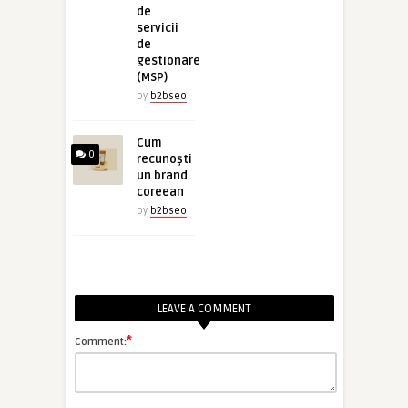
de
servicii
de
gestionare
(MSP)
by
b2bseo
Cum
0
recunoști
un brand
coreean
by
b2bseo
LEAVE A COMMENT
*
Comment: