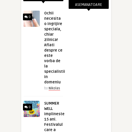
ASEMANATOARE
Ochii
0
necesita
o ingrijire
speciala,
chiar
zilnica!
Aflati
despre ce
este
vorba de
la
specialistii
in
domeniu
by
Nikolas
SUMMER
0
WELL
implineste
15 ani.
Festivalul
care a