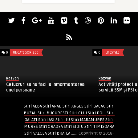
0
UNCATEGORIZED
0
LIFESTYLE
Razvan
Razvan
Ce lucruri sa nu faci la inmormantarea
Activități protecti
unei persoane
servicii SSM și PSI o 
Stiri ALBA
Stiri ARAD
Stiri ARGES
Stiri BACAU
Stiri
BUZAU
Stiri BUCURESTI
Stiri CLUJ
Stiri DOLJ
Stiri
GALATI
Stiri IASI
Stiri JIU
Stiri MARAMURES
Stiri
MURES
Stiri ORADEA
Stiri SIBIU
Stiri TIMISOARA
Stiri VALCEA
Stiri BRAILA
....... Copyright © 2018-