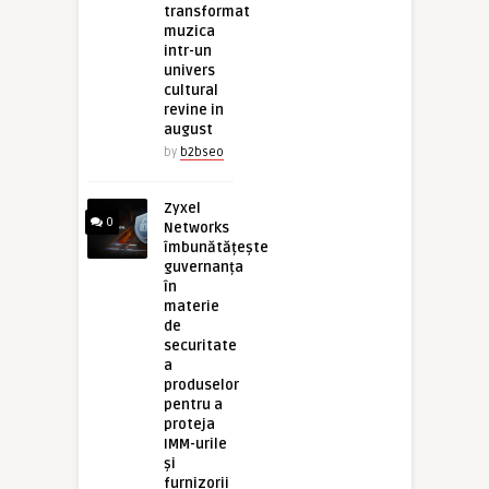
transformat
muzica
intr-un
univers
cultural
revine in
august
by
b2bseo
Zyxel
0
Networks
îmbunătățește
guvernanța
în
materie
de
securitate
a
produselor
pentru a
proteja
IMM-urile
și
furnizorii