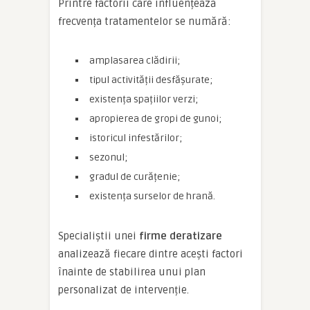
Printre factorii care influențează
frecvența tratamentelor se numără:
amplasarea clădirii;
tipul activității desfășurate;
existența spațiilor verzi;
apropierea de gropi de gunoi;
istoricul infestărilor;
sezonul;
gradul de curățenie;
existența surselor de hrană.
Specialiștii unei
firme deratizare
analizează fiecare dintre acești factori
înainte de stabilirea unui plan
personalizat de intervenție.