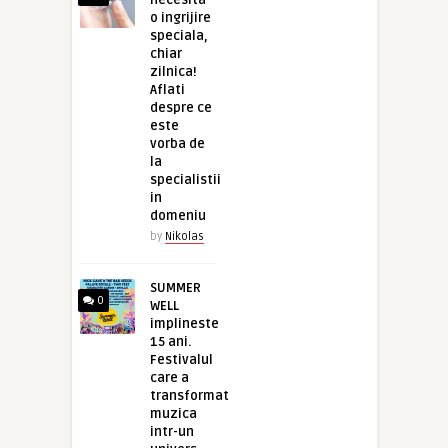
necesita
o ingrijire
speciala,
chiar
zilnica!
Aflati
despre ce
este
vorba de
la
specialistii
in
domeniu
by
Nikolas
SUMMER
0
WELL
implineste
15 ani.
Festivalul
care a
transformat
muzica
intr-un