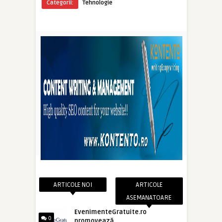
Categorii:
Tehnologie
ARTICOLE NOI
ARTICOLE
ASEMANATOARE
EvenimenteGratuite.ro
0
promovează