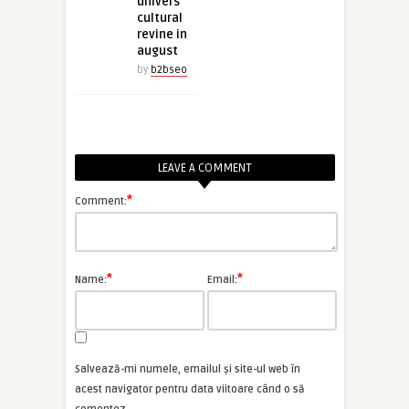
univers
cultural
revine in
august
by
b2bseo
LEAVE A COMMENT
*
Comment:
*
*
Name:
Email:
Salvează-mi numele, emailul și site-ul web în
acest navigator pentru data viitoare când o să