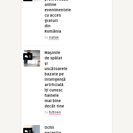
online
evenimentele
cu acces
gratuit
din
România
by
native
Mașinile
0
de spălat
și
uscătoarele
bazate pe
inteligență
artificială
îți cunosc
hainele
mai bine
decât tine
by
b2bseo
Ochii
0