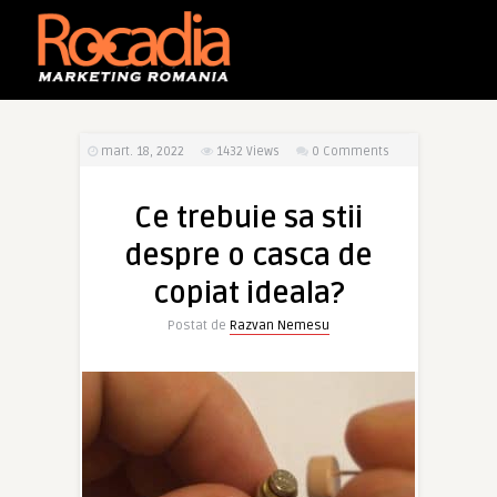
mart. 18, 2022
1432
Views
0 Comments
Ce trebuie sa stii
despre o casca de
copiat ideala?
Postat de
Razvan Nemesu