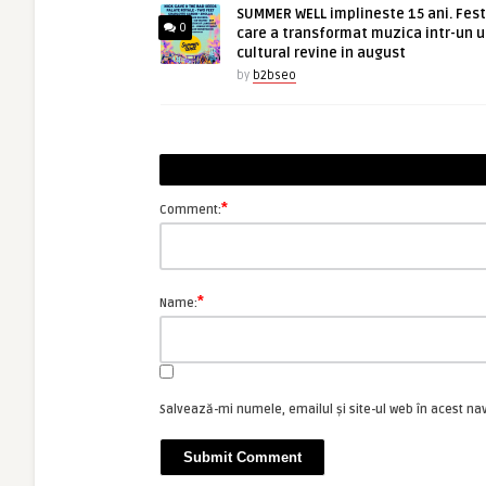
SUMMER WELL implineste 15 ani. Fest
0
care a transformat muzica intr-un u
cultural revine in august
by
b2bseo
*
Comment:
*
Name:
Salvează-mi numele, emailul și site-ul web în acest na