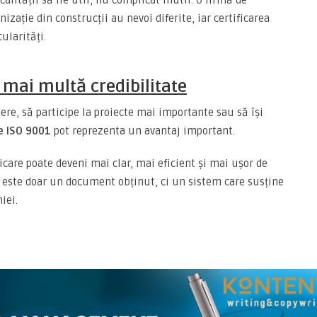
lității să fie util, nu complicat inutil. O firmă de
izație din construcții au nevoi diferite, iar certificarea
ularități.
 mai multă credibilitate
ere, să participe la proiecte mai importante sau să își
e ISO 9001
pot reprezenta un avantaj important.
ficare poate deveni mai clar, mai eficient și mai ușor de
nu este doar un document obținut, ci un sistem care susține
iei.