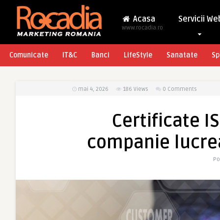
Acasa
Servicii We
www.rocadia.ro
Comunicate
IT&C
Banci
LifeStyle
Sanatate
Sp
mai 4, 2026
186
Views
0 Comments
Certificate I
companie lucre
Po