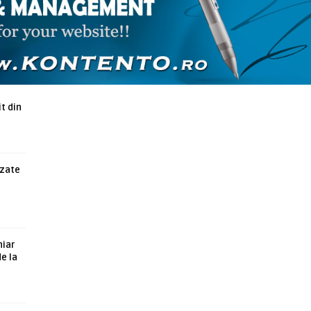
ARTICOLE ASEMANATOARE
t din
azate
hiar
de la