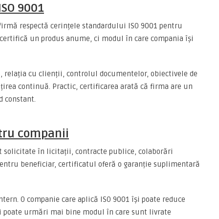
 ISO 9001
 firmă respectă cerințele standardului ISO 9001 pentru
certifică un produs anume, ci modul în care compania își
, relația cu clienții, controlul documentelor, obiectivele de
țirea continuă. Practic, certificarea arată că firma are un
d constant.
tru companii
 solicitate în licitații, contracte publice, colaborări
entru beneficiar, certificatul oferă o garanție suplimentară
 intern. O companie care aplică ISO 9001 își poate reduce
r și poate urmări mai bine modul în care sunt livrate