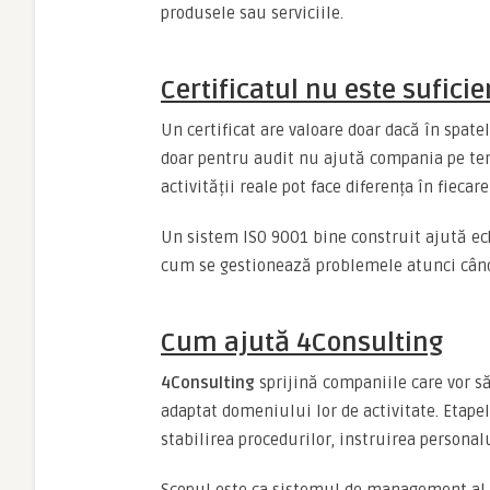
produsele sau serviciile.
Certificatul nu este sufici
Un certificat are valoare doar dacă în spate
doar pentru audit nu ajută compania pe ter
activității reale pot face diferența în fiecare
Un sistem ISO 9001 bine construit ajută echi
cum se gestionează problemele atunci când
Cum ajută 4Consulting
4Consulting
sprijină companiile care vor să
adaptat domeniului lor de activitate. Etapel
stabilirea procedurilor, instruirea personal