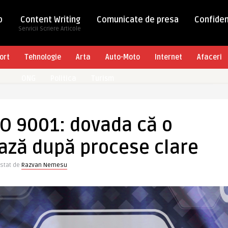
b
Content Writing
Comunicate de presa
Confiden
Servicii Scriere Articole
ort
Tehnologie
Arta
Auto-Moto
Internet
Afaceri
ONG
Politica
Turism
SO 9001: dovada că o
ază după procese clare
stat de
Razvan Nemesu