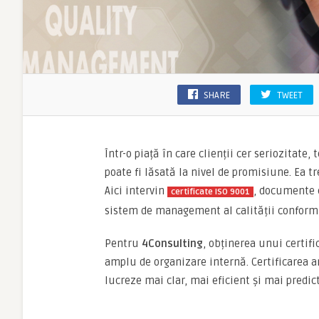
SHARE
TWEET
Într-o piață în care clienții cer seriozitate
poate fi lăsată la nivel de promisiune. Ea tr
Aici intervin
, documente 
certificate ISO 9001
sistem de management al calității conform
Pentru
4Consulting
, obținerea unui certif
amplu de organizare internă. Certificarea 
lucreze mai clar, mai eficient și mai predict