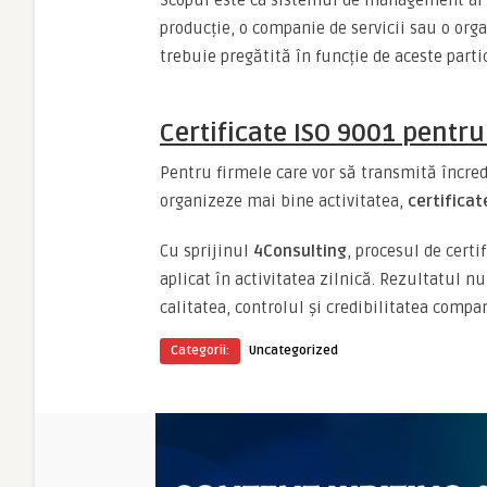
Scopul este ca sistemul de management al ca
producție, o companie de servicii sau o organ
trebuie pregătită în funcție de aceste partic
Certificate ISO 9001 pentru
Pentru firmele care vor să transmită încred
organizeze mai bine activitatea,
certificat
Cu sprijinul
4Consulting
, procesul de certi
aplicat în activitatea zilnică. Rezultatul 
calitatea, controlul și credibilitatea compan
Categorii:
Uncategorized