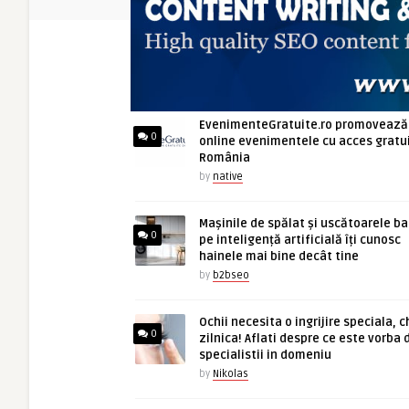
ARTICOLE NOI
EvenimenteGratuite.ro promovează
0
online evenimentele cu acces gratui
România
by
native
Mașinile de spălat și uscătoarele b
0
pe inteligență artificială îți cunosc
hainele mai bine decât tine
by
b2bseo
Ochii necesita o ingrijire speciala, c
0
zilnica! Aflati despre ce este vorba 
specialistii in domeniu
by
Nikolas