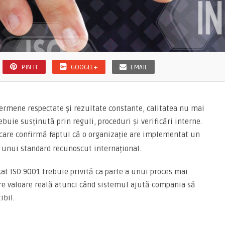
PIN IT
GOOGLE+
EMAIL
, termene respectate și rezultate constante, calitatea nu mai
ebuie susținută prin reguli, proceduri și verificări interne.
care confirmă faptul că o organizație are implementat un
 unui standard recunoscut internațional.
icat ISO 9001 trebuie privită ca parte a unui proces mai
are valoare reală atunci când sistemul ajută compania să
ibil.