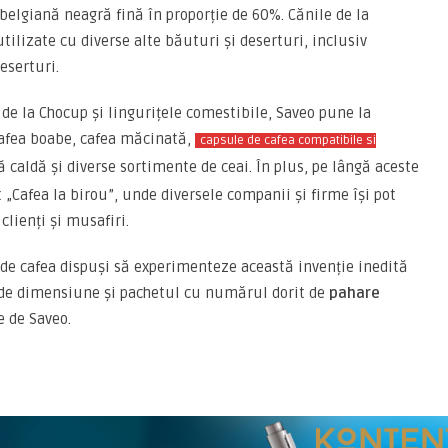
belgiană neagră fină în proporție de 60%. Cănile de la
tilizate cu diverse alte băuturi și deserturi, inclusiv
eserturi.
e
de la Chocup și lingurițele comestibile, Saveo pune la
 cafea boabe, cafea măcinată,
capsule de cafea compatibile si
ă caldă și diverse sortimente de ceai. În plus, pe lângă aceste
 „Cafea la birou”, unde diversele companii și firme își pot
clienți și musafiri.
de cafea dispuși să experimenteze această invenție inedită
 de dimensiune și pachetul cu numărul dorit de
pahare
e de Saveo.