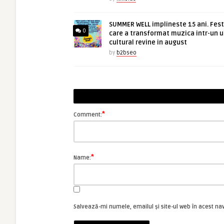
SUMMER WELL implineste 15 ani. Fest
0
care a transformat muzica intr-un u
cultural revine in august
by
b2bseo
*
Comment:
*
Name:
Salvează-mi numele, emailul și site-ul web în acest na