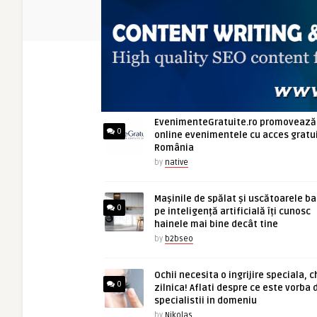
ARTICOLE NOI
EvenimenteGratuite.ro promovează
0
online evenimentele cu acces gratui
România
by
native
Mașinile de spălat și uscătoarele b
0
pe inteligență artificială îți cunosc
hainele mai bine decât tine
by
b2bseo
Ochii necesita o ingrijire speciala, c
0
zilnica! Aflati despre ce este vorba 
specialistii in domeniu
by
Nikolas