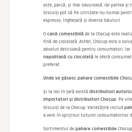
este, parcă, și mai savuroasă. Iar partea ș
biscuiți pot să fie utilizate nu numai pentr
espresso, înghețată și diverse băuturi.
O
cană comestibilă
de la Chocup este reali
fină de ciocolată. Astfel, Chocup este o sol
absolut delicioasă pentru consumatori. Iar 
napolitană cu ciocolată
le oferă consumato
preferat.
Unde se găsesc pahare comestibile Choc
Și la noi în țară există
distribuitori autoriz
importatori și distribuitori Chocup.
Pe sit
biscuiți de la Chocup. Varietățile includ
pah
a veni în sprijinul tuturor consumatorilor 
Sortimentul de
pahare comestibile
Chocup 