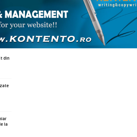
ARTICOLE ASEMANATOARE
t din
azate
hiar
de la