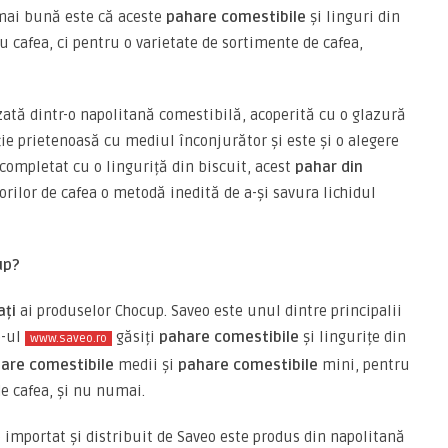
i mai bună este că aceste
pahare comestibile
și linguri din
u cafea, ci pentru o varietate de sortimente de cafea,
zată dintr-o napolitană comestibilă, acoperită cu o glazură
uție prietenoasă cu mediul înconjurător și este și o alegere
completat cu o linguriță din biscuit, acest
pahar din
rilor de cafea o metodă inedită de a-și savura lichidul
up?
ați
ai produselor Chocup. Saveo este unul dintre principalii
e-ul
găsiți
pahare comestibile
și lingurițe din
www.saveo.ro
are comestibile
medii și
pahare comestibile
mini, pentru
de cafea, și nu numai.
importat și distribuit de Saveo este produs din napolitană