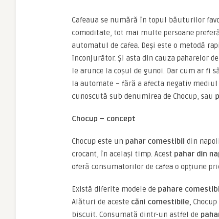
Cafeaua se numără în topul băuturilor favor
comoditate, tot mai multe persoane preferă
automatul de cafea. Deși este o metodă rap
înconjurător. Și asta din cauza paharelor d
le arunce la coșul de gunoi. Dar cum ar fi să
la automate – fără a afecta negativ mediul 
cunoscută sub denumirea de Chocup, sau
p
Chocup – concept
Chocup este un
pahar comestibil
din napoli
crocant, în același timp. Acest
pahar din na
oferă consumatorilor de cafea o opțiune pri
Există diferite modele de
pahare comestib
Alături de aceste
căni comestibile
, Chocup
biscuit. Consumată dintr-un astfel de
paha