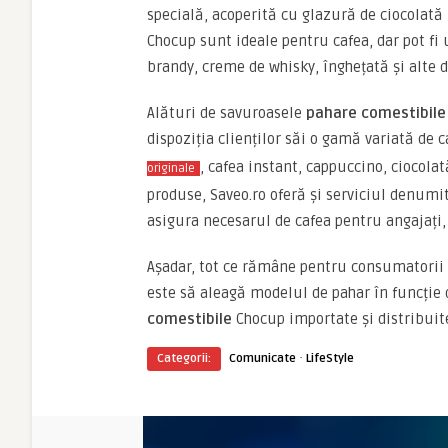
specială, acoperită cu glazură de ciocolată 
Chocup sunt ideale pentru cafea, dar pot fi u
brandy, creme de whisky, înghețată și alte d
Alături de savuroasele
pahare comestibil
dispoziția clienților săi o gamă variată de
, cafea instant, cappuccino, ciocolat
originale
produse, Saveo.ro oferă și serviciul denumit
asigura necesarul de cafea pentru angajați, 
Așadar, tot ce rămâne pentru consumatorii 
este să aleagă modelul de pahar în funcție
comestibile
Chocup importate și distribuit
·
Categorii:
Comunicate
LifeStyle