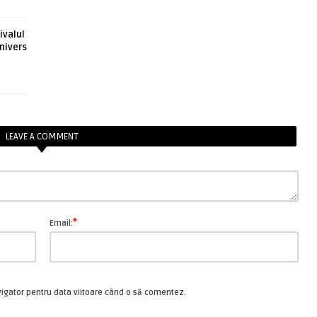
ivalul
nivers
LEAVE A COMMENT
*
Email:
vigator pentru data viitoare când o să comentez.