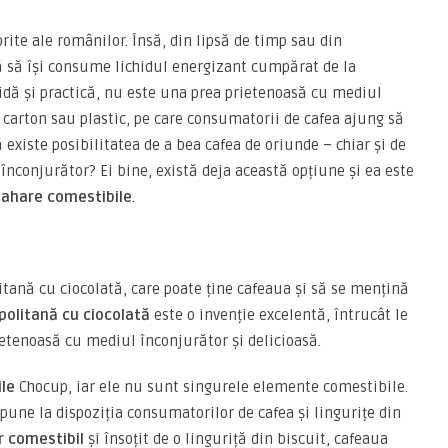
ite ale românilor. Însă, din lipsă de timp sau din
 să își consume lichidul energizant cumpărat de la
idă și practică, nu este una prea prietenoasă cu mediul
e carton sau plastic, pe care consumatorii de cafea ajung să
 existe posibilitatea de a bea cafea de oriunde – chiar și de
înconjurător? Ei bine, există deja această opțiune și ea este
ahare comestibile
.
tană cu ciocolată, care poate ține cafeaua și să se mențină
politană cu ciocolată
este o invenție excelentă, întrucât le
etenoasă cu mediul înconjurător și delicioasă.
ile
Chocup, iar ele nu sunt singurele elemente comestibile.
 pune la dispoziția consumatorilor de cafea și lingurițe din
r comestibil
și însoțit de o linguriță din biscuit, cafeaua