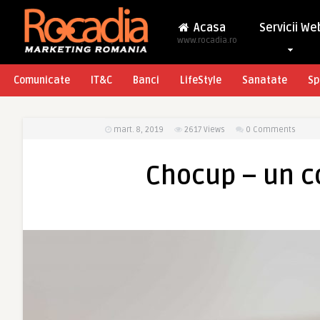
Acasa
Servicii We
www.rocadia.ro
Comunicate
IT&C
Banci
LifeStyle
Sanatate
Sp
mart. 8, 2019
2617
Views
0 Comments
Chocup – un co