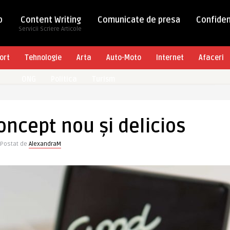
b
Content Writing
Comunicate de presa
Confiden
Servicii Scriere Articole
ort
Tehnologie
Arta
Auto-Moto
Internet
Afaceri
ONG
Politica
Turism
ncept nou și delicios
Postat de
AlexandraM