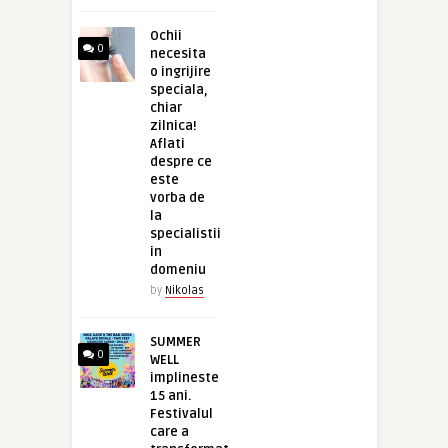
Ochii
0
necesita
o ingrijire
speciala,
chiar
zilnica!
Aflati
despre ce
este
vorba de
la
specialistii
in
domeniu
by
Nikolas
SUMMER
0
WELL
implineste
15 ani.
Festivalul
care a