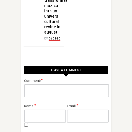
transformat
muzica
intr-un
univers
cultural
revine in
august
by
b2bseo
LEAVE A COMMENT
*
Comment:
*
*
Name:
Email: