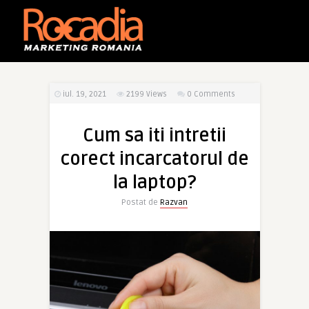
iul. 19, 2021
2199
Views
0 Comments
Cum sa iti intretii
corect incarcatorul de
la laptop?
Postat de
Razvan