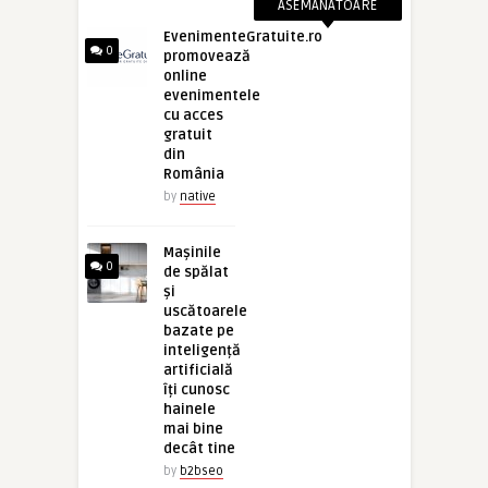
ASEMANATOARE
EvenimenteGratuite.ro
0
promovează
online
evenimentele
cu acces
gratuit
din
România
by
native
Mașinile
0
de spălat
și
uscătoarele
bazate pe
inteligență
artificială
îți cunosc
hainele
mai bine
decât tine
by
b2bseo