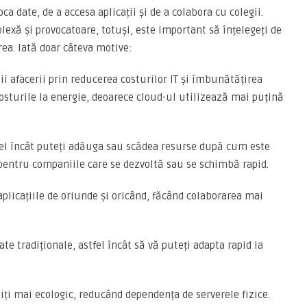
a date, de a accesa aplicații și de a colabora cu colegii.
plexă și provocatoare, totuși, este important să înțelegeți de
rea. Iată doar câteva motive:
i afacerii prin reducerea costurilor IT și îmbunătățirea
osturile la energie, deoarece cloud-ul utilizează mai puțină
tfel încât puteți adăuga sau scădea resurse după cum este
 pentru companiile care se dezvoltă sau se schimbă rapid.
aplicațiile de oriunde și oricând, făcând colaborarea mai
te tradiționale, astfel încât să vă puteți adapta rapid la
iți mai ecologic, reducând dependența de serverele fizice.