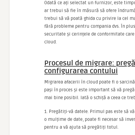
Odată ce ați selectat un furnizor, este timp
ar trebui să fie în măsură să ofere îndrumă
trebui să vă poată ghida cu privire la cel m
fără probleme pentru compania dvs. În plus, 
securitate și cerințele de conformitate care
cloud.
Procesul de migrare: pregăt
configurarea contului
Migrarea afacerii în cloud poate fi o sarcin
pași în proces și este important să vă pregă
mai bine posibil. Iată o schiță a ceea ce tre
1. Pregătiți-vă datele. Primul pas este să v
o mulțime de date, poate fi necesar să inves
pentru a vă ajuta să pregătiți totul.