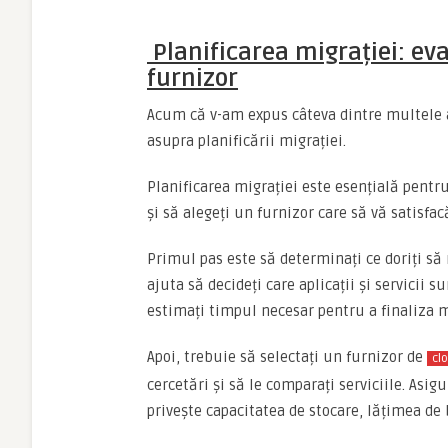
Planificarea migrației: ev
furnizor
Acum că v-am expus câteva dintre multele av
asupra planificării migrației.
Planificarea migrației este esențială pentru
și să alegeți un furnizor care să vă satisfac
Primul pas este să determinați ce doriți să 
ajuta să decideți care aplicații și servicii
estimați timpul necesar pentru a finaliza m
Apoi, trebuie să selectați un furnizor de
cl
cercetări și să le comparați serviciile. Asig
privește capacitatea de stocare, lățimea de 