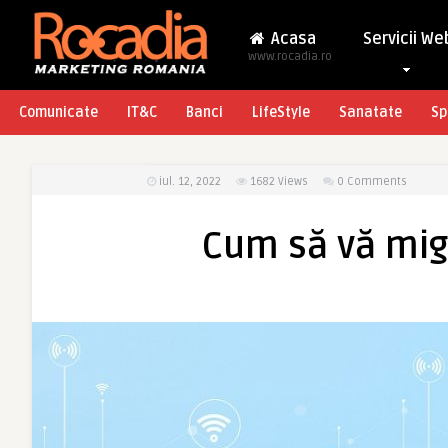
Acasa
Servicii We
www.rocadia.ro
Comunicate
IT&C
Banci
LifeStyle
Sanatate
Sp
iul. 12, 2022
1682
Views
0 Comments
Cum să vă migr