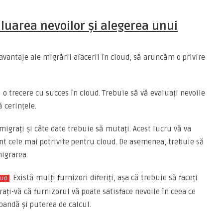
aluarea nevoilor și alegerea unui
antaje ale migrării afacerii în cloud, să aruncăm o privire
 o trecere cu succes în cloud. Trebuie să vă evaluați nevoile
ă cerințele.
migrați și câte date trebuie să mutați. Acest lucru vă va
 sunt cele mai potrivite pentru cloud. De asemenea, trebuie să
igrarea.
. Există mulți furnizori diferiți, așa că trebuie să faceți
oud
urați-vă că furnizorul vă poate satisface nevoile în ceea ce
bandă și puterea de calcul.