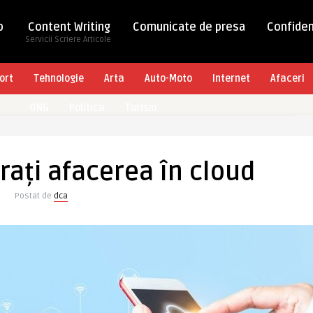
b
Content Writing
Comunicate de presa
Confiden
Servicii Scriere Articole
ort
Tehnologie
Arta
Auto-Moto
Internet
Afaceri
ONG
Politica
Turism
ați afacerea în cloud
Postat de
dca