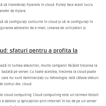
să vă transferați fișierele în cloud. Puteți face acest lucru
nsfer de fișiere.
 să vă configurați conturile în cloud și să le configurați în
igurarea adreselor de e-mail, crearea de utilizatori și
ud: sfaturi pentru a profita la
bază în lumea afacerilor, multe companii făcând trecerea la
ă bazată pe server. Cu toate acestea, trecerea la cloud poate
i care nu sunt familiarizați cu tehnologia. Iată câteva sfaturi
e contul dvs. cloud:
ale cloud computing. Cloud computing este un termen folosit
 a datelor și aplicațiilor prin Internet în loc de pe un server