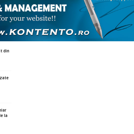
ARTICOLE ASEMANATOARE
t din
azate
hiar
de la