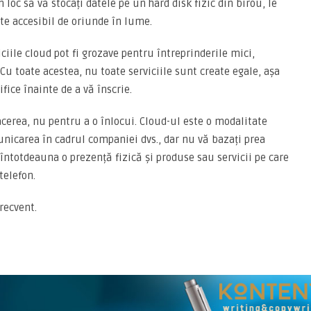
loc să vă stocați datele pe un hard disk fizic din birou, le
ste accesibil de oriunde în lume.
viciile cloud pot fi grozave pentru întreprinderile mici,
. Cu toate acestea, nu toate serviciile sunt create egale, așa
ifice înainte de a vă înscrie.
acerea, nu pentru a o înlocui. Cloud-ul este o modalitate
nicarea în cadrul companiei dvs., dar nu vă bazați prea
întotdeauna o prezență fizică și produse sau servicii pe care
telefon.
frecvent.