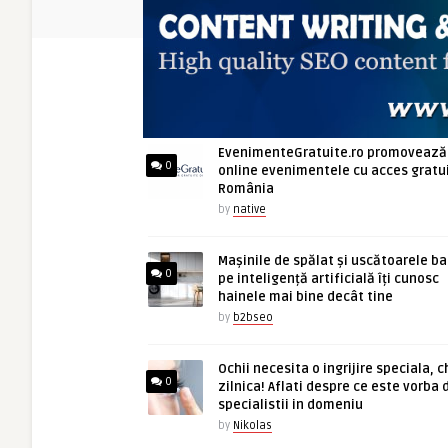
ARTICOLE NOI
EvenimenteGratuite.ro promovează
0
online evenimentele cu acces gratui
România
by
native
Mașinile de spălat și uscătoarele b
0
pe inteligență artificială îți cunosc
hainele mai bine decât tine
by
b2bseo
Ochii necesita o ingrijire speciala, c
0
zilnica! Aflati despre ce este vorba 
specialistii in domeniu
by
Nikolas