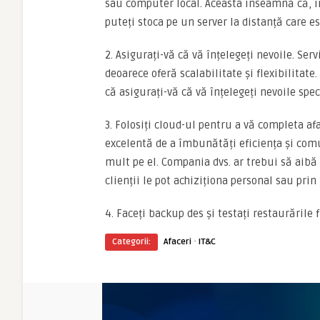
sau computer local. Aceasta înseamnă că, în 
puteți stoca pe un server la distanță care e
2. Asigurați-vă că vă înțelegeți nevoile. Ser
deoarece oferă scalabilitate și flexibilitate
că asigurați-vă că vă înțelegeți nevoile spec
3. Folosiți cloud-ul pentru a vă completa af
excelentă de a îmbunătăți eficiența și comu
mult pe el. Compania dvs. ar trebui să aibă 
clienții le pot achiziționa personal sau prin 
4. Faceți backup des și testați restaurările 
·
Categorii:
Afaceri
IT&C