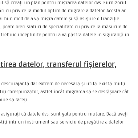
ul să creați un plan pentru migrarea datelor dvs. Furnizorul
ri cu privire la modul optim de migrare a datelor. Acesta ar
ai bun mod de a vă migra datele și să asigure o tranziție
poate oferi sfaturi de specialitate cu privire la măsurile de
 trebuie îndeplinite pentru a vă păstra datele în siguranță în
irea datelor, transferul fișierelor,
ă descurajantă dar extrem de necesară și utilă. Există mulți
tiți corespunzător, astfel încât migrarea să se desfășoare cât
buie să faceți:
ă asigurați că datele dvs. sunt gata pentru mutare. Dacă aveți
tiți într-un instrument sau serviciu de pregătire a datelor