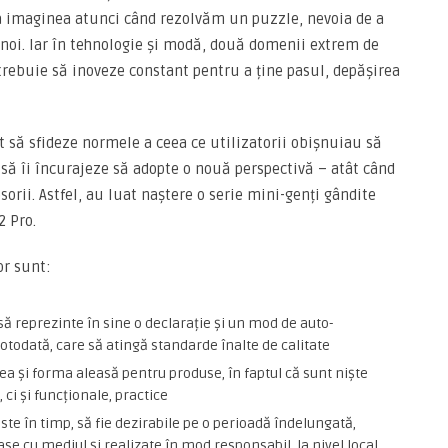
 imaginea atunci când rezolvăm un puzzle, nevoia de a
e noi. Iar în tehnologie și modă, două domenii extrem de
trebuie să inoveze constant pentru a ține pasul, depășirea
 să sfideze normele a ceea ce utilizatorii obișnuiau să
i să îi încurajeze să adopte o nouă perspectivă – atât când
sorii. Astfel, au luat naștere o serie mini-genți gândite
2 Pro.
or sunt:
să reprezinte în sine o declarație și un mod de auto-
totodată, care să atingă standarde înalte de calitate
a și forma aleasă pentru produse, în faptul că sunt niște
ci și funcționale, practice
ste în timp, să fie dezirabile pe o perioadă îndelungată,
ase cu mediul și realizate în mod responsabil, la nivel local