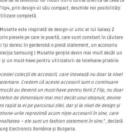
oie de la telefonul lor mobil într-o formă diferită de ceea ce
ip4, prin design-ul său compact, deschide noi posibilități
utilizare completă.
 Musette este inspirată de design-ul unic al lui Galaxy Z
prin piesele pe care le poartă, care sunt constant în căutare
și își doresc în garderobă o piesă statement, un accesoriu
 colecția Samsung | Musette gențile devin mai mult decât un
 și un must-have pentru utilizatorii de telefoane pliabile.
estei colecții de accesorii, care inovează nu doar la nivel
 prezentare. Credem că aceste accesorii sunt o continuare
întrucât au devenit un must-have pentru fanii Z Flip, nu doar
 telefon de dimensiuni mai mici decât unul obișnuit, devine
 rapid la el pe parcursul zilei, dar și la nivel de design și
phone-urile reprezintă acum niște accesorii în sine, care
onalitatea – ele sunt un fashion statement în sine.
”, declară
ung Electronics România și Bulgaria.