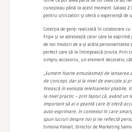
lume ca pot avea parte de tot ceea ce au nev
cunoșteau până la acest moment. Galaxy Z Fl
pentru utilizatori și oferă o experiență de 
Colecția de genți realizată în colaborare cu
Flip4 și se adresează celor care se exprimă 
de noi moduri de a-și arăta personalitatea 
perfect care să le întregească ținuta. Prin
simplu accesoriu, un element decorativ, cât
„
Suntem foarte entuziasmați de lansarea ac
de concept, dar și la nivel de execuție și
firească în evoluția telefoanelor pliabile, 
la nivel practic – prin faptul că, având un
important să ai o geantă care îți oferă acces
auto-exprimare, în contextul în care smart
spun lucruri despre noi și ne reflectă pers
Simona Panait, Director de Marketing Sams