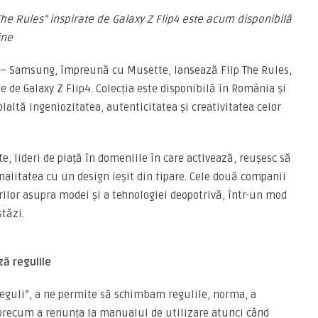
The Rules” inspirate de Galaxy Z Flip4 este acum disponibilă
ine
– Samsung, împreună cu Musette, lansează Flip The Rules,
te de Galaxy Z Flip4. Colecția este disponibilă în România și
laltă ingeniozitatea, autenticitatea și creativitatea celor
, lideri de piață în domeniile în care activează, reușesc să
alitatea cu un design ieșit din tipare. Cele două companii
rilor asupra modei și a tehnologiei deopotrivă, într-un mod
tăzi.
ză regulile
a reguli”, a ne permite să schimbam regulile, norma, a
 precum a renunța la manualul de utilizare atunci când