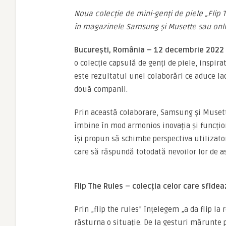
Noua colecție de mini-genți de piele „Flip 
în magazinele Samsung și Musette sau onl
București, România – 12 decembrie 2022
o colecție capsulă de genți de piele, inspira
este rezultatul unei colaborări ce aduce lao
două companii.
Prin această colaborare, Samsung și Musette
îmbine în mod armonios inovația și funcțion
își propun să schimbe perspectiva utilizato
care să răspundă totodată nevoilor lor de as
Flip The Rules – colecția celor care sfidea
Prin „flip the rules” înțelegem „a da flip l
răsturna o situație. De la gesturi mărunte