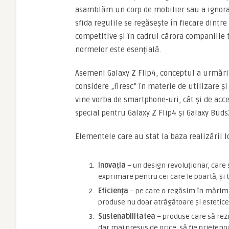
asamblăm un corp de mobilier sau a ignora
sfida regulile se regăsește în fiecare dintr
competitive și în cadrul cărora companiile 
normelor este esențială.
Asemeni Galaxy Z Flip4, conceptul a urmărit
considere „firesc” în materie de utilizare ș
vine vorba de smartphone-uri, cât și de acce
special pentru Galaxy Z Flip4 și Galaxy Buds
Elementele care au stat la baza realizării l
Inovația
– un design revoluționar, care 
exprimare pentru cei care le poartă, și 
Eficiența
– pe care o regăsim în mărime
produse nu doar atrăgătoare și estetice, 
Sustenabilitatea
– produse care să rezi
dar mai presus de orice, să fie prieteno