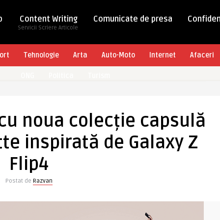
b
Content Writing
Comunicate de presa
Confiden
Servicii Scriere Articole
ort
Tehnologie
Arta
Auto-Moto
Internet
Afaceri
ONG
Politica
Turism
i cu noua colecție capsulă
e inspirată de Galaxy Z
Flip4
Postat de
Razvan