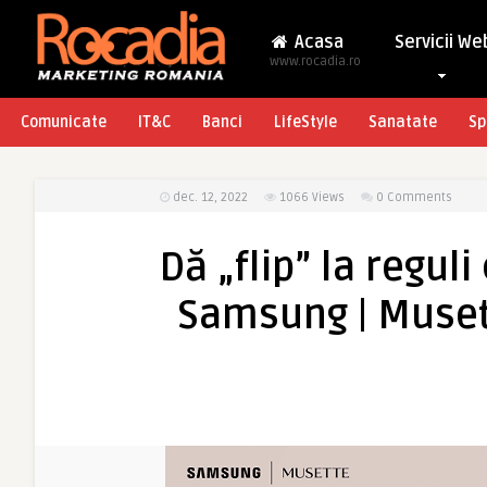
Acasa
Servicii We
www.rocadia.ro
Comunicate
IT&C
Banci
LifeStyle
Sanatate
Sp
dec. 12, 2022
1066
Views
0 Comments
Dă „flip” la regul
Samsung | Musett