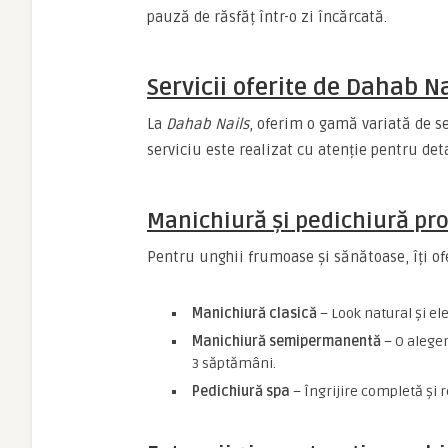
pauză de răsfăț într-o zi încărcată.
Servicii oferite de Dahab Na
La
Dahab Nails
, oferim o gamă variată de se
serviciu este realizat cu atenție pentru deta
Manichiură și pedichiură pr
Pentru unghii frumoase și sănătoase, îți o
Manichiură clasică
– Look natural și ele
Manichiură semipermanentă
– O aleger
3 săptămâni.
Pedichiură spa
– Îngrijire completă și r