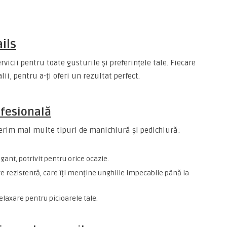
ils
rvicii pentru toate gusturile și preferințele tale. Fiecare
lii, pentru a-ți oferi un rezultat perfect.
ofesională
ferim mai multe tipuri de manichiură și pedichiură:
gant, potrivit pentru orice ocazie.
e rezistentă, care îți menține unghiile impecabile până la
elaxare pentru picioarele tale.