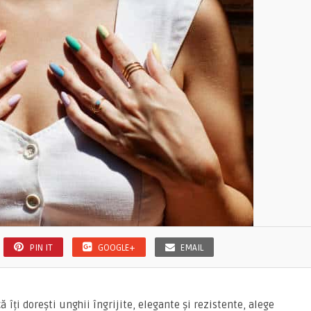
PIN IT
GOOGLE+
EMAIL
îți dorești unghii îngrijite, elegante și rezistente, alege