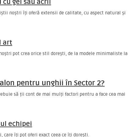
 cu gel sau acril
știi noștri îți oferă extensii de calitate, cu aspect natural și
 art
noștri pot crea orice stil dorești, de la modele minimaliste la
alon pentru unghii în Sector 2?
rebuie să ții cont de mai mulți factori pentru a face cea mai
ul echipei
 care îți pot oferi exact ceea ce îți dorești.