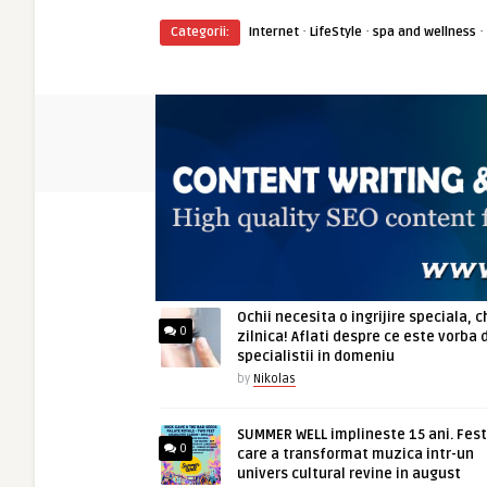
·
·
·
Categorii:
Internet
LifeStyle
spa and wellness
ARTICOLE NOI
Ochii necesita o ingrijire speciala, c
0
zilnica! Aflati despre ce este vorba 
specialistii in domeniu
by
Nikolas
SUMMER WELL implineste 15 ani. Fest
0
care a transformat muzica intr-un
univers cultural revine in august