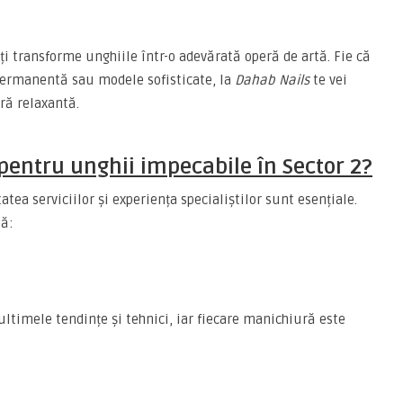
 îți transforme unghiile într-o adevărată operă de artă. Fie că
-permanentă sau modele sofisticate, la
Dahab Nails
te vei
ră relaxantă.
 pentru unghii impecabile în Sector 2?
atea serviciilor și experiența specialiștilor sunt esențiale.
tă:
ultimele tendințe și tehnici, iar fiecare manichiură este