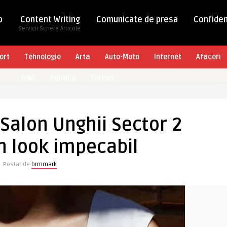
b
Content Writing
Comunicate de presa
Confiden
Servicii Scriere Articole
ort
Tehnologie
Arta
Auto-Moto
Internet
Afaceri
ONG
Politica
Turism
Salon Unghii Sector 2
n look impecabil
Postat de
brmmark