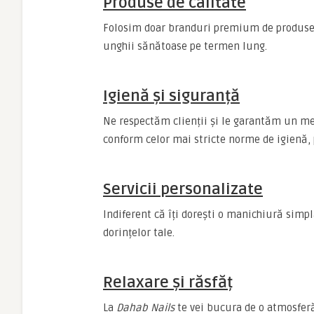
Produse de calitate
Folosim doar branduri premium de produse 
unghii sănătoase pe termen lung.
Igienă și siguranță
Ne respectăm clienții și le garantăm un med
conform celor mai stricte norme de igienă, p
Servicii personalizate
Indiferent că îți dorești o manichiură simp
dorințelor tale.
Relaxare și răsfăț
La
Dahab Nails
te vei bucura de o atmosferă 