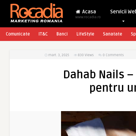
Acasa
Servicii We
www.rocadia.ro
Comunicate
IT&C
Banci
LifeStyle
Sanatate
Sp
mart. 3, 2025
830
Views
0 Comments
Dahab Nails – 
pentru u