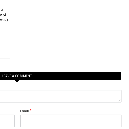
 a
e și
(MSP)
LEAVE A COMMENT
*
Email: