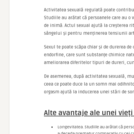
Activitatea sexuală regulată poate contribu
Studiile au arătat că persoanele care au o 
de inimă. Actul sexual ajută la creșterea ri
sângelui și pentru menținerea tensiunii art
Sexul te poate scăpa chiar și de durerea de
endorfine, care sunt substanțe chimice natu
ameliorarea diferitelor tipuri de dureri, cu
De asemenea, după activitatea sexuală, mu
ceea ce poate duce la un somn mai odihnitor
orgasm ajută la inducerea unei stări de so
Alte avantaje ale unei vieț
Longevitatea. Studiile au arătat că per
a deceda prematur comparativ cu cei car