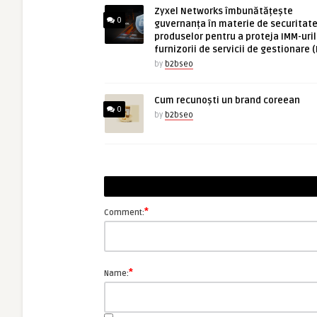
Zyxel Networks îmbunătățește
0
guvernanța în materie de securitate
produselor pentru a proteja IMM-uril
furnizorii de servicii de gestionare 
by
b2bseo
Cum recunoști un brand coreean
0
by
b2bseo
*
Comment:
*
Name: