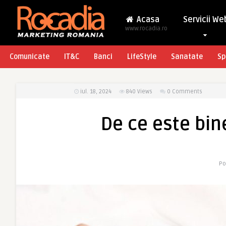
Acasa
Servicii We
www.rocadia.ro
Comunicate
IT&C
Banci
LifeStyle
Sanatate
Sp
iul. 18, 2024
840
Views
0 Comments
De ce este bin
Po