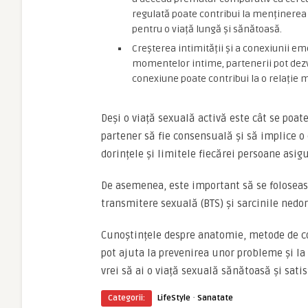
regulată poate contribui la menținerea u
pentru o viață lungă și sănătoasă.
Creșterea intimității și a conexiunii em
momentelor intime, partenerii pot dez
conexiune poate contribui la o relație ma
Deși o viață sexuală activă este cât se poat
partener să fie consensuală și să implice o
dorințele și limitele fiecărei persoane asig
De asemenea, este important să se foloseas
transmitere sexuală (BTS) și sarcinile nedor
Cunoștințele despre anatomie, metode de c
pot ajuta la prevenirea unor probleme și la
vrei să ai o viață sexuală sănătoasă și sati
·
Categorii:
LifeStyle
Sanatate