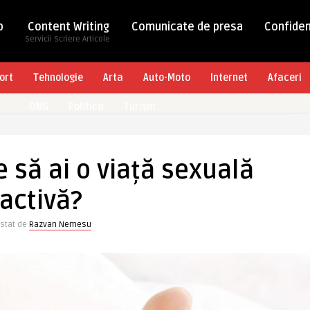
b
Content Writing
Comunicate de presa
Confiden
Servicii Scriere Articole
ort
Tehnologie
Arta
Auto-Moto
Internet
Afaceri
ONG
Politica
Turism
e să ai o viață sexuală
activă?
stat de
Razvan Nemesu