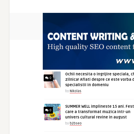
ARTICOLE NOI
Ochii necesita o ingrijire speciala, c
0
zilnica! Aflati despre ce este vorba 
specialistii in domeniu
by
Nikolas
SUMMER WELL implineste 15 ani. Fest
0
care a transformat muzica intr-un
univers cultural revine in august
by
b2bseo