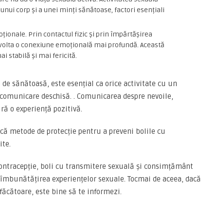
nui corp și a unei minți sănătoase, factori esențiali
oționale. Prin contactul fizic și prin împărtășirea
volta o conexiune emoțională mai profundă. Această
i stabilă și mai fericită.
e de sănătoasă, este esențial ca orice activitate cu un
 comunicare deschisă. . Comunicarea despre nevoile,
ură o experiență pozitivă.
că metode de protecție pentru a preveni bolile cu
ite.
ontracepție, boli cu transmitere sexuală și consimțământ
 îmbunătățirea experiențelor sexuale. Tocmai de aceea, dacă
sfăcătoare, este bine să te informezi.