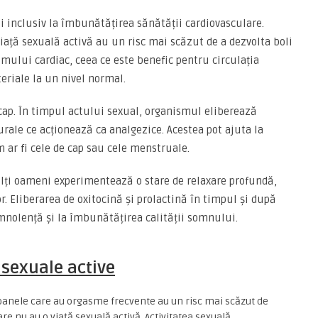
i inclusiv la îmbunătățirea sănătății cardiovasculare.
viață sexuală activă au un risc mai scăzut de a dezvolta boli
tmului cardiac, ceea ce este benefic pentru circulația
eriale la un nivel normal.
 cap. În timpul actului sexual, organismul eliberează
rale ce acționează ca analgezice. Acestea pot ajuta la
m ar fi cele de cap sau cele menstruale.
lți oameni experimentează o stare de relaxare profundă,
. Eliberarea de oxitocină și prolactină în timpul și după
mnolență și la îmbunătățirea calității somnului.
i sexuale active
soanele care au orgasme frecvente au un risc mai scăzut de
e nu au o viață sexuală activă. Activitatea sexuală