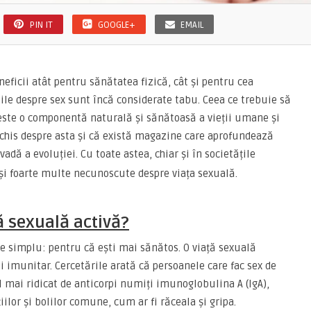
PIN IT
GOOGLE+
EMAIL
ficii atât pentru sănătatea fizică, cât și pentru cea
iile despre sex sunt încă considerate tabu. Ceea ce trebuie să
a este o componentă naturală și sănătoasă a vieții umane și
chis despre asta și că există magazine care aprofundează
ovadă a evoluției. Cu toate astea, chiar și în societățile
 și foarte multe necunoscute despre viața sexuală.
ță sexuală activă?
e simplu: pentru că ești mai sănătos. O viață sexuală
i imunitar. Cercetările arată că persoanele care fac sex de
mai ridicat de anticorpi numiți imunoglobulina A (IgA),
iilor și bolilor comune, cum ar fi răceala și gripa.