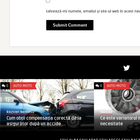
Salvează-mi numele, emailul și site-ul web în acest na
0
AUTO-MOTO
0
AUTO-MOTO
Razvan Nemesu
Nikolas
Cum obții compensația corectă de la
Ce este variatorul m
asigurător după un accide ...
necesitate