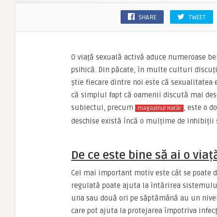
SHARE
TWEET
O viață sexuală activă aduce numeroase bene
psihică. Din păcate, în multe culturi discuț
știe fiecare dintre noi este că sexualitate
că simplul fapt că oamenii discută mai des
subiectul, precum
, este o d
magazinul Hatâr
deschise există încă o mulțime de inhibiții
De ce este bine să ai o via
Cel mai important motiv este cât se poate d
regulată poate ajuta la întărirea sistemulu
una sau două ori pe săptămână au un nivel 
care pot ajuta la protejarea împotriva infecț