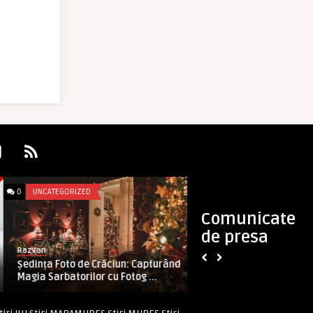
0
UNCATEGORIZED
0
UNCATEGORIZED
Comunicate
de presa
Razvan
Prodigitalmedia
Ședința Foto de Crăciun: Capturând
Magia baloanelor l
Magia Sarbatorilor cu Fotog ...
detaliu la spectac