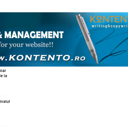
ARTICOLE ASEMANATOARE
hiar
de la
ivalul