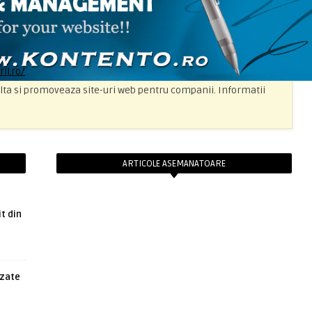
ril.ro/
lta si promoveaza site-uri web pentru companii. Informatii
ARTICOLE ASEMANATOARE
t din
azate