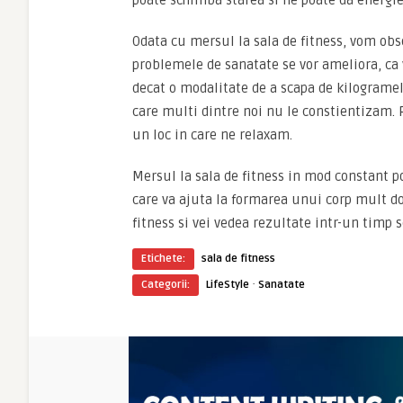
poate schimba starea si ne poate da energie 
Odata cu mersul la sala de fitness, vom obs
problemele de sanatate se vor ameliora, ca
decat o modalitate de a scapa de kilogramel
care multi dintre noi nu le constientizam. P
un loc in care ne relaxam.
Mersul la sala de fitness in mod constant po
care va ajuta la formarea unui corp mult do
fitness si vei vedea rezultate intr-un timp s
Etichete:
sala de fitness
·
Categorii:
LifeStyle
Sanatate