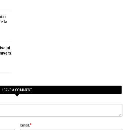
hiar
de la
ivalul
nivers
LEAVE A COMMENT
*
Email: