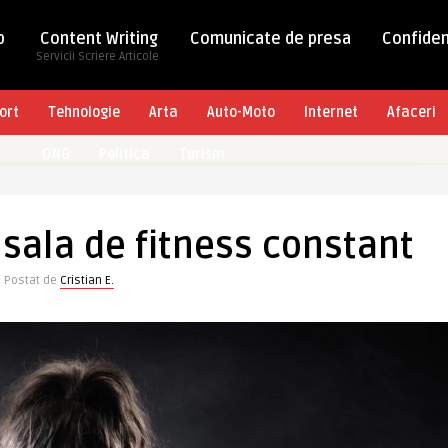
b
Content Writing
Comunicate de presa
Confiden
Servicii Scriere Articole
ort
Tehnologie
Arta
Auto-Moto
Internet
Afaceri
ONG
Politica
Turism
 sala de fitness constant
Postat de
Cristian E.