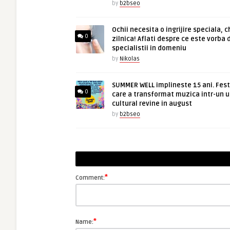
by
b2bseo
Ochii necesita o ingrijire speciala, c
0
zilnica! Aflati despre ce este vorba 
specialistii in domeniu
by
Nikolas
SUMMER WELL implineste 15 ani. Fest
0
care a transformat muzica intr-un u
cultural revine in august
by
b2bseo
*
Comment:
*
Name: