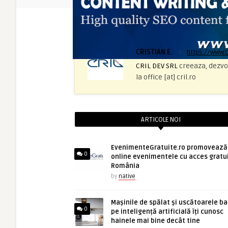
CRISTIAN E.
›
https://www.c
CRIL DEV SRL
creeaza, dezvo
la office [at] cril.ro
ARTICOLE NOI
EvenimenteGratuite.ro promovează
0
online evenimentele cu acces gratui
România
by
native
Mașinile de spălat și uscătoarele b
0
pe inteligență artificială îți cunosc
hainele mai bine decât tine