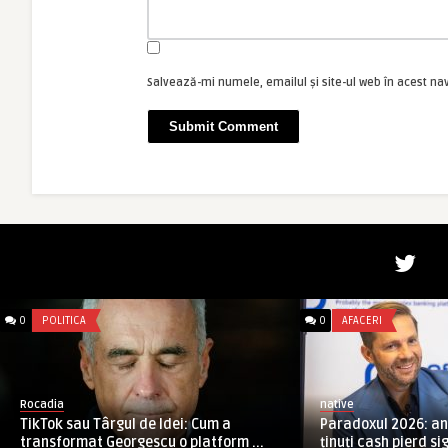
Salvează-mi numele, emailul și site-ul web în acest na
0
POLITICA
0
AFACERI
Rocadia
native
TikTok sau Târgul de Idei: Cum a
Paradoxul 2026: anu
transformat Georgescu o platform ...
ținuți cash pierd sigu