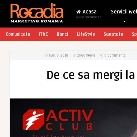
Acasa
Servicii We
www.rocadia.ro
Comunicate
IT&C
Banci
LifeStyle
Sanatate
Sp
aug. 6, 2018
2666
Views
0 Comments
De ce sa mergi la