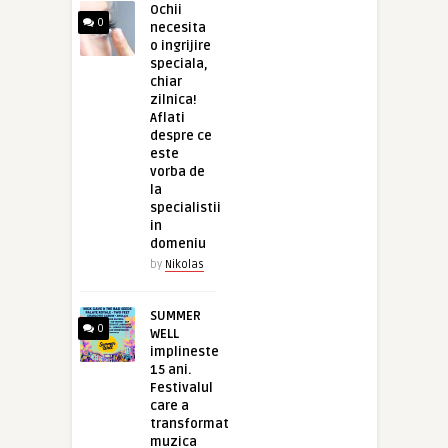
Ochii
0
necesita
o ingrijire
speciala,
chiar
zilnica!
Aflati
despre ce
este
vorba de
la
specialistii
in
domeniu
by
Nikolas
SUMMER
0
WELL
implineste
15 ani.
Festivalul
care a
transformat
muzica