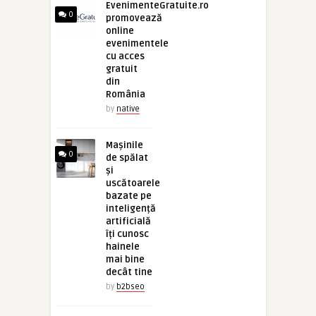
EvenimenteGratuite.ro
0
promovează
online
evenimentele
cu acces
gratuit
din
România
by
native
Mașinile
0
de spălat
și
uscătoarele
bazate pe
inteligență
artificială
îți cunosc
hainele
mai bine
decât tine
by
b2bseo