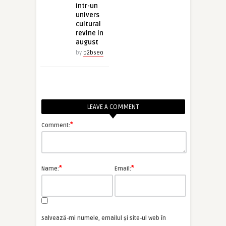
intr-un
univers
cultural
revine in
august
by
b2bseo
LEAVE A COMMENT
*
Comment:
*
*
Name:
Email:
Salvează-mi numele, emailul și site-ul web în