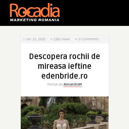
ian. 25, 2020
2282
Views
0 Comments
Descopera rochii de
mireasa ieftine
edenbride.ro
Postat de
AlexandraM