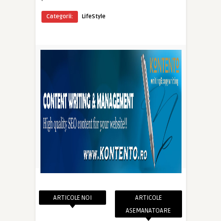
Categorii:
LifeStyle
ARTICOLE NOI
ARTICOLE
ASEMANATOARE