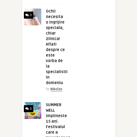
Ochii
0
necesita
o ingrijire
speciala,
chiar
zilnica!
Aflati
despre ce
este
vorba de
la
specialistii
in
domeniu
by
Nikolas
SUMMER
0
WELL
implineste
15 ani.
Festivalul
care a