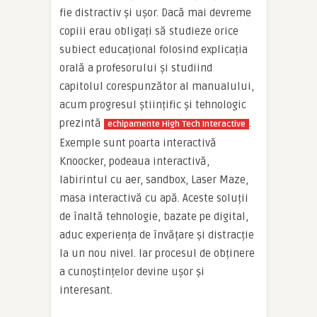
fie distractiv și ușor. Dacă mai devreme
copiii erau obligați să studieze orice
subiect educațional folosind explicația
orală a profesorului și studiind
capitolul corespunzător al manualului,
acum progresul științific și tehnologic
prezintă
.
echipamente High Tech Interactive
Exemple sunt poarta interactivă
Knoocker, podeaua interactivă,
labirintul cu aer, sandbox, Laser Maze,
masa interactivă cu apă. Aceste soluții
de înaltă tehnologie, bazate pe digital,
aduc experiența de învățare și distracție
la un nou nivel. Iar procesul de obținere
a cunoștințelor devine ușor și
interesant.