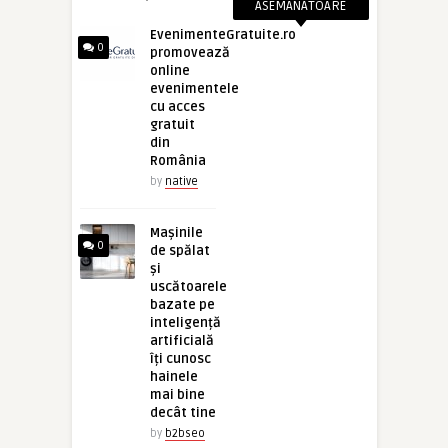
ASEMANATOARE
EvenimenteGratuite.ro
0
promovează
online
evenimentele
cu acces
gratuit
din
România
by
native
Mașinile
0
de spălat
și
uscătoarele
bazate pe
inteligență
artificială
îți cunosc
hainele
mai bine
decât tine
by
b2bseo