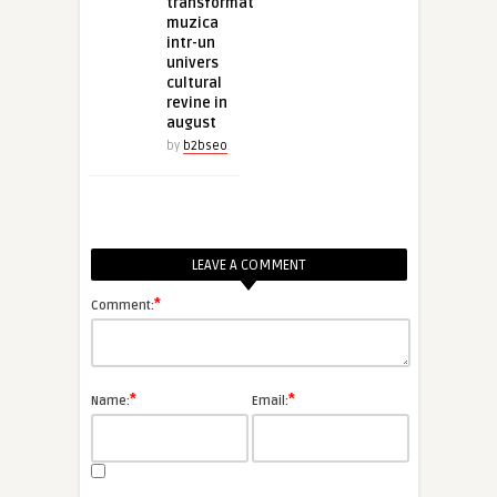
transformat
muzica
intr-un
univers
cultural
revine in
august
by
b2bseo
LEAVE A COMMENT
*
Comment:
*
*
Name:
Email: