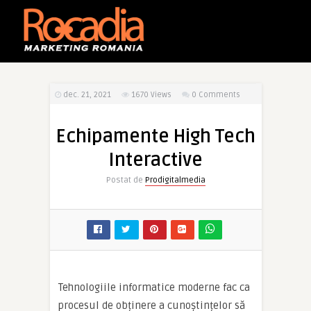
dec. 21, 2021
1670
Views
0 Comments
Echipamente High Tech
Interactive
Postat de
Prodigitalmedia
Tehnologiile informatice moderne fac ca
procesul de obținere a cunoștințelor să