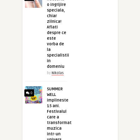
o ingrijire
speciala,
chiar
zilnica!
Aflati
despre ce
este
vorba de
la
specialistii
in
domeniu
by
Nikolas
SUMMER
0
WELL
implineste
15 ani.
Festivalul
care a
transformat
muzica
intr-un
univers