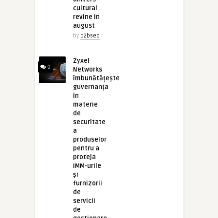
cultural
revine in
august
by
b2bseo
Zyxel
0
Networks
îmbunătățește
guvernanța
în
materie
de
securitate
a
produselor
pentru a
proteja
IMM-urile
și
furnizorii
de
servicii
de