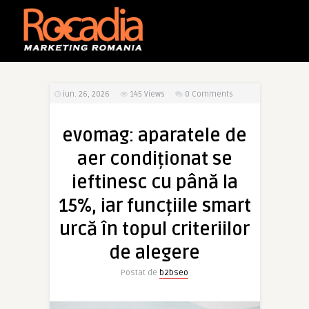
iun. 26, 2026
145
Views
0 Comments
evomag: aparatele de
aer condiționat se
ieftinesc cu până la
15%, iar funcțiile smart
urcă în topul criteriilor
de alegere
Postat de
b2bseo