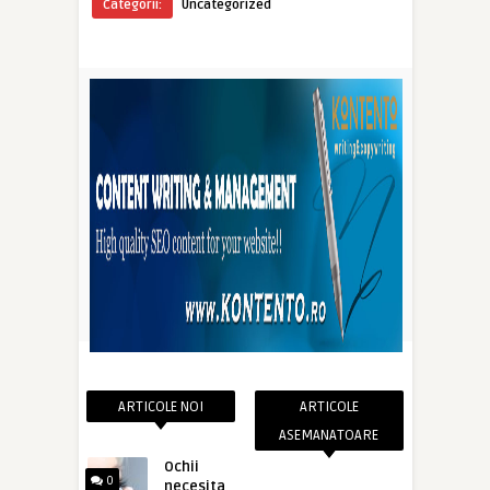
Categorii:
Uncategorized
ARTICOLE NOI
ARTICOLE
ASEMANATOARE
Ochii
0
necesita