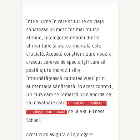
Într-o lume în care stilurile de viață
sănătoase primesc tot mai multă
atenție, înțelegerea relației dintre
alimentație și starea mentală este
crucială. Această conștientizare nouă a
crescut cererea de specialiști care să
poată ajuta indivizii să-și
îmbunătățească calitatea vieții prin
alimentația sănătoasă. În acest context,
un curs care se remarcă prin abordarea
sa inovatoare este
Cursul de Consiliere în
de la ABC Fitness
Psihologie Nutrițională
School.
Acest curs asigură o înțelegere