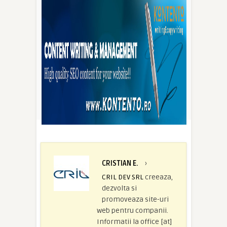
CRISTIAN E.
›
CRIL DEV SRL
creeaza,
dezvolta si
promoveaza site-uri
web pentru companii.
Informatii la office [at]