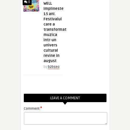
0
WELL
implineste
15 ani.
Festivalul
care a
transformat
muzica
intr-un
univers
cultural
revine in
august
by
b2bseo
LEAVE A COMMENT
*
Comment: