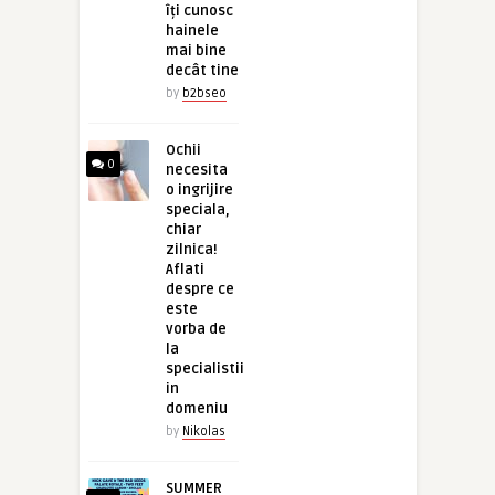
îți cunosc
hainele
mai bine
decât tine
by
b2bseo
Ochii
0
necesita
o ingrijire
speciala,
chiar
zilnica!
Aflati
despre ce
este
vorba de
la
specialistii
in
domeniu
by
Nikolas
SUMMER