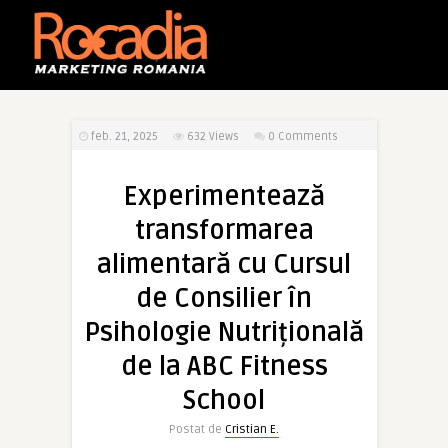
feb. 21, 2025
632
Views
0 Comments
Experimentează
transformarea
alimentară cu Cursul
de Consilier în
Psihologie Nutrițională
de la ABC Fitness
School
Postat de
Cristian E.