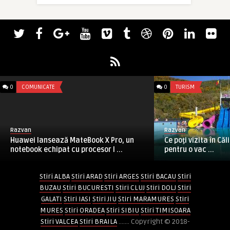
0
COMUNICATE
0
TURISM
Razvan
Razvan
Huawei lansează MateBook X Pro, un
Ce poţi vizita în Că
notebook echipat cu procesor I ...
pentru o vac ...
Stiri ALBA
Stiri ARAD
Stiri ARGES
Stiri BACAU
Stiri
BUZAU
Stiri BUCURESTI
Stiri CLUJ
Stiri DOLJ
Stiri
GALATI
Stiri IASI
Stiri JIU
Stiri MARAMURES
Stiri
MURES
Stiri ORADEA
Stiri SIBIU
Stiri TIMISOARA
Stiri VALCEA
Stiri BRAILA
....... Copyright © 2018-