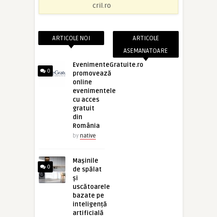
cril.ro
ARTICOLE NOI
ARTICOLE
ASEMANATOARE
EvenimenteGratuite.ro
0
promovează
online
evenimentele
cu acces
gratuit
din
România
by
native
Mașinile
0
de spălat
și
uscătoarele
bazate pe
inteligență
artificială