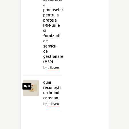
a
produselor
pentru a
proteja
IMM-urile
și
furnizorii
de
servicii
de
gestionare
(MSP)
by
b2bseo
Cum
0
recunoști
un brand
coreean
by
b2bseo