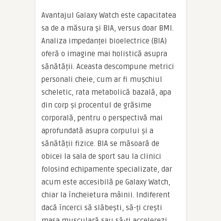
Avantajul Galaxy Watch este capacitatea
sa de a măsura și BIA, versus doar BMI.
Analiza impedanței bioelectrice (BIA)
oferă o imagine mai holistică asupra
sănătății. Aceasta descompune metrici
personali cheie, cum ar fi mușchiul
scheletic, rata metabolică bazală, apa
din corp și procentul de grăsime
corporală, pentru o perspectivă mai
aprofundată asupra corpului și a
sănătății fizice. BIA se măsoară de
obicei la sala de sport sau la clinici
folosind echipamente specializate, dar
acum este accesibilă pe Galaxy Watch,
chiar la încheietura mâinii. Indiferent
dacă încerci să slăbești, să-ți crești
masa musculară sau să-ți accelerezi