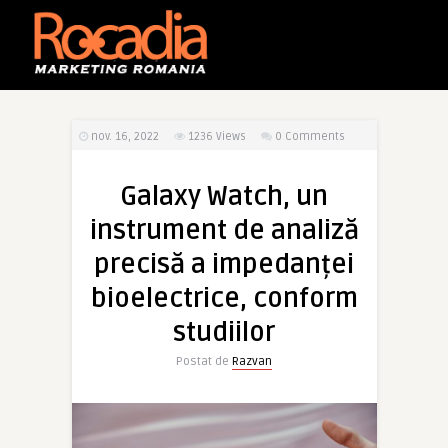
nov. 16, 2022
1236
Views
0 Comments
Galaxy Watch, un
instrument de analiză
precisă a impedanței
bioelectrice, conform
studiilor
Postat de
Razvan