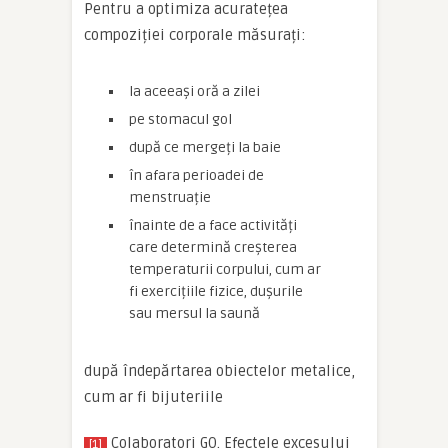
Pentru a optimiza acuratețea
compoziției corporale măsurați:
la aceeași oră a zilei
pe stomacul gol
după ce mergeți la baie
în afara perioadei de
menstruație
înainte de a face activități
care determină creșterea
temperaturii corpului, cum ar
fi exercițiile fizice, dușurile
sau mersul la saună
după îndepărtarea obiectelor metalice,
cum ar fi bijuteriile
Colaboratori GO. Efectele excesului
[1]