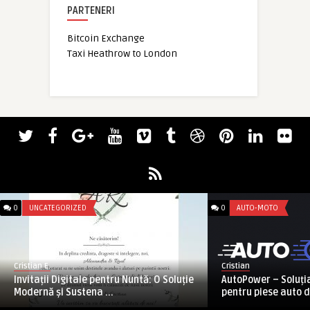
PARTENERI
Bitcoin Exchange
Taxi Heathrow to London
0
UNCATEGORIZED
0
AUTO-MOTO
Cristian E.
Cristian
Invitații Digitale pentru Nuntă: O Soluție
AutoPower – Soluți
Modernă și Sustena ...
pentru piese auto d