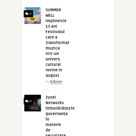
SUMMER
0
WELL
implineste
15 ani.
Festivalul
care a
transformat
muzica
intr-un
univers
cultural
revine in
august
by
b2bseo
Zyxel
0
Networks
îmbunătățește
guvernanța
în
materie
de
securitate