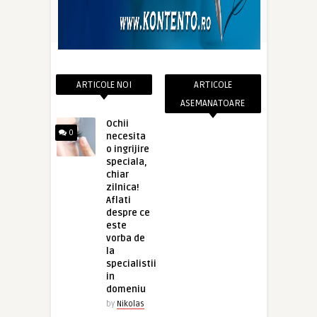
ARTICOLE NOI
ARTICOLE
ASEMANATOARE
Ochii
0
necesita
o ingrijire
speciala,
chiar
zilnica!
Aflati
despre ce
este
vorba de
la
specialistii
in
domeniu
by
Nikolas