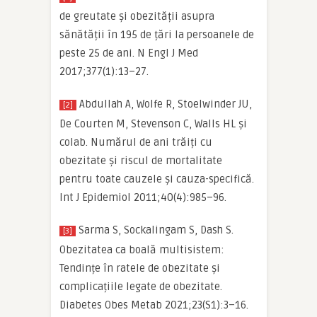
de greutate și obezității asupra
sănătății în 195 de țări la persoanele de
peste 25 de ani. N Engl J Med
2017;377(1):13–27.
Abdullah A, Wolfe R, Stoelwinder JU,
[2]
De Courten M, Stevenson C, Walls HL și
colab. Numărul de ani trăiți cu
obezitate și riscul de mortalitate
pentru toate cauzele și cauza-specifică.
Int J Epidemiol 2011;40(4):985–96.
Sarma S, Sockalingam S, Dash S.
[3]
Obezitatea ca boală multisistem:
Tendințe în ratele de obezitate și
complicațiile legate de obezitate.
Diabetes Obes Metab 2021;23(S1):3–16.