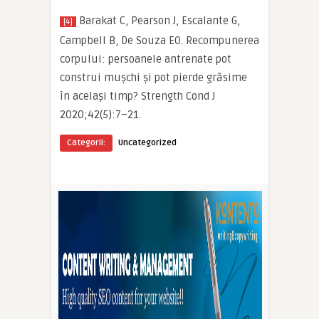
Barakat C, Pearson J, Escalante G,
[4]
Campbell B, De Souza EO. Recompunerea
corpului: persoanele antrenate pot
construi mușchi și pot pierde grăsime
în același timp? Strength Cond J
2020;42(5):7–21.
Categorii:
Uncategorized