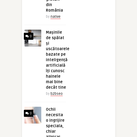
din
România
by
native
Mașinile
0
de spălat
și
uscătoarele
bazate pe
inteligență
artificială
îți cunosc
hainele
mai bine
decât tine
by
b2bseo
Ochii
0
necesita
o ingrijire
speciala,
chiar