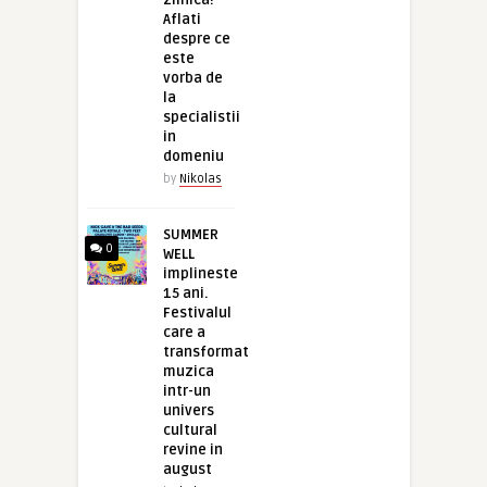
zilnica!
Aflati
despre ce
este
vorba de
la
specialistii
in
domeniu
by
Nikolas
SUMMER
0
WELL
implineste
15 ani.
Festivalul
care a
transformat
muzica
intr-un
univers
cultural
revine in
august