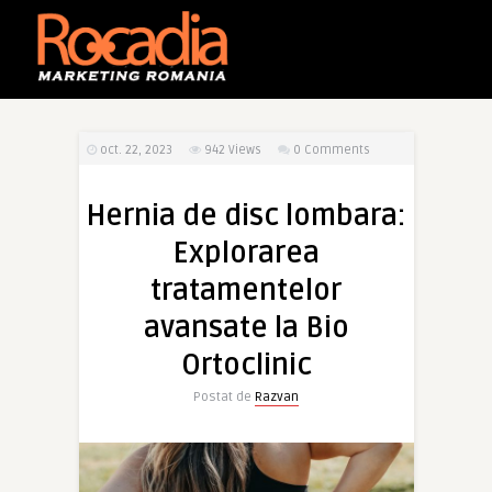
oct. 22, 2023
942
Views
0 Comments
Hernia de disc lombara:
Explorarea
tratamentelor
avansate la Bio
Ortoclinic
Postat de
Razvan