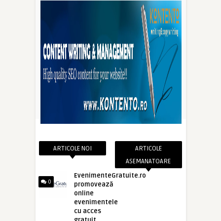
ARTICOLE NOI
ARTICOLE
ASEMANATOARE
EvenimenteGratuite.ro
0
promovează
online
evenimentele
cu acces
gratuit