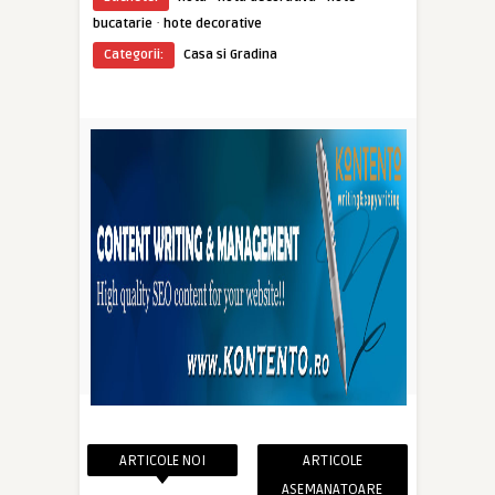
·
bucatarie
hote decorative
Categorii:
Casa si Gradina
ARTICOLE NOI
ARTICOLE
ASEMANATOARE