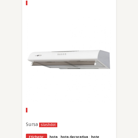
Sursa
slashdot
·
·
Etichete:
hota
hota decorativa
hote