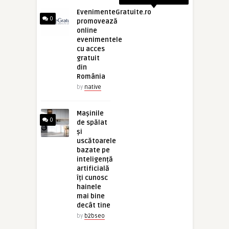
EvenimenteGratuite.ro
0
promovează
online
evenimentele
cu acces
gratuit
din
România
by
native
Mașinile
0
de spălat
și
uscătoarele
bazate pe
inteligență
artificială
îți cunosc
hainele
mai bine
decât tine
by
b2bseo