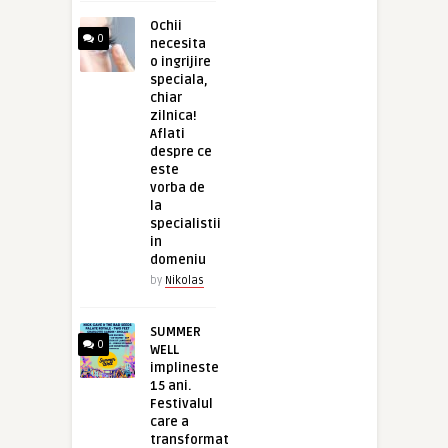
Ochii
0
necesita
o ingrijire
speciala,
chiar
zilnica!
Aflati
despre ce
este
vorba de
la
specialistii
in
domeniu
by
Nikolas
SUMMER
0
WELL
implineste
15 ani.
Festivalul
care a
transformat