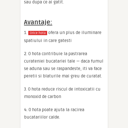
sau dupa ce ai gatit.
Avantaje:
1.
ofera un plus de iluminare
Orice hota
spatiului in care gatesti
2. O hota contribuie la pastrarea
curateniei bucatariei tale — daca fumul
se aduna sau se raspandeste, iti va face
peretii si blaturile mai greu de curatat.
3. O hota reduce riscul de intoxicatii cu
monoxid de carbon
4. O hota poate ajuta la racirea
bucatariilor calde.