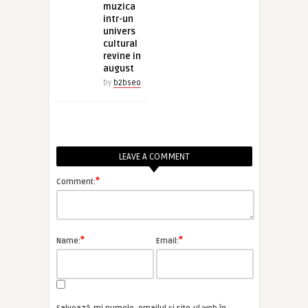
muzica
intr-un
univers
cultural
revine in
august
by
b2bseo
LEAVE A COMMENT
*
Comment:
*
*
Name:
Email: