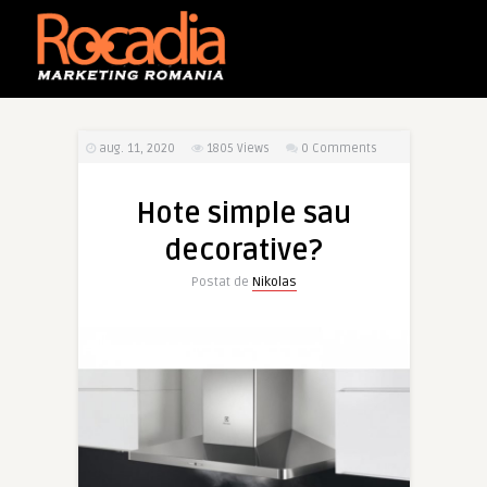
aug. 11, 2020
1805
Views
0 Comments
Hote simple sau
decorative?
Postat de
Nikolas