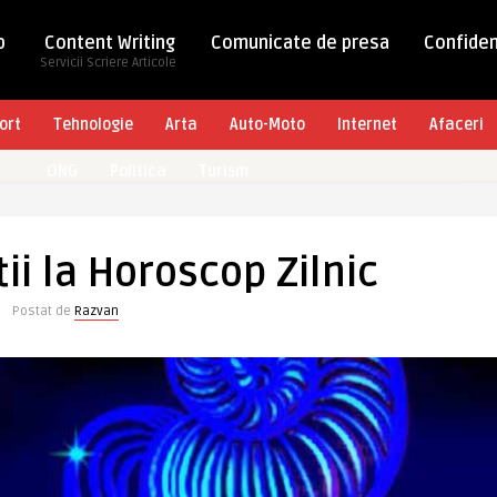
b
Content Writing
Comunicate de presa
Confiden
Servicii Scriere Articole
ort
Tehnologie
Arta
Auto-Moto
Internet
Afaceri
ONG
Politica
Turism
tii la Horoscop Zilnic
Postat de
Razvan