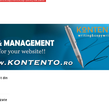
oroscop/horoscop-zilnic/varsator
ARTICOLE ASEMANATOARE
t din
azate