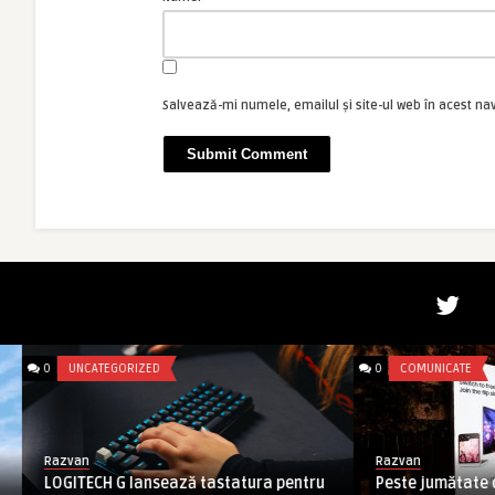
Salvează-mi numele, emailul și site-ul web în acest na
0
UNCATEGORIZED
0
COMUNICATE
Razvan
Razvan
LOGITECH G lansează tastatura pentru
Peste jumătate din i