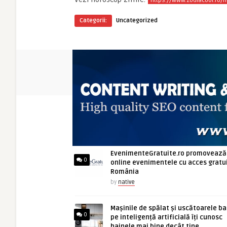
https://www.zodiacool.ro/h
Categorii:
Uncategorized
ARTICOLE NOI
EvenimenteGratuite.ro promovează
0
online evenimentele cu acces gratui
România
by
native
Mașinile de spălat și uscătoarele b
0
pe inteligență artificială îți cunosc
hainele mai bine decât tine