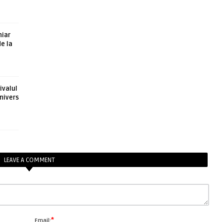
hiar
de la
ivalul
nivers
LEAVE A COMMENT
*
Email: