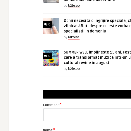
by
b2bseo
Ochii necesita o ingrijire speciala, c
0
zilnica! Aflati despre ce este vorba 
specialistii in domeniu
by
Nikolas
SUMMER WELL implineste 15 ani. Fest
0
care a transformat muzica intr-un u
cultural revine in august
by
b2bseo
*
Comment:
*
Name: