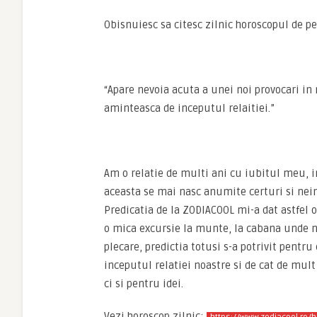
Obisnuiesc sa citesc zilnic horoscopul de pe
“Apare nevoia acuta a unei noi provocari in re
aminteasca de inceputul relaitiei.”
Am o relatie de multi ani cu iubitul meu, 
aceasta se mai nasc anumite certuri si nein
Predicatia de la ZODIACOOL mi-a dat astfel 
o mica excursie la munte, la cabana unde ne
plecare, predictia totusi s-a potrivit pentr
inceputul relatiei noastre si de cat de mu
ci si pentru idei.
Vezi horoscop zilnic: