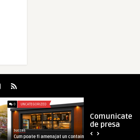
0
UNCATEGORIZED
0
COMUNICATE
Comunicate
de presa
Succes
Prodigitalmedia
Cum poate fi amenajat un container
Cum sa procedezi i