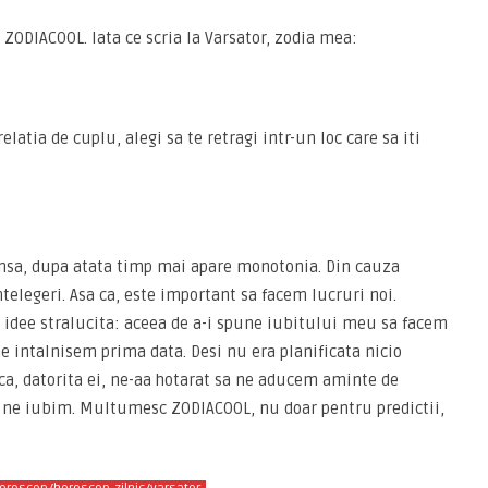
 ZODIACOOL. Iata ce scria la Varsator, zodia mea:
latia de cuplu, alegi sa te retragi intr-un loc care sa iti
insa, dupa atata timp mai apare monotonia. Din cauza
telegeri. Asa ca, este important sa facem lucruri noi.
o idee stralucita: aceea de a-i spune iubitului meu sa facem
 intalnisem prima data. Desi nu era planificata nicio
u ca, datorita ei, ne-aa hotarat sa ne aducem aminte de
lt ne iubim. Multumesc ZODIACOOL, nu doar pentru predictii,