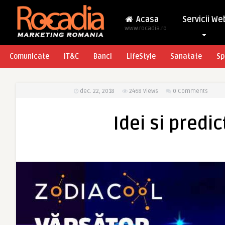
Acasa
Servicii We
www.rocadia.ro
Comunicate
IT&C
Banci
LifeStyle
Sanatate
Sp
dec. 22, 2018
2468
Views
0 Comments
Idei si predic