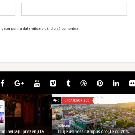
vigator pentru data viitoare când o să comentez.
0
UNCATEGORIZED
b2bseo
nvitații prezenți la
Cluj Business Campus crește cu 20%