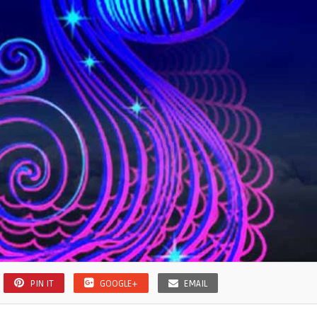
PIN IT
GOOGLE+
EMAIL