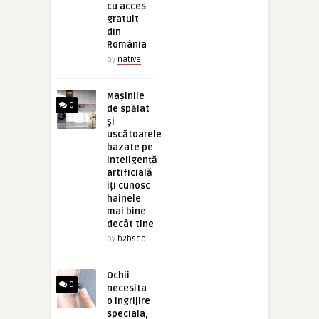
cu acces
gratuit
din
România
by
native
Mașinile
0
de spălat
și
uscătoarele
bazate pe
inteligență
artificială
îți cunosc
hainele
mai bine
decât tine
by
b2bseo
Ochii
0
necesita
o ingrijire
speciala,