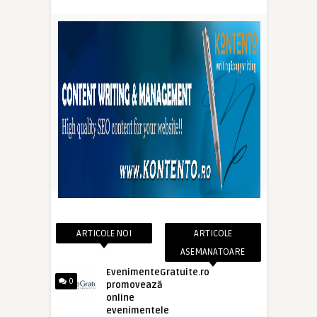
ARTICOLE NOI
ARTICOLE
ASEMANATOARE
EvenimenteGratuite.ro
0
promovează
online
evenimentele