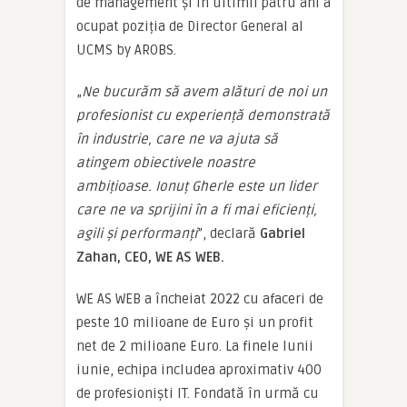
de management și în ultimii patru ani a
ocupat poziția de Director General al
UCMS by AROBS.
„
Ne bucurăm să avem alături de noi un
profesionist cu experiență demonstrată
în industrie, care ne va ajuta să
atingem obiectivele noastre
ambițioase. Ionuț Gherle este un lider
care ne va sprijini în a fi mai eficienți,
agili și performanți
”, declară
Gabriel
Zahan, CEO, WE AS WEB.
WE AS WEB a încheiat 2022 cu afaceri de
peste 10 milioane de Euro și un profit
net de 2 milioane Euro. La finele lunii
iunie, echipa includea aproximativ 400
de profesioniști IT. Fondată în urmă cu