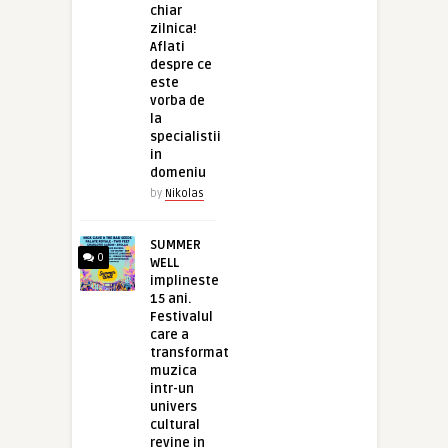
chiar
zilnica!
Aflati
despre ce
este
vorba de
la
specialistii
in
domeniu
by
Nikolas
SUMMER
0
WELL
implineste
15 ani.
Festivalul
care a
transformat
muzica
intr-un
univers
cultural
revine in