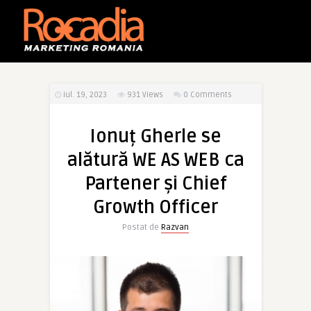
iul. 19, 2023
931
Views
0 Comments
Ionuț Gherle se
alătură WE AS WEB ca
Partener și Chief
Growth Officer
Postat de
Razvan