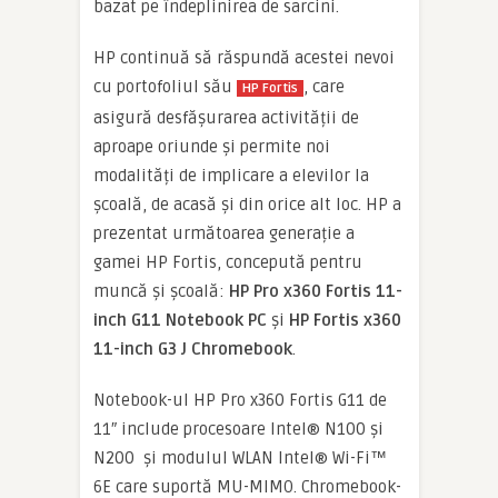
bazat pe îndeplinirea de sarcini.
HP continuă să răspundă acestei nevoi
cu portofoliul său
, care
HP Fortis
asigură desfășurarea activității de
aproape oriunde și permite noi
modalități de implicare a elevilor la
școală, de acasă și din orice alt loc. HP a
prezentat următoarea generație a
gamei HP Fortis, concepută pentru
muncă și școală:
HP Pro x360 Fortis 11-
inch G11 Notebook PC
și
HP Fortis x360
11-inch G3 J Chromebook
.
Notebook-ul HP Pro x360 Fortis G11 de
11″ include procesoare Intel® N100 și
N200 și modulul WLAN Intel® Wi-Fi™
6E care suportă MU-MIMO. Chromebook-