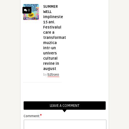
SUMMER
0
WELL
implineste
15 ani.
Festivalul
care a
transformat
muzica
intr-un
univers
cultural
revine in
august
by
b2bseo
LEAVE A COMMENT
*
Comment: