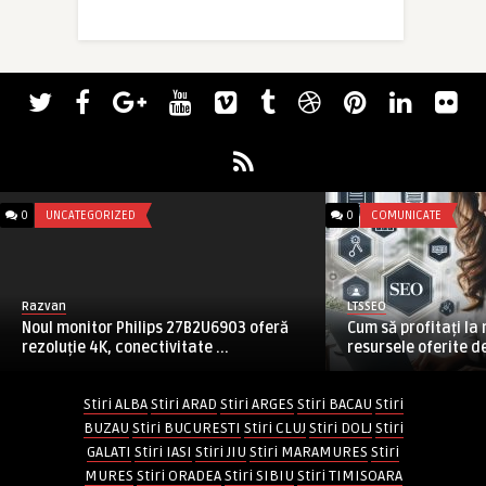
0
UNCATEGORIZED
0
COMUNICATE
Razvan
LTSSEO
Noul monitor Philips 27B2U6903 oferă
Cum să profitați l
rezoluție 4K, conectivitate ...
resursele oferite de
Stiri ALBA
Stiri ARAD
Stiri ARGES
Stiri BACAU
Stiri
BUZAU
Stiri BUCURESTI
Stiri CLUJ
Stiri DOLJ
Stiri
GALATI
Stiri IASI
Stiri JIU
Stiri MARAMURES
Stiri
MURES
Stiri ORADEA
Stiri SIBIU
Stiri TIMISOARA