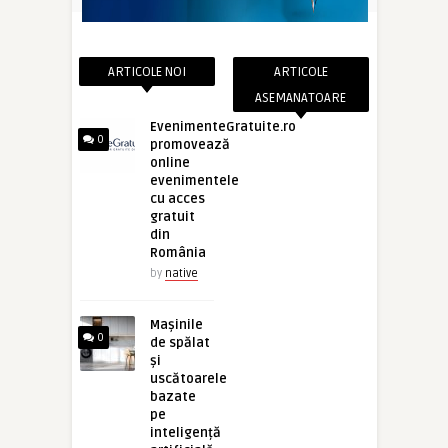
ARTICOLE NOI
ARTICOLE
ASEMANATOARE
EvenimenteGratuite.ro
0
promovează
online
evenimentele
cu acces
gratuit
din
România
by
native
Mașinile
0
de spălat
și
uscătoarele
bazate
pe
inteligență