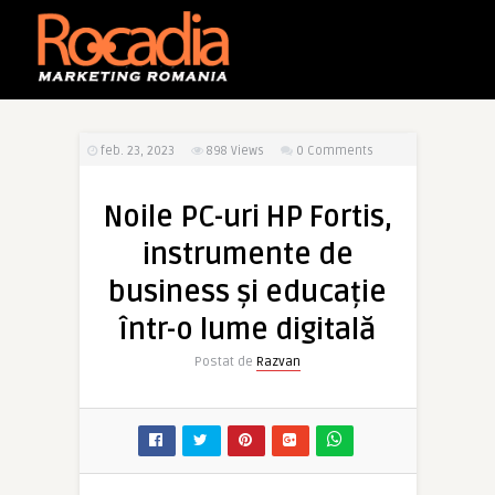
feb. 23, 2023
898
Views
0 Comments
Noile PC-uri HP Fortis,
instrumente de
business și educație
într-o lume digitală
Postat de
Razvan