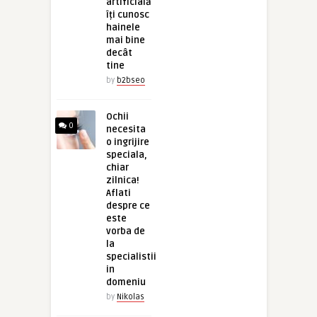
artificială
îți cunosc
hainele
mai bine
decât
tine
by
b2bseo
Ochii
0
necesita
o ingrijire
speciala,
chiar
zilnica!
Aflati
despre ce
este
vorba de
la
specialistii
in
domeniu
by
Nikolas