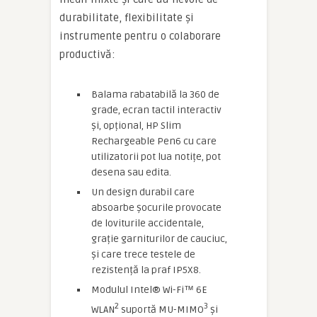
durabilitate, flexibilitate și
instrumente pentru o colaborare
productivă:
Balama rabatabilă la 360 de
grade, ecran tactil interactiv
și, opțional, HP Slim
Rechargeable Pen6 cu care
utilizatorii pot lua notițe, pot
desena sau edita.
Un design durabil care
absoarbe șocurile provocate
de loviturile accidentale,
grație garniturilor de cauciuc,
și care trece testele de
rezistență la praf IP5X8.
Modulul Intel® Wi-Fi™ 6E
2
3
WLAN
suportă MU-MIMO
și