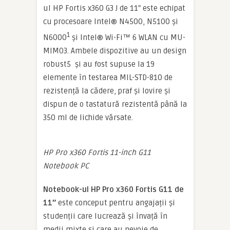
ul HP Fortis x360 G3 J de 11″ este echipat
cu procesoare Intel® N4500, N5100 și
1
N6000
și Intel® Wi-Fi™ 6 WLAN cu MU-
MIMO3. Ambele dispozitive au un design
robust5 și au fost supuse la 19
elemente în testarea MIL-STD-810 de
rezistență la cădere, praf și lovire și
dispun de o tastatură rezistentă până la
350 ml de lichide vărsate.
HP Pro x360 Fortis 11-inch G11
Notebook PC
Notebook-ul HP Pro x360 Fortis G11 de
11″
este conceput pentru angajații și
studenții care lucrează și învață în
medii mixte și care au nevoie de