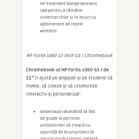
HP Extended Range Wireless
LAN pentru a rămâne
conectat chiar și în locuri cu
aglomerare de rețele
wireless.
HP Fortis x360 11-inch G3 J Chromebook
Chromebook-ul HP Fortis x360 G3 J de
11″
îi ajută pe angajați și pe studenți să
învețe, să creeze și să colaboreze
interactiv și personalizat:
Balamaua rabatabilă la 360
de grade le permite
utilizatorilor să treacă cu
ușurință de la un proiect la
altul în modul laptop, tabletă,