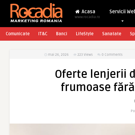
Acasa
Servicii We
www.rocadia.ro
Comunicate
IT&C
Banci
LifeStyle
Sanatate
Sp
mai 26, 2026
223
Views
0 Comments
Oferte lenjerii 
frumoase fără
Po