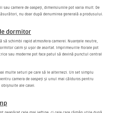
i sau camere de oaspeți, dimensiunile pot varia mult. De
măsurători, nu doar după denumirea generală a produsului.
 de dormitor
ună să schimbi rapid atmosfera camerei. Nuanțele neutre,
ormitor calm și ușor de asortat. Imprimeurile florale pot
rice sau moderne pot face patul să devină punctul central
mai multe seturi pe care să le alternezi. Un set simplu
 pentru camera de oaspeți și unul mai călduros pentru
 obișnuite ale casei.
imp
t neapărat cele mai ieftine, ci cele care rămân utile după