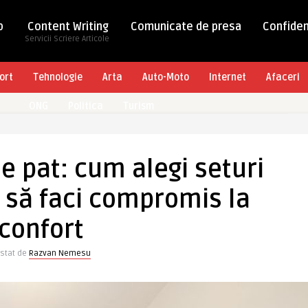
b
Content Writing
Comunicate de presa
Confiden
Servicii Scriere Articole
ort
Tehnologie
Arta
Auto-Moto
Internet
Afaceri
ONG
Politica
Turism
de pat: cum alegi seturi
 să faci compromis la
confort
stat de
Razvan Nemesu