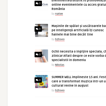
EvenimenteGratuite.ro promovează
0
online evenimentele cu acces gratui
România
by
native
Mașinile de spălat și uscătoarele b
0
pe inteligență artificială îți cunosc
hainele mai bine decât tine
by
b2bseo
Ochii necesita o ingrijire speciala, c
0
zilnica! Aflati despre ce este vorba 
specialistii in domeniu
by
Nikolas
SUMMER WELL implineste 15 ani. Fest
0
care a transformat muzica intr-un u
cultural revine in august
by
b2bseo