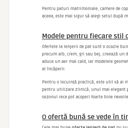
Pentru paturi matrimoniale, camere de copi
aceea, este mai sigur să alegi setul după 
Modele pentru fiecare stil
Ofertele la lenjerii de pat sunt o ocazie b
precum alb, crem, gri sau bej, creează un d
aduce un aer mai cald, iar modelele geomet
al încăperii.
Pentru o locuință practică, este util să ai 
pentru utilizare zilnică, unul mai elegant
sezonul rece pot acoperi foarte bine nevoile
O ofertă bună se vede în t
Cele mai bune
oferte lenjerii de pat
nu sun