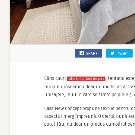
SHARE
TWEET
Când cauți
, tentația este
oferte lenjerii de pat
bună nu înseamnă doar un model atractiv s
finisajele, felul în care se simte pe piele și
Casa New Concept propune textile pentru dor
aspectul merg împreună. O ofertă bună este 
patul tău, nu doar un produs cumpărat pent