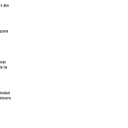
t din
azate
hiar
de la
ivalul
nivers