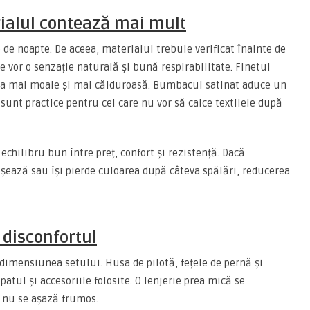
rialul contează mai mult
e de noapte. De aceea, materialul trebuie verificat înainte de
e vor o senzație naturală și bună respirabilitate. Finetul
ura mai moale și mai călduroasă. Bumbacul satinat aduce un
 sunt practice pentru cei care nu vor să calce textilele după
echilibru bun între preț, confort și rezistență. Dacă
ează sau își pierde culoarea după câteva spălări, reducerea
 disconfortul
ă dimensiunea setului. Husa de pilotă, fețele de pernă și
atul și accesoriile folosite. O lenjerie prea mică se
i nu se așază frumos.