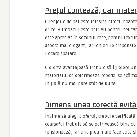
Prețul contează, dar mate
O lenjerie de pat este folosită direct, noapt
orice. Bumbacul este potrivit pentru cei car
este apreciat în sezonul rece, pentru text
aspect mai elegant, iar lenjeriile creponate
fiecare spălare.
O ofertă avantajoasă trebuie să îți ofere un 
materialul se deformează repede, se scămoș
inițială nu mai pare atât de bună.
Dimensiunea corectă evită
Înainte să alegi o ofertă, trebuie verificat
cearșaful trebuie să se potrivească bine cu p
tensionează, iar una prea mare face cute ș