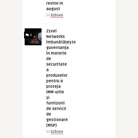
revine in
august
by
b2bseo
Zyxel
0
Networks
îmbunătățește
guvernanța
în materie
de
securitate
a
produselor
pentru a
proteja
IMM-urile
și
furnizorii
de servicii
de
gestionare
(MSP)
by
b2bseo