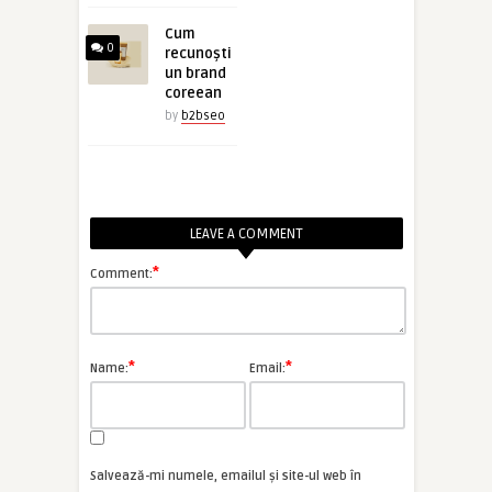
Cum
0
recunoști
un brand
coreean
by
b2bseo
LEAVE A COMMENT
*
Comment:
*
*
Name:
Email:
Salvează-mi numele, emailul și site-ul web în