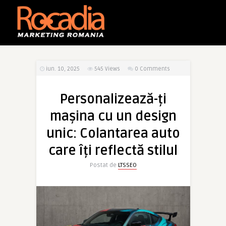
iun. 10, 2025
545
Views
0 Comments
Personalizează-ți
mașina cu un design
unic: Colantarea auto
care îți reflectă stilul
Postat de
LTSSEO