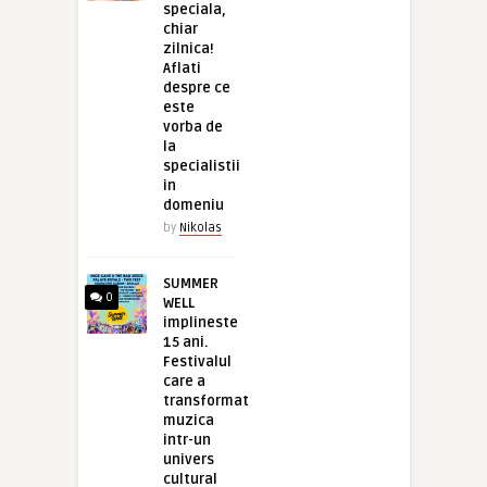
speciala,
chiar
zilnica!
Aflati
despre ce
este
vorba de
la
specialistii
in
domeniu
by
Nikolas
SUMMER
0
WELL
implineste
15 ani.
Festivalul
care a
transformat
muzica
intr-un
univers
cultural