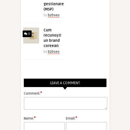
gestionare
(MSP)
by
b2bseo
Cum
0
recunoști
un brand
coreean
by
b2bseo
LEAVE A COMMENT
*
Comment:
*
*
Name:
Email: