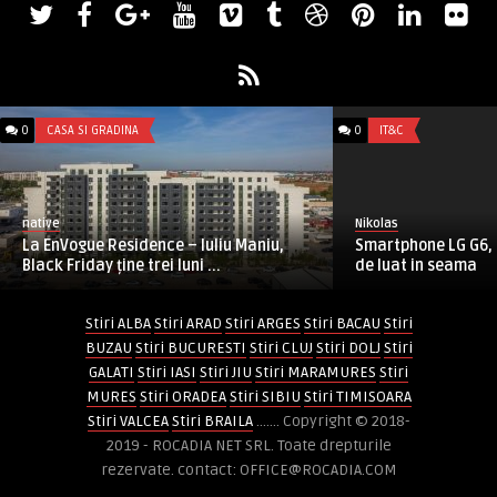
0
CASA SI GRADINA
0
IT&C
native
Nikolas
La EnVogue Residence – Iuliu Maniu,
Smartphone LG G6,
Black Friday ține trei luni ...
de luat in seama
Stiri ALBA
Stiri ARAD
Stiri ARGES
Stiri BACAU
Stiri
BUZAU
Stiri BUCURESTI
Stiri CLUJ
Stiri DOLJ
Stiri
GALATI
Stiri IASI
Stiri JIU
Stiri MARAMURES
Stiri
MURES
Stiri ORADEA
Stiri SIBIU
Stiri TIMISOARA
Stiri VALCEA
Stiri BRAILA
....... Copyright © 2018-
2019 - ROCADIA NET SRL. Toate drepturile
rezervate. contact: OFFICE@ROCADIA.COM