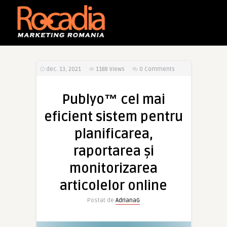
dec. 13, 2021
1188
Views
0 Comments
Publyo™ cel mai
eficient sistem pentru
planificarea,
raportarea și
monitorizarea
articolelor online
Postat de
AdrianaG