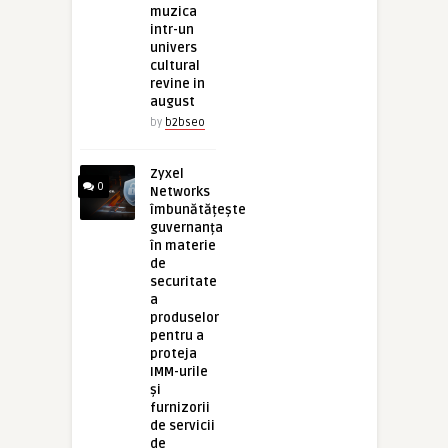
muzica
intr-un
univers
cultural
revine in
august
by
b2bseo
Zyxel
0
Networks
îmbunătățește
guvernanța
în materie
de
securitate
a
produselor
pentru a
proteja
IMM-urile
și
furnizorii
de servicii
de