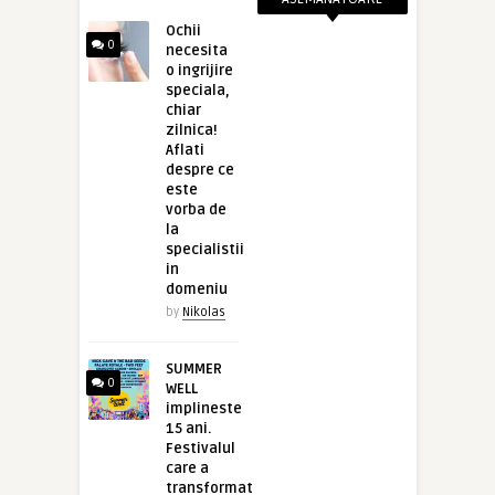
Ochii
0
necesita
o ingrijire
speciala,
chiar
zilnica!
Aflati
despre ce
este
vorba de
la
specialistii
in
domeniu
by
Nikolas
SUMMER
0
WELL
implineste
15 ani.
Festivalul
care a
transformat