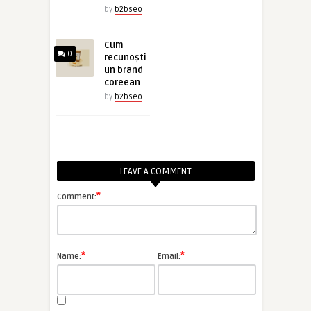
by
b2bseo
Cum
0
recunoști
un brand
coreean
by
b2bseo
LEAVE A COMMENT
*
Comment:
*
*
Name:
Email: