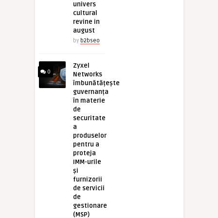
univers
cultural
revine in
august
by
b2bseo
Zyxel
0
Networks
îmbunătățește
guvernanța
în materie
de
securitate
a
produselor
pentru a
proteja
IMM-urile
și
furnizorii
de servicii
de
gestionare
(MSP)