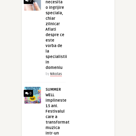
0
necesita
o ingrijire
speciala,
chiar
zilnica!
Aflati
despre ce
este
vorba de
la
specialistii
in
domeniu
by
Nikolas
SUMMER
0
WELL
implineste
15 ani.
Festivalul
care a
transformat
muzica
intr-un