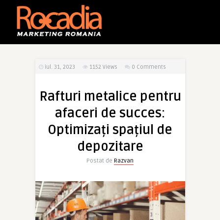
iul. 31, 2023
1152
Views
0 Comments
Rafturi metalice pentru
afaceri de succes:
Optimizați spațiul de
depozitare
Postat de
Razvan