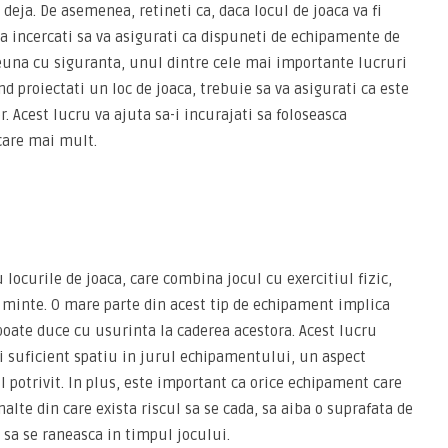
eja. De asemenea, retineti ca, daca locul de joaca va fi
 sa incercati sa va asigurati ca dispuneti de echipamente de
reuna cu siguranta, unul dintre cele mai importante lucruri
nd proiectati un loc de joaca, trebuie sa va asigurati ca este
or. Acest lucru va ajuta sa-i incurajati sa foloseasca
care mai mult.
 locurile de joaca, care combina jocul cu exercitiul fizic,
in minte. O mare parte din acest tip de echipament implica
 poate duce cu usurinta la caderea acestora. Acest lucru
i suficient spatiu in jurul echipamentului, un aspect
potrivit. In plus, este important ca orice echipament care
alte din care exista riscul sa se cada, sa aiba o suprafata de
 sa se raneasca in timpul jocului.