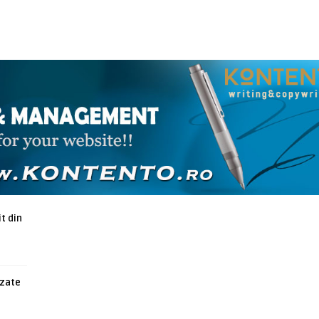
ARTICOLE ASEMANATOARE
t din
azate