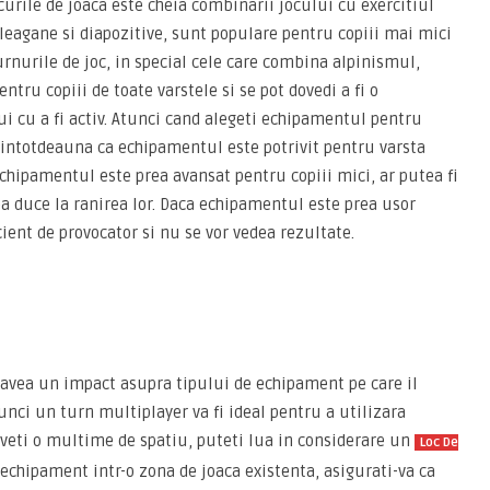
rile de joaca este cheia combinarii jocului cu exercitiul
 leagane si diapozitive, sunt populare pentru copiii mai mici
Turnurile de joc, in special cele care combina alpinismul,
ntru copiii de toate varstele si se pot dovedi a fi o
i cu a fi activ. Atunci cand alegeti echipamentul pentru
 intotdeauna ca echipamentul este potrivit pentru varsta
 echipamentul este prea avansat pentru copiii mici, ar putea fi
tea duce la ranirea lor. Daca echipamentul este prea usor
cient de provocator si nu se vor vedea rezultate.
avea un impact asupra tipului de echipament pe care il
tunci un turn multiplayer va fi ideal pentru a utilizara
 aveti o multime de spatiu, puteti lua in considerare un
Loc De
 echipament intr-o zona de joaca existenta, asigurati-va ca