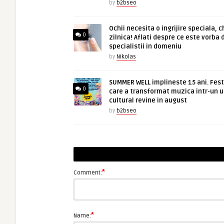
by
b2bseo
Ochii necesita o ingrijire speciala, c
0
zilnica! Aflati despre ce este vorba 
specialistii in domeniu
by
Nikolas
SUMMER WELL implineste 15 ani. Fest
0
care a transformat muzica intr-un u
cultural revine in august
by
b2bseo
*
Comment:
*
Name: