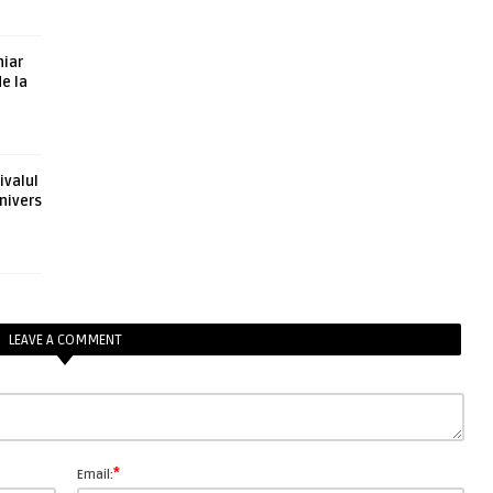
hiar
de la
ivalul
nivers
LEAVE A COMMENT
*
Email: