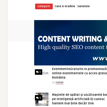
·
Categorii:
Casa si Gradina
Sanatate
ARTICOLE NOI
EvenimenteGratuite.ro promovează
0
online evenimentele cu acces gratui
România
by
native
Mașinile de spălat și uscătoarele b
0
pe inteligență artificială îți cunosc
hainele mai bine decât tine