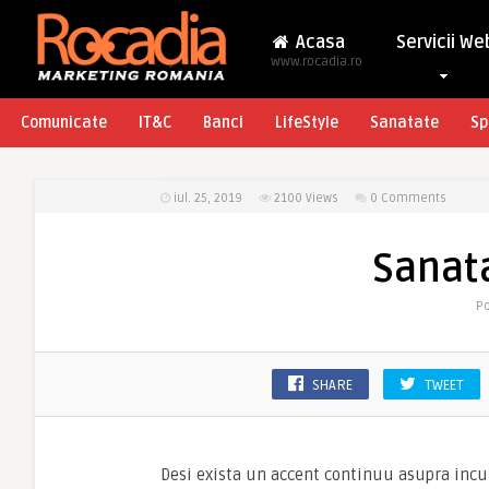
Acasa
Servicii We
www.rocadia.ro
Comunicate
IT&C
Banci
LifeStyle
Sanatate
Sp
iul. 25, 2019
2100
Views
0 Comments
Sanata
Po
SHARE
TWEET
Desi exista un accent continuu asupra incura