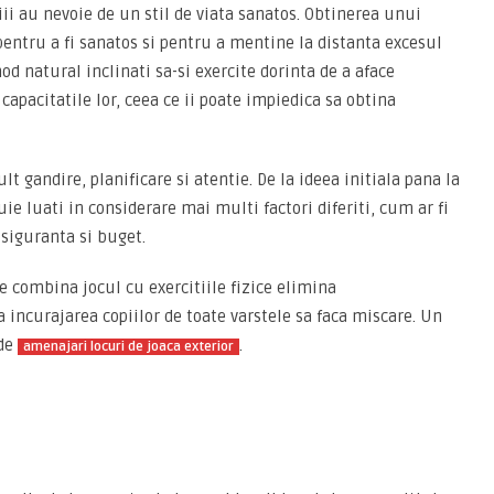
piii au nevoie de un stil de viata sanatos. Obtinerea unui
pentru a fi sanatos si pentru a mentine la distanta excesul
mod natural inclinati sa-si exercite dorinta de a aface
 capacitatile lor, ceea ce ii poate impiedica sa obtina
t gandire, planificare si atentie. De la ideea initiala pana la
ie luati in considerare mai multi factori diferiti, cum ar fi
siguranta si buget.
 combina jocul cu exercitiile fizice elimina
a incurajarea copiilor de toate varstele sa faca miscare. Un
 de
.
amenajari locuri de joaca exterior