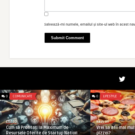
Salvează-mi numele, emailul și site-ul web în acest na
0
COMUNICATE
0
LIFESTYLE
LTSSEO
Razvan
Cum să Profitați la Maximum de
Vrei sa afli mai mul
Resursele Oferite de Startup Nation
pizzei?