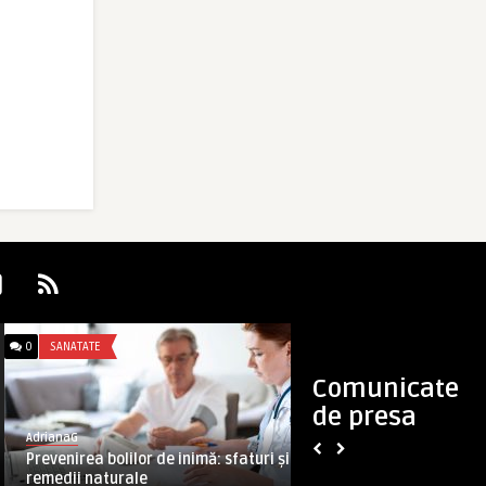
0
SANATATE
0
LIFESTYLE
Comunicate
de presa
AdrianaG
AdrianaG
Prevenirea bolilor de inimă: sfaturi și
Dieta daneză – slă
remedii naturale
zile!