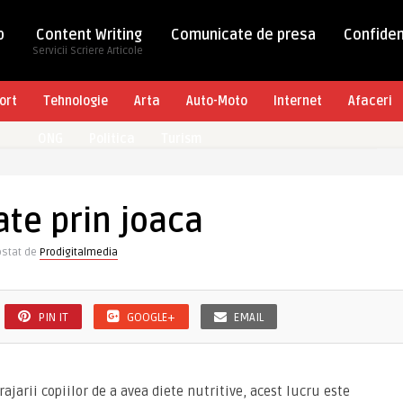
b
Content Writing
Comunicate de presa
Confiden
Servicii Scriere Articole
ort
Tehnologie
Arta
Auto-Moto
Internet
Afaceri
ONG
Politica
Turism
te prin joaca
stat de
Prodigitalmedia
PIN IT
GOOGLE+
EMAIL
jarii copiilor de a avea diete nutritive, acest lucru este